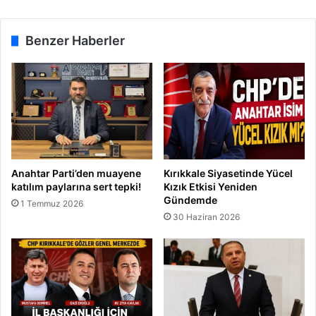
r
e
k
Benzer Haberler
S
o
r
u
n
l
a
r
ı
Anahtar Parti’den muayene
Kırıkkale Siyasetinde Yücel
D
katılım paylarına sert tepki!
Kızık Etkisi Yeniden
i
Gündemde
1 Temmuz 2026
n
30 Haziran 2026
l
e
d
i