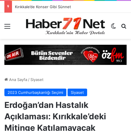
Yurt dışına bile götürülen Kırıkkale simidi listede neden yok?
Menü
Dış gö
H
Ana Sayfa
/
Siyaset
2023 Cumhurbaşkanlığı Seçimi
Siyaset
Erdoğan’dan Hastalık
Açıklaması: Kırıkkale’deki
Mitinge Katılamayacak