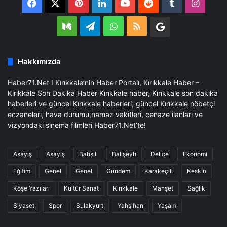
Facebook
X
Pinterest
LinkedIn
YouTube
Reddit
Tumblr
Insta
Medium
Telegram
WhatsApp
RSS
Google
Business
Hakkımızda
Haber71.Net I Kırıkkale’nin Haber Portalı, Kırıkkale Haber –
Kırıkkale Son Dakika Haber Kırıkkale haber, Kırıkkale son dakika
haberleri ve güncel Kırıkkale haberleri, güncel Kırıkkale nöbetçi
eczaneleri, hava durumu,namaz vakitleri, cenaze ilanları ve
vizyondaki sinema filmleri Haber71.Net’te!
Asayiş
Asayiş
Bahşılı
Balışeyh
Delice
Ekonomi
Eğitim
Genel
Genel
Gündem
Karakeçili
Keskin
Köşe Yazıları
Kültür Sanat
Kırıkkale
Manşet
Sağlık
Siyaset
Spor
Sulakyurt
Yahşihan
Yaşam