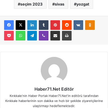
seçim 2023
sivas
yozgat
Facebook
X
LinkedIn
Tumblr
Pinterest
Reddit
VKontakte
Odnoklassniki
Pocket
WhatsApp
Telegram
Viber
E-Posta İle Paylaş
Yazdır
Haber71.Net Editör
Kırıkkale'nin Haber Portalı Haber71.Net'in editörü tarafından
Kırıkkale haberlerinin son dakika ve hızlı bir şekilde ziyaretçilerine
ulaştırmayı hedeflemektedir.