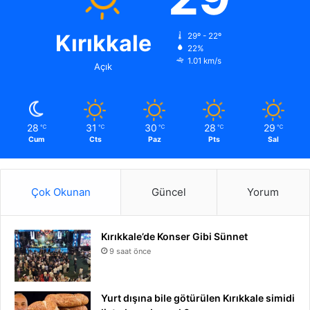
Kırıkkale
29º - 22º
22%
1.01 km/s
Açık
28
31
30
28
29
℃
℃
℃
℃
℃
Cum
Cts
Paz
Pts
Sal
Çok Okunan
Güncel
Yorum
Kırıkkale’de Konser Gibi Sünnet
9 saat önce
Yurt dışına bile götürülen Kırıkkale simidi