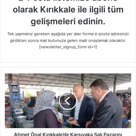
olarak Kırıkkale ile ilgili tüm
gelişmeleri edinin.
Tek yapmanız gereken aşağıda yer alan forma e-posta adresinizi
girdikten sonra mail kutunuza gelen maili onaylamak olacaktır.
[newsletter_signup_form id=1]
A
h
m
e
t
Ö
n
a
l
K
Ahmet Önal Kırıkkale’de Karşıyaka Salı Pazarını