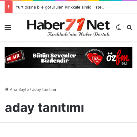
Yurt dışına bile götürülen Kırıkkale simidi listede neden yok?
Menü
Dış gö
H
Ana Sayfa
/
aday tanıtımı
aday tanıtımı