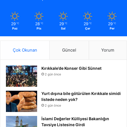
29
28
29
29
29
℃
℃
℃
℃
℃
Paz
Pts
Sal
Çar
Per
Çok Okunan
Güncel
Yorum
Kırıkkale’de Konser Gibi Sünnet
2 gün önce
Yurt dışına bile götürülen Kırıkkale simidi
listede neden yok?
2 gün önce
İslami Değerler Külliyesi Bakanlığın
Tavsiye Listesine Girdi