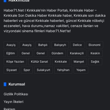
Hakkımızda
Haber71.Net I Kırıkkale’nin Haber Portalı, Kırıkkale Haber –
Kırıkkale Son Dakika Haber Kırıkkale haber, Kırıkkale son dakika
haberleri ve güncel Kırıkkale haberleri, güncel Kırıkkale nöbetçi
eczaneleri, hava durumu,namaz vakitleri, cenaze ilanları ve
vizyondaki sinema filmleri Haber71.Net’te!
Asayiş
Asayiş
Bahşılı
Balışeyh
Delice
Ekonomi
Eğitim
Genel
Genel
Gündem
Karakeçili
Keskin
Köşe Yazıları
Kültür Sanat
Kırıkkale
Manşet
Sağlık
Siyaset
Spor
Sulakyurt
Yahşihan
Yaşam
Kurumsal
Gizlilik Politikası
Yayın İlkeleri
Reklam