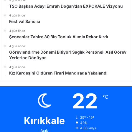
TSO Başkan Adayı Emrah Doğan’dan EXPOKALE Vizyonu
4 gün önce
Festival Sancısı
4 gün önce
Şencanlar Zahire 30 Bin Tonluk Alımla Rekor Kırdı
4 gün önce
Görevlendirme Dönemi Bitiyor! Sağlık Personeli Asıl Görev
Yerlerine Dönüyor
4 gün önce
Kız Kardeşini Öldüren Firari Mandırada Yakalandı
22
℃
Kırıkkale
29º - 19º
49%
4.06 km/s
Açık