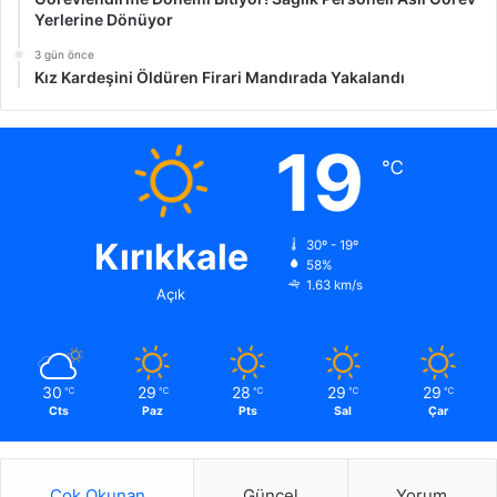
Yerlerine Dönüyor
3 gün önce
Kız Kardeşini Öldüren Firari Mandırada Yakalandı
19
℃
Kırıkkale
30º - 19º
58%
1.63 km/s
Açık
30
29
28
29
29
℃
℃
℃
℃
℃
Cts
Paz
Pts
Sal
Çar
Çok Okunan
Güncel
Yorum