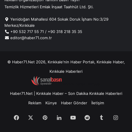
Temizlik Hizmetleri Emlak İnşaat Taahhüt Ltd. Şti.
Yenidoğan Mahallesi 604 Sokak Doruk İşhanı No:3/29
Merkez/Kırıkkale
+90 532 717 55 71 / +90 318 218 35 35
editor@haber71.com.tr
© Haber71.Net 2026, Kırıkkale'nin Haber Portalı, Kırıkkale Haber,
Kırıkkale Haberleri
Kombi Parça Dünyası
Haber71.Net | Kırıkkale Haber – Son Dakika Kırıkkale Haberleri
Reklam
Künye
Haber Gönder
İletişim
Facebook
X
Pinterest
LinkedIn
YouTube
Reddit
Tumblr
Insta