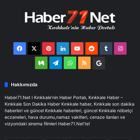
Facebook
X
Pinterest
LinkedIn
YouTube
Reddit
Tumblr
Insta
Medium
Telegram
WhatsApp
RSS
Google
Business
Hakkımızda
Haber71.Net I Kırıkkale’nin Haber Portalı, Kırıkkale Haber –
Kırıkkale Son Dakika Haber Kırıkkale haber, Kırıkkale son dakika
haberleri ve güncel Kırıkkale haberleri, güncel Kırıkkale nöbetçi
eczaneleri, hava durumu,namaz vakitleri, cenaze ilanları ve
vizyondaki sinema filmleri Haber71.Net’te!