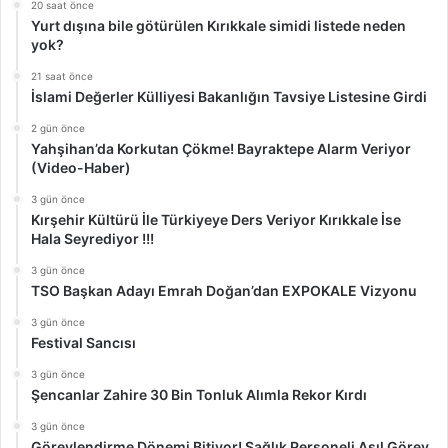
20 saat önce
Yurt dışına bile götürülen Kırıkkale simidi listede neden
yok?
21 saat önce
İslami Değerler Külliyesi Bakanlığın Tavsiye Listesine Girdi
2 gün önce
Yahşihan’da Korkutan Çökme! Bayraktepe Alarm Veriyor
(Video-Haber)
3 gün önce
Kırşehir Kültürü İle Türkiyeye Ders Veriyor Kırıkkale İse
Hala Seyrediyor !!!
3 gün önce
TSO Başkan Adayı Emrah Doğan’dan EXPOKALE Vizyonu
3 gün önce
Festival Sancısı
3 gün önce
Şencanlar Zahire 30 Bin Tonluk Alımla Rekor Kırdı
3 gün önce
Görevlendirme Dönemi Bitiyor! Sağlık Personeli Asıl Görev