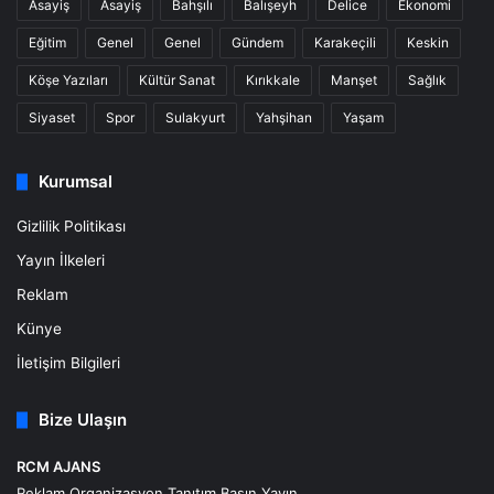
Asayiş
Asayiş
Bahşılı
Balışeyh
Delice
Ekonomi
Eğitim
Genel
Genel
Gündem
Karakeçili
Keskin
Köşe Yazıları
Kültür Sanat
Kırıkkale
Manşet
Sağlık
Siyaset
Spor
Sulakyurt
Yahşihan
Yaşam
Kurumsal
Gizlilik Politikası
Yayın İlkeleri
Reklam
Künye
İletişim Bilgileri
Bize Ulaşın
RCM AJANS
Reklam Organizasyon Tanıtım Basın Yayın