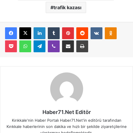
trafik kazası
Facebook
X
LinkedIn
Tumblr
Pinterest
Reddit
VKontakte
Odnoklassniki
Pocket
WhatsApp
Telegram
Viber
E-Posta İle Paylaş
Yazdır
Haber71.Net Editör
Kırıkkale'nin Haber Portalı Haber71.Net'in editörü tarafından
Kırıkkale haberlerinin son dakika ve hızlı bir şekilde ziyaretçilerine
ulaştırmayı hedeflemektedir.