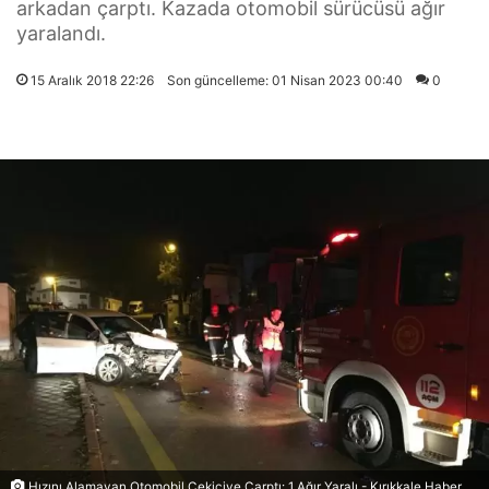
arkadan çarptı. Kazada otomobil sürücüsü ağır
yaralandı.
15 Aralık 2018 22:26
Son güncelleme: 01 Nisan 2023 00:40
0
Hızını Alamayan Otomobil Çekiciye Çarptı: 1 Ağır Yaralı - Kırıkkale Haber,