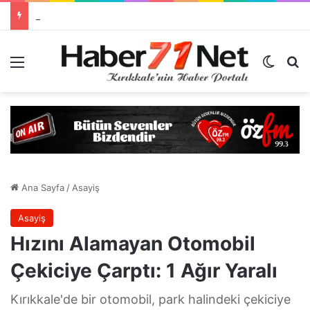
KTSO’da Bomba İsim Erol Ayan Beyaz Listede
Menü
Dış gö
H
Ana Sayfa
/
Asayiş
Asayiş
Hızını Alamayan Otomobil
Çekiciye Çarptı: 1 Ağır Yaralı
Kırıkkale'de bir otomobil, park halindeki çekiciye