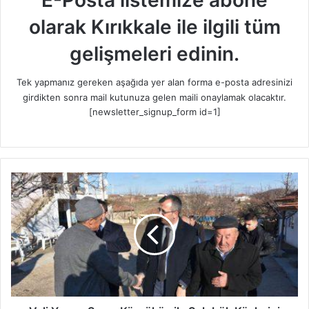
olarak Kırıkkale ile ilgili tüm
gelişmeleri edinin.
Tek yapmanız gereken aşağıda yer alan forma e-posta adresinizi
girdikten sonra mail kutunuza gelen maili onaylamak olacaktır.
[newsletter_signup_form id=1]
V
a
l
i
Y
u
n
u
s