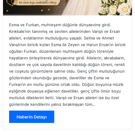
Esma ve Furkan, muhteşem düğünle dünyaevine girdi.
Kırıkkale’nin tanınmış ve sevilen ailelerinden Varışlı ve Ersan
aileleri, evlatlarının mutluluğunu yaşadı. Selma ve Ahmet
Varışlı’nın biricik kızları Esma ile Zeyen ve Harun Ersan’ın biricik
oğulları Furkan, düzenlenen muhteşem düğün töreniyle
hayatlarını birleştirerek dünyaevine girdi. Ailelerin, akrabaların,
dostların ve çok sayıda davetlinin katıldığı düğün töreni, renkli
ve coşkulu görüntülere sahne oldu. Genç çiftin mutluluğunun
gözlerinden okunduğu gecede, davetliler de Esma ve
Furkan’ın en mutlu gününe ortak oldu. Düğün boyunca müzik
eşliğinde doyasıya eğlenen davetliler, genç çifte ömür boyu
mutluluk dileklerini iletti. Varışlı ve Ersan aileleri ise bu özel
günlerinde kendilerini yalnız bırakmayan tüm…
Haberin Detayı