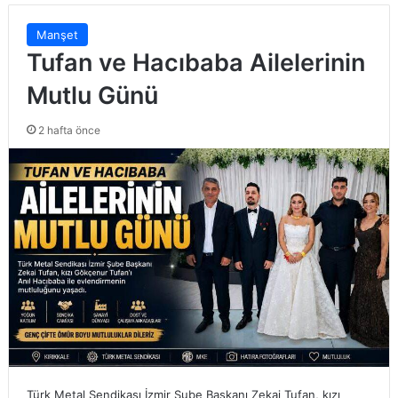
Manşet
Tufan ve Hacıbaba Ailelerinin
Mutlu Günü
2 hafta önce
Türk Metal Sendikası İzmir Şube Başkanı Zekai Tufan, kızı