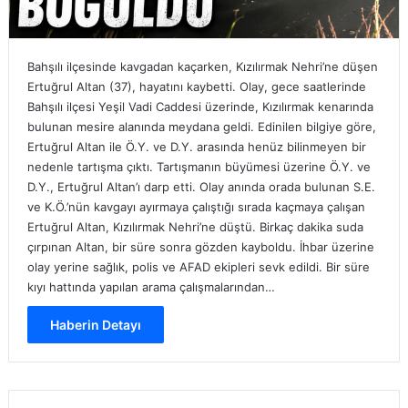
Bahşılı ilçesinde kavgadan kaçarken, Kızılırmak Nehri’ne düşen
Ertuğrul Altan (37), hayatını kaybetti. Olay, gece saatlerinde
Bahşılı ilçesi Yeşil Vadi Caddesi üzerinde, Kızılırmak kenarında
bulunan mesire alanında meydana geldi. Edinilen bilgiye göre,
Ertuğrul Altan ile Ö.Y. ve D.Y. arasında henüz bilinmeyen bir
nedenle tartışma çıktı. Tartışmanın büyümesi üzerine Ö.Y. ve
D.Y., Ertuğrul Altan’ı darp etti. Olay anında orada bulunan S.E.
ve K.Ö.’nün kavgayı ayırmaya çalıştığı sırada kaçmaya çalışan
Ertuğrul Altan, Kızılırmak Nehri’ne düştü. Birkaç dakika suda
çırpınan Altan, bir süre sonra gözden kayboldu. İhbar üzerine
olay yerine sağlık, polis ve AFAD ekipleri sevk edildi. Bir süre
kıyı hattında yapılan arama çalışmalarından…
Haberin Detayı