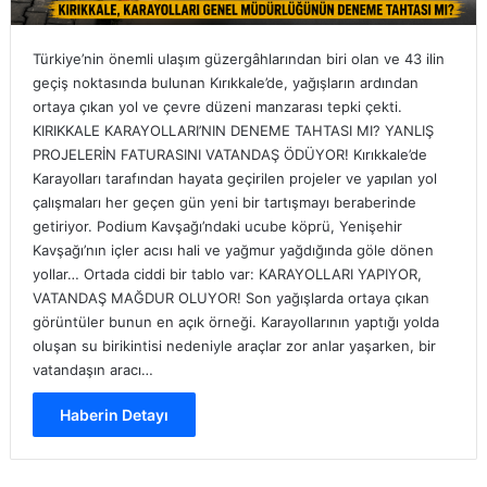
Türkiye’nin önemli ulaşım güzergâhlarından biri olan ve 43 ilin
geçiş noktasında bulunan Kırıkkale’de, yağışların ardından
ortaya çıkan yol ve çevre düzeni manzarası tepki çekti.
KIRIKKALE KARAYOLLARI’NIN DENEME TAHTASI MI? YANLIŞ
PROJELERİN FATURASINI VATANDAŞ ÖDÜYOR! Kırıkkale’de
Karayolları tarafından hayata geçirilen projeler ve yapılan yol
çalışmaları her geçen gün yeni bir tartışmayı beraberinde
getiriyor. Podium Kavşağı’ndaki ucube köprü, Yenişehir
Kavşağı’nın içler acısı hali ve yağmur yağdığında göle dönen
yollar… Ortada ciddi bir tablo var: KARAYOLLARI YAPIYOR,
VATANDAŞ MAĞDUR OLUYOR! Son yağışlarda ortaya çıkan
görüntüler bunun en açık örneği. Karayollarının yaptığı yolda
oluşan su birikintisi nedeniyle araçlar zor anlar yaşarken, bir
vatandaşın aracı…
Haberin Detayı