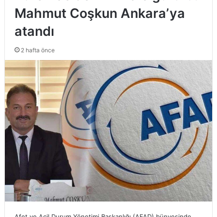
Mahmut Coşkun Ankara’ya
atandı
2 hafta önce
Afet ve Acil Durum Yönetimi Başkanlığı (AFAD) bünyesinde