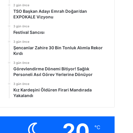
2 gün önce
TSO Başkan Adayı Emrah Doğan’dan
EXPOKALE Vizyonu
3 gün önce
Festival Sancısı
3 gün önce
Şencanlar Zahire 30 Bin Tonluk Alımla Rekor
Kırdı
3 gün önce
Görevlendirme Dönemi Bitiyor! Sağlık
Personeli Asıl Görev Yerlerine Dönüyor
3 gün önce
Kız Kardeşini Öldüren Firari Mandırada
Yakalandı
20
℃