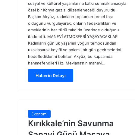
sosyal ve kültürel yaşamlarına katkı sunmak amacıyla
özel bir Konya gezisi düzenleneceği duyuruldu.
Başkan Akyüz, kadınların toplumun temel taşı
olduğunu vurgulayarak, onların fedakârlıkları ve
emeklerinin her türlü takdirin üzerinde olduğunu
ifade etti. MANEVİ ATMOSFERİ YAŞAYACAKLAR
Kadınların günlük yaşamın yoğun temposundan
uzaklaşarak keyifli ve anlamlı bir gün geçirmelerini
hedeflediklerini belirten Akyüz, bu kapsamda
hanımefendileri Hz. Mevlana’nın manevi…
Haberin Detayı
Ekonomi
Kırıkkale’nin Savunma
Sanayi Gücü Masaya