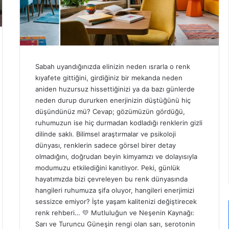
Sabah uyandığınızda elinizin neden ısrarla o renk
kıyafete gittiğini, girdiğiniz bir mekanda neden
aniden huzursuz hissettiğinizi ya da bazı günlerde
neden durup dururken enerjinizin düştüğünü hiç
düşündünüz mü? Cevap; gözümüzün gördüğü,
ruhumuzun ise hiç durmadan kodladığı renklerin gizli
dilinde saklı. Bilimsel araştırmalar ve psikoloji
dünyası, renklerin sadece görsel birer detay
olmadığını, doğrudan beyin kimyamızı ve dolayısıyla
modumuzu etkilediğini kanıtlıyor. Peki, günlük
hayatımızda bizi çevreleyen bu renk dünyasında
hangileri ruhumuza şifa oluyor, hangileri enerjimizi
sessizce emiyor? İşte yaşam kalitenizi değiştirecek
renk rehberi… 💛 Mutluluğun ve Neşenin Kaynağı:
Sarı ve Turuncu Güneşin rengi olan sarı, serotonin