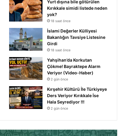
Yurt dışına bile götürülen
Kırıkkale simidi listede neden
yok?
18 saat önce
İslami Değerler Külliyesi
Bakanlığın Tavsiye Listesine
Girdi
18 saat önce
Yahşihan’da Korkutan
Çökme! Bayraktepe Alarm
Veriyor (Video-Haber)
2 gün önce
Kırşehir Kültürü İle Türkiyeye
Ders Veriyor Kırıkkale İse
Hala Seyrediyor !!!
2 gün önce