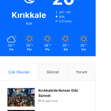
Kırıkkale
30º - 19º
50%
2.21 km/s
Açık
30
29
28
29
29
℃
℃
℃
℃
℃
Cts
Paz
Pts
Sal
Çar
Çok Okunan
Güncel
Yorum
Kırıkkale’de Konser Gibi
Sünnet
18 saat önce