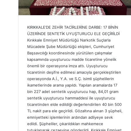
KIRIKKALE’DE ZEHİR TACİRLERİNE DARBE: 17 BİNİN
ÜZERİNDE SENTETİK UYUŞTURUCU ELE GEÇİRİLDİ
Kırıkkale Emniyet Müdürlüğü Narkotik Suçlarla
Mücadele Şube Müdürlüğü ekipleri, Cumhuriyet
Başsavcılığı koordinesinde yürütülen çalışmalar
kapsamında uyuşturucu madde ticaretine yönelik
önemli bir operasyona imza attı. Uyuşturucu
ticaretinin deşifre edilmesi amacıyla gerçekleştirilen
operasyonda A.İ., Y.A. ve S.Ç. isimli şüphelilerin
ikametlerinde arama yapıldı. Yapılan aramalarda 17
bin 227 adet sentetik uyuşturucu hap, 84,01 gram
sentetik uyuşturucu hammaddesi ile uyuşturucu
ticaretinden elde edildiği değerlendirilen 40 bin 500
TL nakit para ele geçirildi. Gözaltına alınan 3 şüpheli,
emniyetteki işlemlerinin ardından adliyeye sevk
edildi. Şüpheliler, çıkarıldıkları mahkemece
tutuklanarak cezaevine gönderildi. Kırıkkale Emniyet