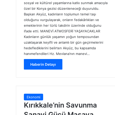
sosyal ve kültürel yaşamlarına katkı sunmak amacıyla
özel bir Konya gezisi düzenleneceği duyuruldu.
Başkan Akyüz, kadınların toplumun temel taşı
olduğunu vurgulayarak, onların fedakârlıkları ve
emeklerinin her türlü takdirin üzerinde olduğunu
ifade etti. MANEVİ ATMOSFERİ YAŞAYACAKLAR
Kadınların günlük yaşamın yoğun temposundan
uzaklaşarak keyifli ve anlamlı bir gün geçirmelerini
hedeflediklerini belirten Akyüz, bu kapsamda
hanımefendileri Hz. Mevlana’nın manevi…
Haberin Detayı
Ekonomi
Kırıkkale’nin Savunma
Sanayi Gücü Masaya