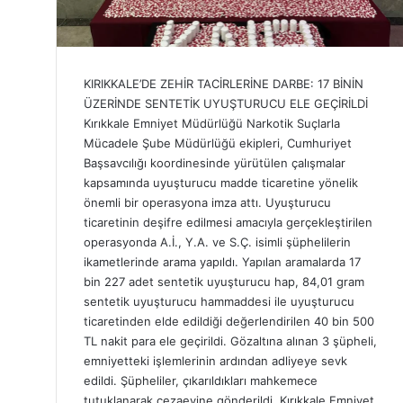
KIRIKKALE’DE ZEHİR TACİRLERİNE DARBE: 17 BİNİN
ÜZERİNDE SENTETİK UYUŞTURUCU ELE GEÇİRİLDİ
Kırıkkale Emniyet Müdürlüğü Narkotik Suçlarla
Mücadele Şube Müdürlüğü ekipleri, Cumhuriyet
Başsavcılığı koordinesinde yürütülen çalışmalar
kapsamında uyuşturucu madde ticaretine yönelik
önemli bir operasyona imza attı. Uyuşturucu
ticaretinin deşifre edilmesi amacıyla gerçekleştirilen
operasyonda A.İ., Y.A. ve S.Ç. isimli şüphelilerin
ikametlerinde arama yapıldı. Yapılan aramalarda 17
bin 227 adet sentetik uyuşturucu hap, 84,01 gram
sentetik uyuşturucu hammaddesi ile uyuşturucu
ticaretinden elde edildiği değerlendirilen 40 bin 500
TL nakit para ele geçirildi. Gözaltına alınan 3 şüpheli,
emniyetteki işlemlerinin ardından adliyeye sevk
edildi. Şüpheliler, çıkarıldıkları mahkemece
tutuklanarak cezaevine gönderildi. Kırıkkale Emniyet