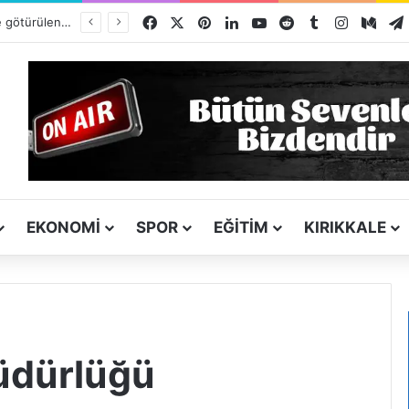
Facebook
X
Pinterest
LinkedIn
YouTube
Reddit
Tumblr
Instagra
Med
Yurt dışına bile götürülen Kırıkkale simidi listede neden yok?
EKONOMI
SPOR
EĞITIM
KIRIKKALE
müdürlüğü