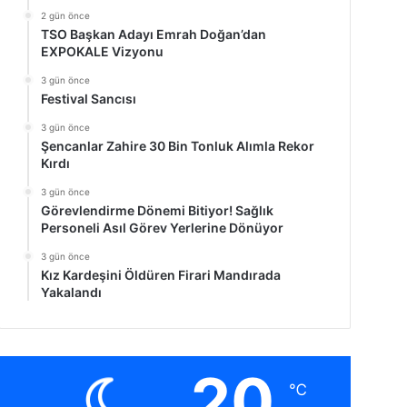
2 gün önce
TSO Başkan Adayı Emrah Doğan’dan
EXPOKALE Vizyonu
3 gün önce
Festival Sancısı
3 gün önce
Şencanlar Zahire 30 Bin Tonluk Alımla Rekor
Kırdı
3 gün önce
Görevlendirme Dönemi Bitiyor! Sağlık
Personeli Asıl Görev Yerlerine Dönüyor
3 gün önce
Kız Kardeşini Öldüren Firari Mandırada
Yakalandı
20
℃