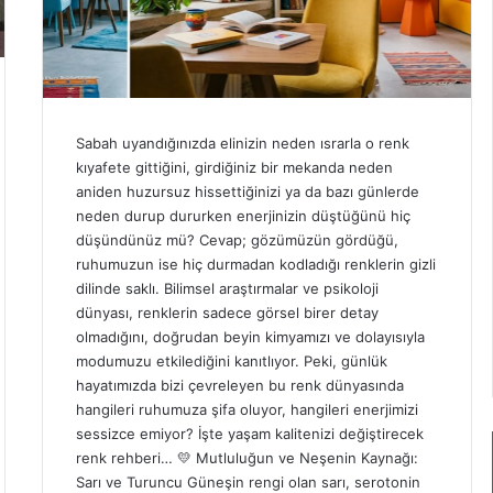
Sabah uyandığınızda elinizin neden ısrarla o renk
kıyafete gittiğini, girdiğiniz bir mekanda neden
aniden huzursuz hissettiğinizi ya da bazı günlerde
neden durup dururken enerjinizin düştüğünü hiç
düşündünüz mü? Cevap; gözümüzün gördüğü,
ruhumuzun ise hiç durmadan kodladığı renklerin gizli
dilinde saklı. Bilimsel araştırmalar ve psikoloji
dünyası, renklerin sadece görsel birer detay
olmadığını, doğrudan beyin kimyamızı ve dolayısıyla
modumuzu etkilediğini kanıtlıyor. Peki, günlük
hayatımızda bizi çevreleyen bu renk dünyasında
hangileri ruhumuza şifa oluyor, hangileri enerjimizi
sessizce emiyor? İşte yaşam kalitenizi değiştirecek
renk rehberi… 💛 Mutluluğun ve Neşenin Kaynağı:
Sarı ve Turuncu Güneşin rengi olan sarı, serotonin