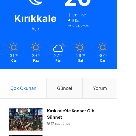
Kırıkkale
31º - 19º
51%
2.24 km/s
Açık
31
29
27
29
30
℃
℃
℃
℃
℃
Cts
Paz
Pts
Sal
Çar
Çok Okunan
Güncel
Yorum
Kırıkkale’de Konser Gibi
Sünnet
17 saat önce