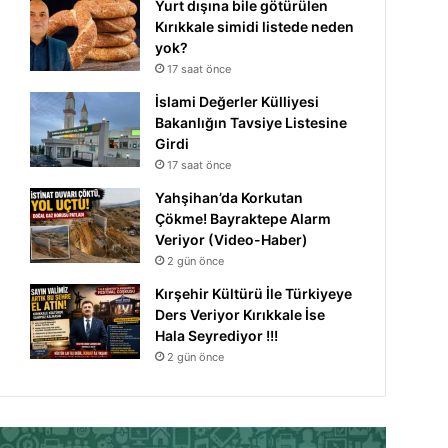
Yurt dışına bile götürülen
Kırıkkale simidi listede neden
yok?
17 saat önce
İslami Değerler Külliyesi
Bakanlığın Tavsiye Listesine
Girdi
17 saat önce
Yahşihan’da Korkutan
Çökme! Bayraktepe Alarm
Veriyor (Video-Haber)
2 gün önce
Kırşehir Kültürü İle Türkiyeye
Ders Veriyor Kırıkkale İse
Hala Seyrediyor !!!
2 gün önce