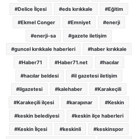
Delice İlçesi
eds kırıkkale
Eğitim
Ekmel Conger
Emniyet
enerji
enerji-sa
gazete iletişim
guncel kırıkkale haberleri
haber kırıkkale
Haber71
Haber71.net
hacılar
hacılar beldesi
il gazetesi iletişim
ilgazetesi
kalehaber
Karakeçili
Karakeçili ilçesi
karapınar
Keskin
keskin belediyesi
keskin ilçe haberleri
Keskin İlçesi
keskinli
keskinspor