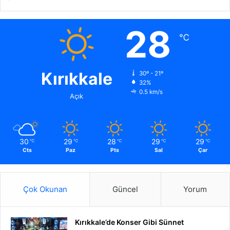
28
℃
Kırıkkale
30º - 21º
32%
0.5 km/s
Açık
30
29
28
29
29
℃
℃
℃
℃
℃
Cts
Paz
Pts
Sal
Çar
Çok Okunan
Güncel
Yorum
Kırıkkale’de Konser Gibi Sünnet