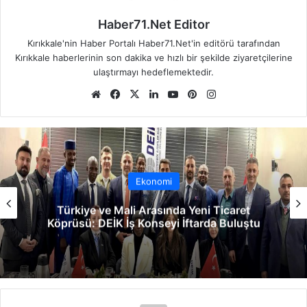
Haber71.Net Editor
Kırıkkale'nin Haber Portalı Haber71.Net'in editörü tarafından
Kırıkkale haberlerinin son dakika ve hızlı bir şekilde ziyaretçilerine
ulaştırmayı hedeflemektedir.
We
Fa
X
Lin
Yo
Pin
Ins
b
ce
ke
uT
ter
tag
sit
bo
dIn
ub
est
ra
esi
ok
e
m
Ekonomi
Türkiye ve Mali Arasında Yeni Ticaret
Köprüsü: DEİK İş Konseyi İftarda Buluştu