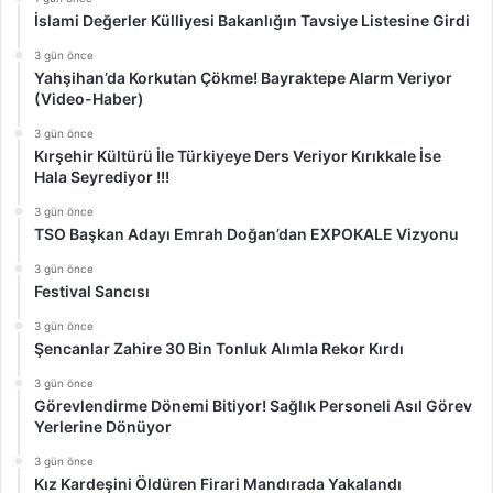
İslami Değerler Külliyesi Bakanlığın Tavsiye Listesine Girdi
3 gün önce
Yahşihan’da Korkutan Çökme! Bayraktepe Alarm Veriyor
(Video-Haber)
3 gün önce
Kırşehir Kültürü İle Türkiyeye Ders Veriyor Kırıkkale İse
Hala Seyrediyor !!!
3 gün önce
TSO Başkan Adayı Emrah Doğan’dan EXPOKALE Vizyonu
3 gün önce
Festival Sancısı
3 gün önce
Şencanlar Zahire 30 Bin Tonluk Alımla Rekor Kırdı
3 gün önce
Görevlendirme Dönemi Bitiyor! Sağlık Personeli Asıl Görev
Yerlerine Dönüyor
3 gün önce
Kız Kardeşini Öldüren Firari Mandırada Yakalandı