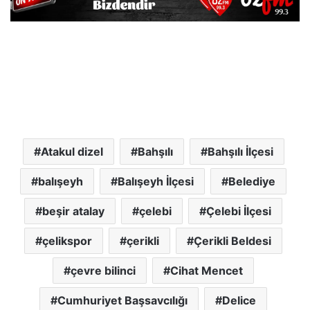
Atakul dizel
Bahşılı
Bahşılı İlçesi
balışeyh
Balışeyh İlçesi
Belediye
beşir atalay
çelebi
Çelebi İlçesi
çelikspor
çerikli
Çerikli Beldesi
çevre bilinci
Cihat Mencet
Cumhuriyet Başsavcılığı
Delice