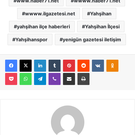
www.haber71.net
wwww.haber71.net
wwww.ilgazetesi.net
Yahşihan
yahşihan ilçe haberleri
Yahşihan İlçesi
Yahşihanspor
yenigün gazetesi iletişim
Facebook
X
LinkedIn
Tumblr
Pinterest
Reddit
VKontakte
Odnoklassniki
Pocket
WhatsApp
Telegram
Viber
E-Posta İle Paylaş
Yazdır