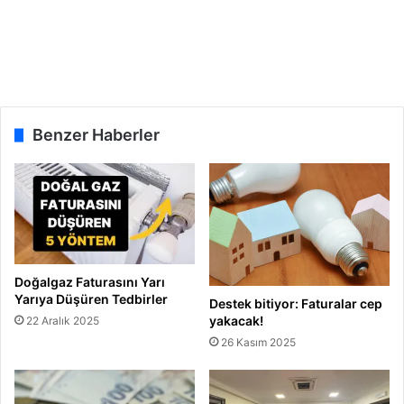
i
y
a
r
e
t
Benzer Haberler
Doğalgaz Faturasını Yarı
Yarıya Düşüren Tedbirler
Destek bitiyor: Faturalar cep
yakacak!
22 Aralık 2025
26 Kasım 2025