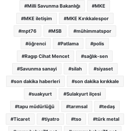
Milli Savunma Bakanlığı
MKE
MKE iletişim
MKE Kırıkkalespor
mpt76
MSB
mühimmatspor
öğrenci
Patlama
polis
Ragıp Cihat Mencet
sağlık-sen
Savunma sanayi
silah
siyaset
son dakika haberleri
son dakika kırıkkale
suakyurt
Sulakyurt ilçesi
tapu müdürlüğü
tarımsal
tedaş
Ticaret
tiyatro
tso
türk metal