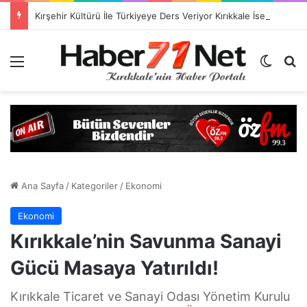
Kırşehir Kültürü İle Türkiyeye Ders Veriyor Kırıkkale İse Hala Seyrediyor !!!
Menü
Dış gö
H
Ana Sayfa
/
Kategoriler
/
Ekonomi
Ekonomi
Kırıkkale’nin Savunma Sanayi
Gücü Masaya Yatırıldı!
Kırıkkale Ticaret ve Sanayi Odası Yönetim Kurulu