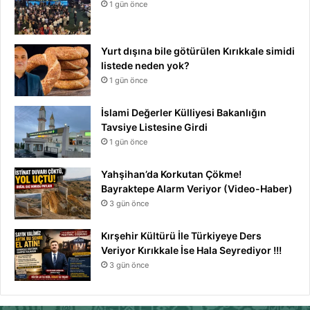
1 gün önce
Yurt dışına bile götürülen Kırıkkale simidi
listede neden yok?
1 gün önce
İslami Değerler Külliyesi Bakanlığın
Tavsiye Listesine Girdi
1 gün önce
Yahşihan’da Korkutan Çökme!
Bayraktepe Alarm Veriyor (Video-Haber)
3 gün önce
Kırşehir Kültürü İle Türkiyeye Ders
Veriyor Kırıkkale İse Hala Seyrediyor !!!
3 gün önce