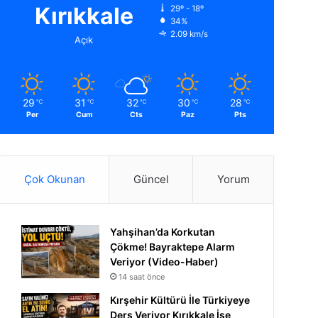
Kırıkkale
29º - 18º
34%
2.09 km/s
Açık
29
31
32
30
28
℃
℃
℃
℃
℃
Per
Cum
Cts
Paz
Pts
Çok Okunan
Güncel
Yorum
Yahşihan’da Korkutan
Çökme! Bayraktepe Alarm
Veriyor (Video-Haber)
14 saat önce
Kırşehir Kültürü İle Türkiyeye
Ders Veriyor Kırıkkale İse