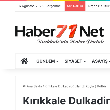
6 Ağustos 2026, Perşembe
Son Dakika
ANA SAYFA
GÜNDEM
SIYASET
ASAYIŞ
Ana Sayfa
/
Kırıkkale Dulkadiroğulları(Erkoçlar) Kültür
Kırıkkale Dulkadir