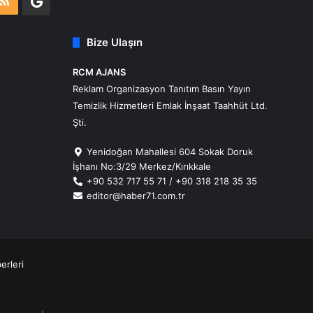
m
atsApp
RSS
Google
Business
Bize Ulaşın
RCM AJANS
Reklam Organizasyon Tanıtım Basın Yayın
Temizlik Hizmetleri Emlak İnşaat Taahhüt Ltd.
Şti.
Yenidoğan Mahallesi 604 Sokak Doruk
İşhanı No:3/29 Merkez/Kırıkkale
+90 532 717 55 71 / +90 318 218 35 35
editor@haber71.com.tr
erleri