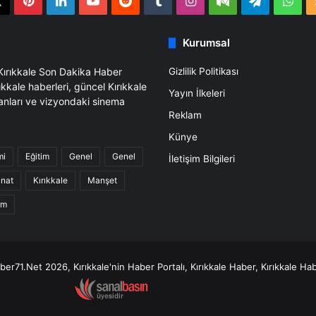
book
X
Pinterest
LinkedIn
YouTube
Reddit
Tumblr
Instagram
Medium
Telegra
Wh
Kurumsal
 Kırıkkale Son Dakika Haber
Gizlilik Politikası
ıkkale haberleri, güncel Kırıkkale
Yayın İlkeleri
anları ve vizyondaki sinema
Reklam
Künye
mi
Eğitim
Genel
Genel
İletişim Bilgileri
anat
Kırıkkale
Manşet
am
er71.Net 2026, Kırıkkale'nin Haber Portalı, Kırıkkale Haber, Kırıkkale Hab
Kombi Parça Dünyası