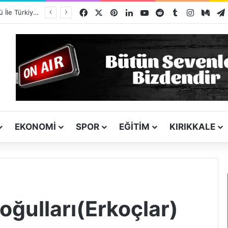
Facebook
X
Pinterest
LinkedIn
YouTube
Reddit
Tumblr
Instagra
Med
Kırşehir Kültürü İle Türkiyeye Ders Veriyor Kırıkkale İse Hala Seyrediyor !!!
EKONOMI
SPOR
EĞITIM
KIRIKKALE
oğulları(Erkoçlar)