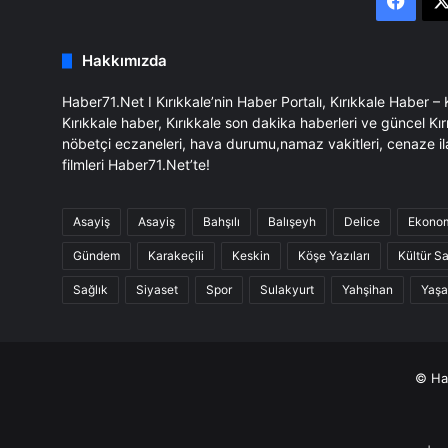
Face
Hakkımızda
Haber71.Net I Kırıkkale’nin Haber Portalı, Kırıkkale Haber –
Kırıkkale haber, Kırıkkale son dakika haberleri ve güncel Kır
nöbetçi eczaneleri, hava durumu,namaz vakitleri, cenaze il
filmleri Haber71.Net’te!
Asayiş
Asayiş
Bahşılı
Balışeyh
Delice
Ekono
Gündem
Karakeçili
Keskin
Köşe Yazıları
Kültür S
Sağlık
Siyaset
Spor
Sulakyurt
Yahşihan
Yaş
© Hab