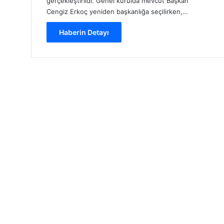
gerçekleştirildi. Genel kurulda mevcut Başkan
Cengiz Erkoç yeniden başkanlığa seçilirken,…
Haberin Detayı