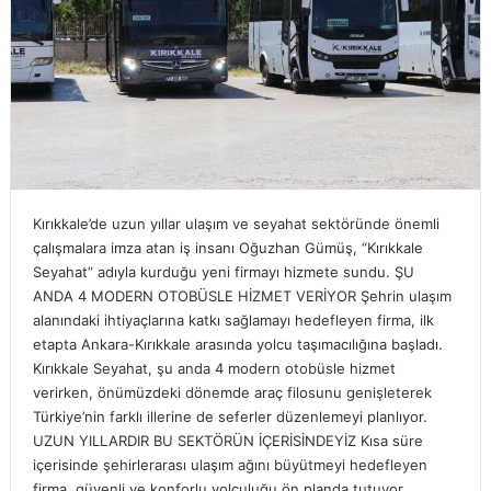
Kırıkkale’de uzun yıllar ulaşım ve seyahat sektöründe önemli
çalışmalara imza atan iş insanı Oğuzhan Gümüş, “Kırıkkale
Seyahat” adıyla kurduğu yeni firmayı hizmete sundu. ŞU
ANDA 4 MODERN OTOBÜSLE HİZMET VERİYOR Şehrin ulaşım
alanındaki ihtiyaçlarına katkı sağlamayı hedefleyen firma, ilk
etapta Ankara-Kırıkkale arasında yolcu taşımacılığına başladı.
Kırıkkale Seyahat, şu anda 4 modern otobüsle hizmet
verirken, önümüzdeki dönemde araç filosunu genişleterek
Türkiye’nin farklı illerine de seferler düzenlemeyi planlıyor.
UZUN YILLARDIR BU SEKTÖRÜN İÇERİSİNDEYİZ Kısa süre
içerisinde şehirlerarası ulaşım ağını büyütmeyi hedefleyen
firma, güvenli ve konforlu yolculuğu ön planda tutuyor.