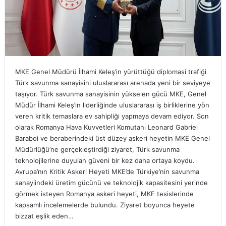
MKE Genel Müdürü İlhami Keleş’in yürüttüğü diplomasi trafiği
Türk savunma sanayisini uluslararası arenada yeni bir seviyeye
taşıyor. Türk savunma sanayisinin yükselen gücü MKE, Genel
Müdür İlhami Keleş’in liderliğinde uluslararası iş birliklerine yön
veren kritik temaslara ev sahipliği yapmaya devam ediyor. Son
olarak Romanya Hava Kuvvetleri Komutanı Leonard Gabriel
Baraboi ve beraberindeki üst düzey askeri heyetin MKE Genel
Müdürlüğü’ne gerçekleştirdiği ziyaret, Türk savunma
teknolojilerine duyulan güveni bir kez daha ortaya koydu.
Avrupa’nın Kritik Askeri Heyeti MKE’de Türkiye’nin savunma
sanayiindeki üretim gücünü ve teknolojik kapasitesini yerinde
görmek isteyen Romanya askeri heyeti, MKE tesislerinde
kapsamlı incelemelerde bulundu. Ziyaret boyunca heyete
bizzat eşlik eden…