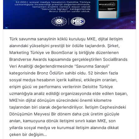
Türk savunma sanayiinin köklü kuruluşu MKE, dijital iletişim
alanındaki yükselişini prestijli bir ödülle taçlandırdı. Şirket,
Marketing Türkiye ve BoomSonar iş birliğiyle düzenlenen
Brandverse Awards kapsamında gerçekleştirilen SocialBrands
Veri Analitiği değerlendirmesinde “Savunma Sanayii”
kategorisinde Bronz Ödül’ün sahibi oldu. 52 binden fazla
sosyal medya hesabının içerik kalitesi, etkileşim oranları,
erişim gücü ve performans verilerinin Deloitte Türkiye
uzmanlığıyla analiz edildiği organizasyonda elde edilen başarı,
MKE’nin dijital dönüşüm sürecindeki önemli kilometre
taşlarından biri olarak değerlendiriliyor. İletişim Cephesindeki
Dönüşümün Meyvesi Bir dönem daha çok üretim gücüyle
anılan, kamuoyuna dönük iletişimi sınırlı kalan MKE, son
yıllarda sosyal medya ve kurumsal iletişim alanında dikkat
çeken bir değişim…