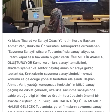
Kırıkkale Ticaret ve Sanayi Odası Yönetim Kurulu Başkanı
Ahmet Varlı, Kırıkkale Üniversitesi Teknopark’ta düzenlenen
“Savunma Sanayii İstişare Toplantısı”nda sanayi altyapısı,
üretim kapasitesi hakkında bilgiler verdi. ÖNEMLİ BİR AVANTAJ
OLUŞTURUYOR Kamu kurumları, sanayi temsilcileri,
akademisyenler ve sektör paydaşlarının bir araya geldiği
toplantıda, Kırıkkale’nin savunma sanayisindeki mevcut
konumu ile geleceğe yönelik hedefleri ele alındı. Başkan
Ahmet Varlı, yaptığı konuşmada Kırıkkale’nin köklü sanayi
geçmişine dikkat çekerek, özellikle savunma sanayisinde
sahip olduğu bilgi birikimi ve üretim tecrübesinin önemli bir
avantaj oluşturduğunu vurguladı. DAHA GÜÇLÜ BİR MERKEZ
HALİNE GELECEK Toplantıda, yerel firmaların savunma sanayi