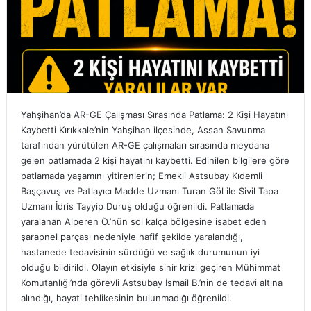
Yahşihan’da AR-GE Çalışması Sırasında Patlama: 2 Kişi Hayatını
Kaybetti Kırıkkale’nin Yahşihan ilçesinde, Assan Savunma
tarafından yürütülen AR-GE çalışmaları sırasında meydana
gelen patlamada 2 kişi hayatını kaybetti. Edinilen bilgilere göre
patlamada yaşamını yitirenlerin; Emekli Astsubay Kıdemli
Başçavuş ve Patlayıcı Madde Uzmanı Turan Göl ile Sivil Tapa
Uzmanı İdris Tayyip Duruş olduğu öğrenildi. Patlamada
yaralanan Alperen Ö.’nün sol kalça bölgesine isabet eden
şarapnel parçası nedeniyle hafif şekilde yaralandığı,
hastanede tedavisinin sürdüğü ve sağlık durumunun iyi
olduğu bildirildi. Olayın etkisiyle sinir krizi geçiren Mühimmat
Komutanlığı’nda görevli Astsubay İsmail B.’nin de tedavi altına
alındığı, hayati tehlikesinin bulunmadığı öğrenildi.