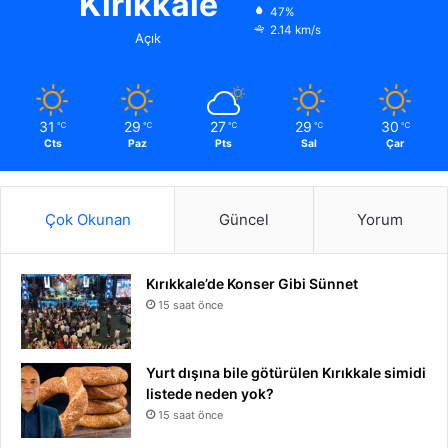
Kırıkkale
47%
2.14 km/s
Açık
31
29
27
29
30
℃
℃
℃
℃
℃
Cts
Paz
Pts
Sal
Çar
Çok Okunan
Güncel
Yorum
Kırıkkale’de Konser Gibi Sünnet
15 saat önce
Yurt dışına bile götürülen Kırıkkale simidi
listede neden yok?
15 saat önce