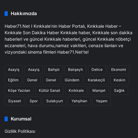
Business
Hakkımızda
Haber71.Net I Kırıkkale’nin Haber Portalı, Kırıkkale Haber –
Kırıkkale Son Dakika Haber Kırıkkale haber, Kırıkkale son dakika
haberleri ve güncel Kırıkkale haberleri, güncel Kırıkkale nöbetçi
eczaneleri, hava durumu,namaz vakitleri, cenaze ilanları ve
vizyondaki sinema filmleri Haber71.Net’te!
Asayiş
Asayiş
Bahşılı
Balışeyh
Delice
Ekonomi
Eğitim
Genel
Genel
Gündem
Karakeçili
Keskin
Köşe Yazıları
Kültür Sanat
Kırıkkale
Manşet
Sağlık
Siyaset
Spor
Sulakyurt
Yahşihan
Yaşam
Kurumsal
Gizlilik Politikası