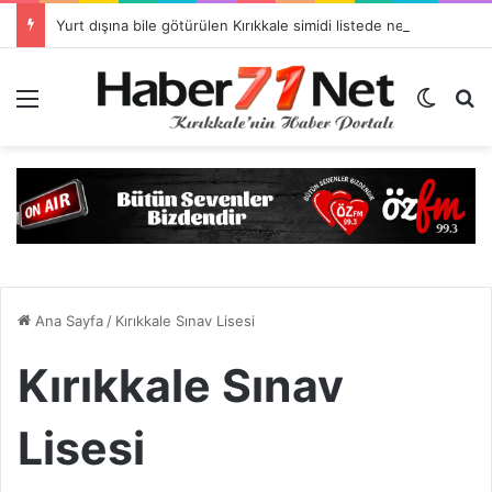
Yurt dışına bile götürülen Kırıkkale simidi listede neden yok?
Menü
Dış gö
H
Ana Sayfa
/
Kırıkkale Sınav Lisesi
Kırıkkale Sınav
Lisesi