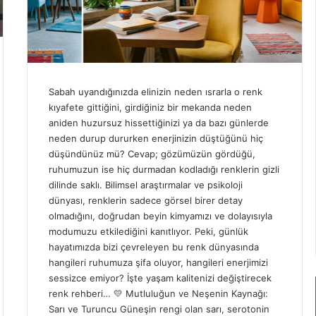
Sabah uyandığınızda elinizin neden ısrarla o renk
kıyafete gittiğini, girdiğiniz bir mekanda neden
aniden huzursuz hissettiğinizi ya da bazı günlerde
neden durup dururken enerjinizin düştüğünü hiç
düşündünüz mü? Cevap; gözümüzün gördüğü,
ruhumuzun ise hiç durmadan kodladığı renklerin gizli
dilinde saklı. Bilimsel araştırmalar ve psikoloji
dünyası, renklerin sadece görsel birer detay
olmadığını, doğrudan beyin kimyamızı ve dolayısıyla
modumuzu etkilediğini kanıtlıyor. Peki, günlük
hayatımızda bizi çevreleyen bu renk dünyasında
hangileri ruhumuza şifa oluyor, hangileri enerjimizi
sessizce emiyor? İşte yaşam kalitenizi değiştirecek
renk rehberi… 💛 Mutluluğun ve Neşenin Kaynağı:
Sarı ve Turuncu Güneşin rengi olan sarı, serotonin