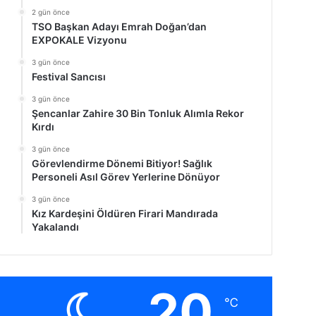
2 gün önce
TSO Başkan Adayı Emrah Doğan’dan
EXPOKALE Vizyonu
3 gün önce
Festival Sancısı
3 gün önce
Şencanlar Zahire 30 Bin Tonluk Alımla Rekor
Kırdı
3 gün önce
Görevlendirme Dönemi Bitiyor! Sağlık
Personeli Asıl Görev Yerlerine Dönüyor
3 gün önce
Kız Kardeşini Öldüren Firari Mandırada
Yakalandı
20
℃