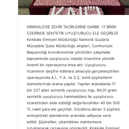
KIRIKKALE’DE ZEHİR TACİRLERİNE DARBE: 17 BİNİN
ÜZERİNDE SENTETİK UYUŞTURUCU ELE GEÇİRİLDİ
Kırıkkale Emniyet Müdürlüğü Narkotik Suçlarla
Mücadele Şube Müdürlüğü ekipleri, Cumhuriyet
Başsavcılığı koordinesinde yürütülen çalışmalar
kapsamında uyuşturucu madde ticaretine yönelik
önemli bir operasyona imza attı. Uyuşturucu
ticaretinin deşifre edilmesi amacıyla gerçekleştirilen
operasyonda A.İ., Y.A. ve S.Ç. isimli şüphelilerin
ikametlerinde arama yapıldı. Yapılan aramalarda 17
bin 227 adet sentetik uyuşturucu hap, 84,01 gram
sentetik uyuşturucu hammaddesi ile uyuşturucu
ticaretinden elde edildiği değerlendirilen 40 bin 500
TL nakit para ele geçirildi. Gözaltına alınan 3 şüpheli,
emniyetteki işlemlerinin ardından adliyeye sevk
edildi. Şüpheliler, çıkarıldıkları mahkemece
tutuklanarak cezaevine gönderildi. Kırıkkale Emniyet