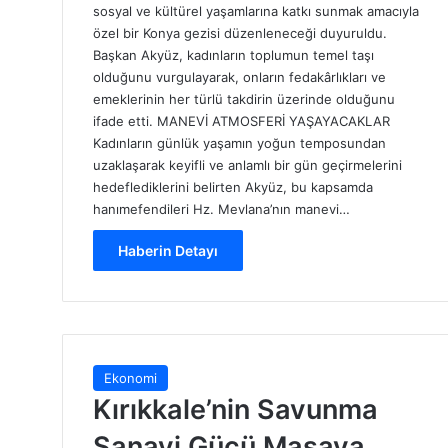
sosyal ve kültürel yaşamlarına katkı sunmak amacıyla
özel bir Konya gezisi düzenleneceği duyuruldu.
Başkan Akyüz, kadınların toplumun temel taşı
olduğunu vurgulayarak, onların fedakârlıkları ve
emeklerinin her türlü takdirin üzerinde olduğunu
ifade etti. MANEVİ ATMOSFERİ YAŞAYACAKLAR
Kadınların günlük yaşamın yoğun temposundan
uzaklaşarak keyifli ve anlamlı bir gün geçirmelerini
hedeflediklerini belirten Akyüz, bu kapsamda
hanımefendileri Hz. Mevlana’nın manevi…
Haberin Detayı
Ekonomi
Kırıkkale’nin Savunma
Sanayi Gücü Masaya