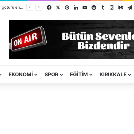
Facebook
X
Pinterest
LinkedIn
YouTube
Reddit
Tumblr
Instagra
Med
Yurt dışına bile götürülen Kırıkkale simidi listede neden yok?
EKONOMI
SPOR
EĞITIM
KIRIKKALE