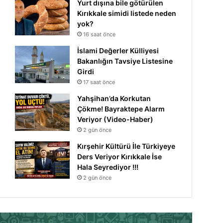
Yurt dışına bile götürülen
Kırıkkale simidi listede neden
yok?
16 saat önce
İslami Değerler Külliyesi
Bakanlığın Tavsiye Listesine
Girdi
17 saat önce
Yahşihan’da Korkutan
Çökme! Bayraktepe Alarm
Veriyor (Video-Haber)
2 gün önce
Kırşehir Kültürü İle Türkiyeye
Ders Veriyor Kırıkkale İse
Hala Seyrediyor !!!
2 gün önce