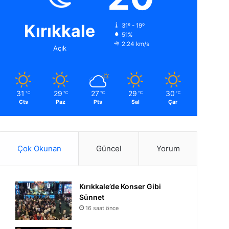
Kırıkkale
31º - 19º
51%
2.24 km/s
Açık
31
29
27
29
30
℃
℃
℃
℃
℃
Cts
Paz
Pts
Sal
Çar
Çok Okunan
Güncel
Yorum
Kırıkkale’de Konser Gibi
Sünnet
16 saat önce