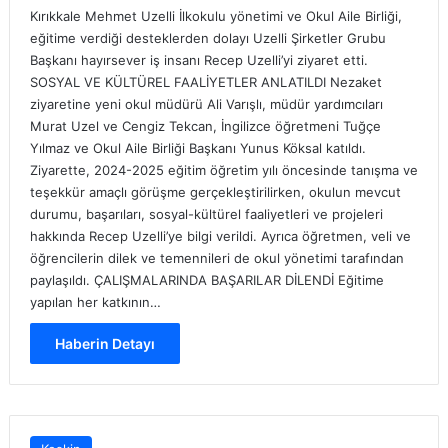
Kırıkkale Mehmet Uzelli İlkokulu yönetimi ve Okul Aile Birliği,
eğitime verdiği desteklerden dolayı Uzelli Şirketler Grubu
Başkanı hayırsever iş insanı Recep Uzelli’yi ziyaret etti.
SOSYAL VE KÜLTÜREL FAALİYETLER ANLATILDI Nezaket
ziyaretine yeni okul müdürü Ali Varışlı, müdür yardımcıları
Murat Uzel ve Cengiz Tekcan, İngilizce öğretmeni Tuğçe
Yılmaz ve Okul Aile Birliği Başkanı Yunus Köksal katıldı.
Ziyarette, 2024-2025 eğitim öğretim yılı öncesinde tanışma ve
teşekkür amaçlı görüşme gerçekleştirilirken, okulun mevcut
durumu, başarıları, sosyal-kültürel faaliyetleri ve projeleri
hakkında Recep Uzelli’ye bilgi verildi. Ayrıca öğretmen, veli ve
öğrencilerin dilek ve temennileri de okul yönetimi tarafından
paylaşıldı. ÇALIŞMALARINDA BAŞARILAR DİLENDİ Eğitime
yapılan her katkının…
Haberin Detayı