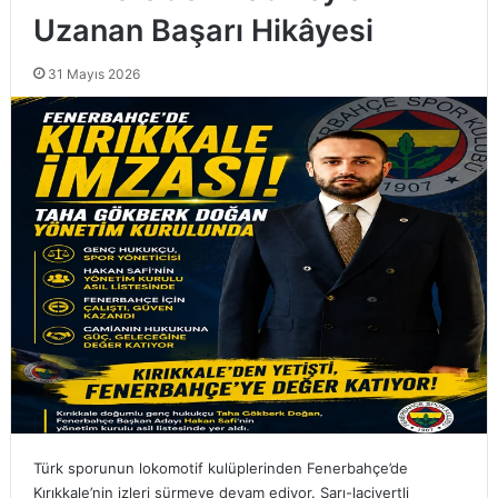
Uzanan Başarı Hikâyesi
31 Mayıs 2026
Türk sporunun lokomotif kulüplerinden Fenerbahçe’de
Kırıkkale’nin izleri sürmeye devam ediyor. Sarı-lacivertli