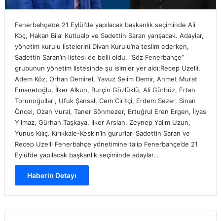
Fenerbahçe’de 21 Eylül’de yapılacak başkanlık seçiminde Ali
Koç, Hakan Bilal Kutlualp ve Sadettin Saran yarışacak. Adaylar,
yönetim kurulu listelerini Divan Kurulu’na teslim ederken,
Sadettin Saran’ın listesi de belli oldu. “Söz Fenerbahçe”
grubunun yönetim listesinde şu isimler yer aldı:Recep Uzelli,
Adem Köz, Orhan Demirel, Yavuz Selim Demir, Ahmet Murat
Emanetoğlu, İlker Alkun, Burçin Gözlüklü, Ali Gürbüz, Ertan
Torunoğulları, Ufuk Şansal, Cem Ciritçi, Erdem Sezer, Sinan
Öncel, Ozan Vural, Taner Sönmezer, Ertuğrul Eren Ergen, İlyas
Yılmaz, Gürhan Taşkaya, İlker Arslan, Zeynep Yalım Uzun,
Yunus Kılıç. Kırıkkale-Keskin’in gururları Sadettin Saran ve
Recep Uzelli Fenerbahçe yönetimine talip Fenerbahçe’de 21
Eylül’de yapılacak başkanlık seçiminde adaylar…
Haberin Detayı