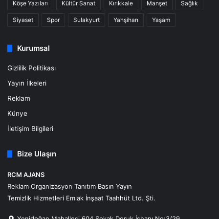
Köşe Yazıları
Kültür Sanat
Kırıkkale
Manşet
Sağlık
Siyaset
Spor
Sulakyurt
Yahşihan
Yaşam
Kurumsal
Gizlilik Politikası
Yayın İlkeleri
Reklam
Künye
İletişim Bilgileri
Bize Ulaşın
RCM AJANS
Reklam Organizasyon Tanıtım Basın Yayın
Temizlik Hizmetleri Emlak İnşaat Taahhüt Ltd. Şti.
Yenidoğan Mahallesi 604 Sokak Doruk İşhanı No:3/29