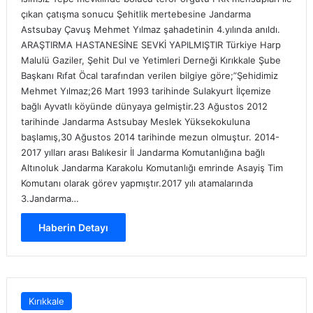
çıkan çatışma sonucu Şehitlik mertebesine Jandarma
Astsubay Çavuş Mehmet Yılmaz şahadetinin 4.yılında anıldı.
ARAŞTIRMA HASTANESİNE SEVKİ YAPILMIŞTIR Türkiye Harp
Malulü Gaziler, Şehit Dul ve Yetimleri Derneği Kırıkkale Şube
Başkanı Rıfat Öcal tarafından verilen bilgiye göre;”Şehidimiz
Mehmet Yılmaz;26 Mart 1993 tarihinde Sulakyurt İlçemize
bağlı Ayvatlı köyünde dünyaya gelmiştir.23 Ağustos 2012
tarihinde Jandarma Astsubay Meslek Yüksekokuluna
başlamış,30 Ağustos 2014 tarihinde mezun olmuştur. 2014-
2017 yılları arası Balıkesir İl Jandarma Komutanlığına bağlı
Altınoluk Jandarma Karakolu Komutanlığı emrinde Asayiş Tim
Komutanı olarak görev yapmıştır.2017 yılı atamalarında
3.Jandarma…
Haberin Detayı
Kırıkkale