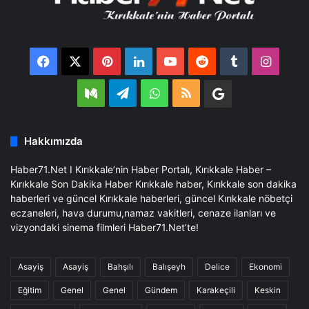
Facebook
X
Pinterest
LinkedIn
YouTube
Reddit
Tumblr
Insta
Medium
Telegram
WhatsApp
RSS
Google
Business
Hakkımızda
Haber71.Net I Kırıkkale’nin Haber Portalı, Kırıkkale Haber –
Kırıkkale Son Dakika Haber Kırıkkale haber, Kırıkkale son dakika
haberleri ve güncel Kırıkkale haberleri, güncel Kırıkkale nöbetçi
eczaneleri, hava durumu,namaz vakitleri, cenaze ilanları ve
vizyondaki sinema filmleri Haber71.Net’te!
Asayiş
Asayiş
Bahşılı
Balışeyh
Delice
Ekonomi
Eğitim
Genel
Genel
Gündem
Karakeçili
Keskin