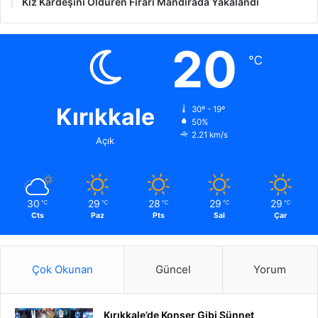
Kız Kardeşini Öldüren Firari Mandırada Yakalandı
20
℃
Kırıkkale
30º - 19º
50%
2.21 km/s
Açık
30
29
28
29
29
℃
℃
℃
℃
℃
Cts
Paz
Pts
Sal
Çar
Çok Okunan
Güncel
Yorum
Kırıkkale’de Konser Gibi Sünnet