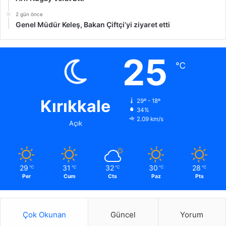
2 gün önce
Genel Müdür Keleş, Bakan Çiftçi’yi ziyaret etti
25
℃
Kırıkkale
29º - 18º
34%
2.09 km/s
Açık
29
31
32
30
28
℃
℃
℃
℃
℃
Per
Cum
Cts
Paz
Pts
Çok Okunan
Güncel
Yorum