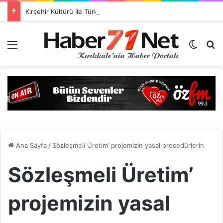
Kırşehir Kültürü İle Türkiyeye Ders Veriyor Kırıkkale İse Hala Seyrediyor !!!
Menü
Dış gö
H
Ana Sayfa
/
Sözleşmeli Üretim’ projemizin yasal prosedürlerin
Sözleşmeli Üretim’
projemizin yasal