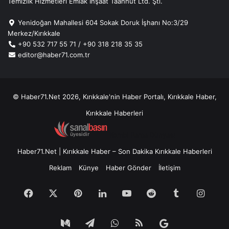
Temizlik Hizmetleri Emlak İnşaat Taahhüt Ltd. Şti.
Yenidoğan Mahallesi 604 Sokak Doruk İşhanı No:3/29
Merkez/Kırıkkale
+90 532 717 55 71 / +90 318 218 35 35
editor@haber71.com.tr
© Haber71.Net 2026, Kırıkkale'nin Haber Portalı, Kırıkkale Haber,
Kırıkkale Haberleri
Kombi Parça Dünyası
Haber71.Net | Kırıkkale Haber – Son Dakika Kırıkkale Haberleri
Reklam
Künye
Haber Gönder
İletişim
Facebook
X
Pinterest
LinkedIn
YouTube
Reddit
Tumblr
Insta
Medium
Telegram
WhatsApp
RSS
Google