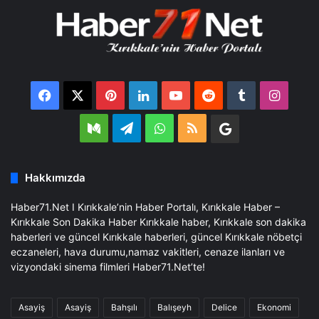
Facebook
X
Pinterest
LinkedIn
YouTube
Reddit
Tumblr
Insta
Medium
Telegram
WhatsApp
RSS
Google
Business
Hakkımızda
Haber71.Net I Kırıkkale’nin Haber Portalı, Kırıkkale Haber –
Kırıkkale Son Dakika Haber Kırıkkale haber, Kırıkkale son dakika
haberleri ve güncel Kırıkkale haberleri, güncel Kırıkkale nöbetçi
eczaneleri, hava durumu,namaz vakitleri, cenaze ilanları ve
vizyondaki sinema filmleri Haber71.Net’te!
Asayiş
Asayiş
Bahşılı
Balışeyh
Delice
Ekonomi