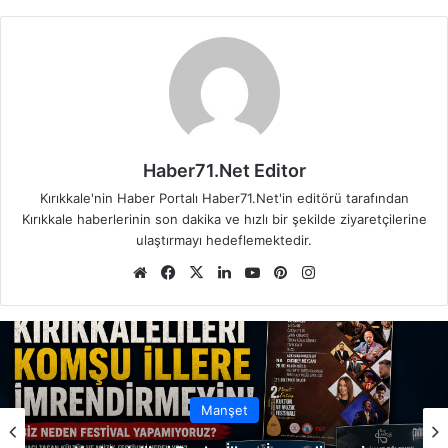
Haber71.Net Editor
Kırıkkale'nin Haber Portalı Haber71.Net'in editörü tarafından
Kırıkkale haberlerinin son dakika ve hızlı bir şekilde ziyaretçilerine
ulaştırmayı hedeflemektedir.
We
Fa
X
Lin
Yo
Pin
Ins
b
ce
ke
uT
ter
tag
sit
bo
dIn
ub
est
ra
esi
ok
e
m
Manşet