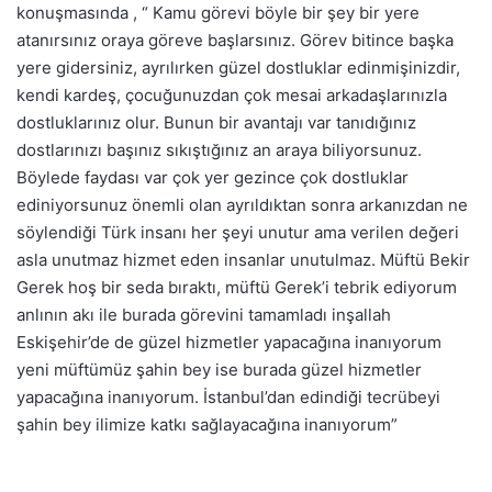
konuşmasında , “ Kamu görevi böyle bir şey bir yere
atanırsınız oraya göreve başlarsınız. Görev bitince başka
yere gidersiniz, ayrılırken güzel dostluklar edinmişinizdir,
kendi kardeş, çocuğunuzdan çok mesai arkadaşlarınızla
dostluklarınız olur. Bunun bir avantajı var tanıdığınız
dostlarınızı başınız sıkıştığınız an araya biliyorsunuz.
Böylede faydası var çok yer gezince çok dostluklar
ediniyorsunuz önemli olan ayrıldıktan sonra arkanızdan ne
söylendiği Türk insanı her şeyi unutur ama verilen değeri
asla unutmaz hizmet eden insanlar unutulmaz. Müftü Bekir
Gerek hoş bir seda bıraktı, müftü Gerek’i tebrik ediyorum
anlının akı ile burada görevini tamamladı inşallah
Eskişehir’de de güzel hizmetler yapacağına inanıyorum
yeni müftümüz şahin bey ise burada güzel hizmetler
yapacağına inanıyorum. İstanbul’dan edindiği tecrübeyi
şahin bey ilimize katkı sağlayacağına inanıyorum”