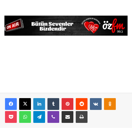
Facebook
X
LinkedIn
Tumblr
Pinterest
Reddit
VKontakte
Odnoklassniki
Pocket
WhatsApp
Telegram
Viber
E-Posta İle Paylaş
Yazdır