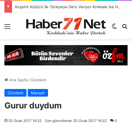
Kırşehir Kültürü İle Türkiyeye Ders Veriyor Kırıkkale İse Hala Seyrediyor !!!
Menü
Dış gö
H
Ana Sayfa
/
Gündem
Gündem
Manşet
Gurur duydum
20 Ocak 2017 16:32
Son güncelleme: 20 Ocak 2017 16:32
0