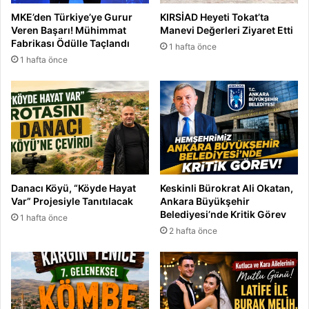
MKE’den Türkiye’ye Gurur
KIRSİAD Heyeti Tokat’ta
Veren Başarı! Mühimmat
Manevi Değerleri Ziyaret Etti
Fabrikası Ödülle Taçlandı
1 hafta önce
1 hafta önce
Danacı Köyü, “Köyde Hayat
Keskinli Bürokrat Ali Okatan,
Var” Projesiyle Tanıtılacak
Ankara Büyükşehir
Belediyesi’nde Kritik Görev
1 hafta önce
2 hafta önce