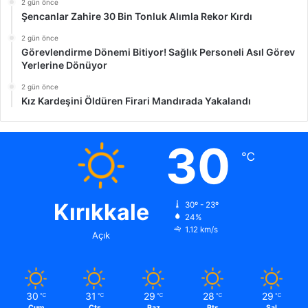
2 gün önce
Şencanlar Zahire 30 Bin Tonluk Alımla Rekor Kırdı
2 gün önce
Görevlendirme Dönemi Bitiyor! Sağlık Personeli Asıl Görev
Yerlerine Dönüyor
2 gün önce
Kız Kardeşini Öldüren Firari Mandırada Yakalandı
30
℃
Kırıkkale
30º - 23º
24%
1.12 km/s
Açık
30
31
29
28
29
℃
℃
℃
℃
℃
Cum
Cts
Paz
Pts
Sal