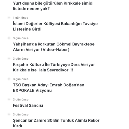
Yurt dışına bile götürülen Kırıkkale simidi
listede neden yok?
1 gün önce
İslami Değerler Külliyesi Bakanlığın Tavsiye
Listesine Girdi
3 gün önce
Yahşihan’da Korkutan Çökme! Bayraktepe
Alarm Veriyor (Video-Haber)
3 gün önce
Kırşehir Kültürü İle Türkiyeye Ders Veriyor
Kırıkkale İse Hala Seyrediyor !!!
3 gün önce
TSO Başkan Adayı Emrah Doğan’dan
EXPOKALE Vizyonu
3 gün önce
Festival Sancısı
3 gün önce
Şencanlar Zahire 30 Bin Tonluk Alımla Rekor
Kırdı