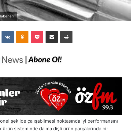
Haberleri
dit
VKontakte
Odnoklassniki
Pocket
E-Posta İle Paylaş
Yazdır
yonel şekilde çalışabilmesi noktasında iyi performansını
ik ürün sisteminde daima dişli ürün parçalarında bir