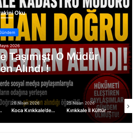
akini Oku
Gündem
Mayıs 2026
 Taşımıştı O Müdür
n Alındı !
26 Nisan 2026
25 Nisan 2026
25 Nisa
ltür Müdürlüğü Kimin Hizmetinde
Koca Kırıkkale’den Tek Ses,Diğerleri Nerede
Kırıkkale İl Kültür Müdürlüğünde “GASTRONOMİ SKANDALI”