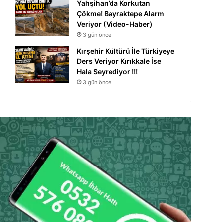
Yahşihan’da Korkutan
Çökme! Bayraktepe Alarm
Veriyor (Video-Haber)
3 gün önce
Kırşehir Kültürü İle Türkiyeye
Ders Veriyor Kırıkkale İse
Hala Seyrediyor !!!
3 gün önce