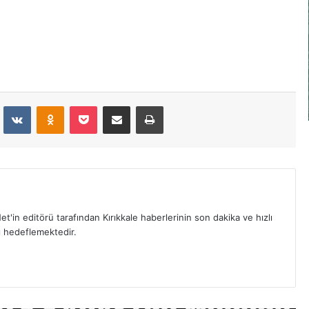
dit
VKontakte
Odnoklassniki
Pocket
E-Posta İle Paylaş
Yazdır
et'in editörü tarafından Kırıkkale haberlerinin son dakika ve hızlı
yı hedeflemektedir.