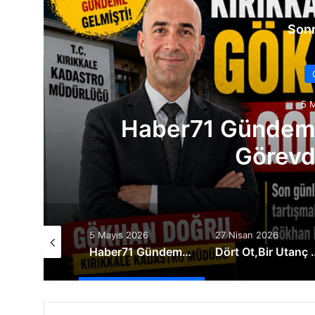
Sonr
5 
Haber71 Gündeme
Görevde
s 2026
5 Mayıs 2026
27 Nisan 2026
” Fi-Yapı Ortada” Kırıkkale’de Yatırım Yaparken Paranızı Kaptırmayın
Haber71 Gündeme Taşımıştı O Müdür Görevden Alındı !
Dört Ot,Bir Utanç ; İl Kü