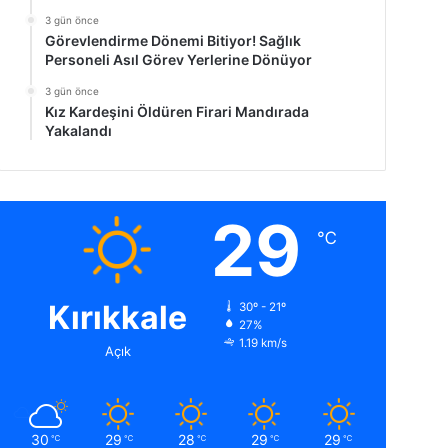
3 gün önce
Görevlendirme Dönemi Bitiyor! Sağlık
Personeli Asıl Görev Yerlerine Dönüyor
3 gün önce
Kız Kardeşini Öldüren Firari Mandırada
Yakalandı
29
℃
Kırıkkale
30º - 21º
27%
1.19 km/s
Açık
30
29
28
29
29
℃
℃
℃
℃
℃