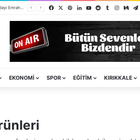
Facebook
X
Pinterest
LinkedIn
YouTube
Reddit
Tumblr
Instagra
Med
ı
EKONOMI
SPOR
EĞITIM
KIRIKKALE
rünleri