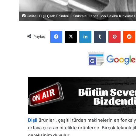
Kaliteli Dişli Çark Ürünleri - Kırıkkale Haber, Son Dakika Kırıkkale 
Facebook
X
LinkedIn
Tumblr
Pinterest
Red
Paylaş
Dişli
ürünleri, çeşitli türden makinelerin en fonksi
ortaya çıkaran nitelikte ürünlerdir. Birçok teknoloj
gereksinim duyulur.