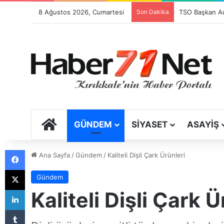
8 Ağustos 2026, Cumartesi
Son Dakika
Festival Sancıs
ANA SAYFA
GÜNDEM
SIYASET
ASAYIŞ
Facebook
Ana Sayfa
/
Gündem
/
Kaliteli Dişli Çark Ürünleri
X
Gündem
LinkedIn
Kaliteli Dişli Çark Ü
Tumblr