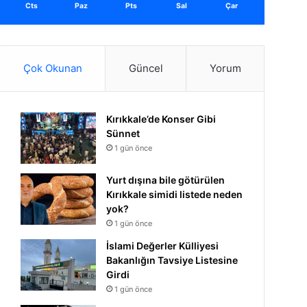
Cts
Paz
Pts
Sal
Çar
Çok Okunan
Güncel
Yorum
Kırıkkale’de Konser Gibi
Sünnet
1 gün önce
Yurt dışına bile götürülen
Kırıkkale simidi listede neden
yok?
1 gün önce
İslami Değerler Külliyesi
Bakanlığın Tavsiye Listesine
Girdi
1 gün önce