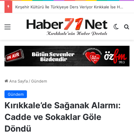
TSO Başkan Adayı Emrah Doğan’dan EXPOKALE Vizyonu
Menü
Dış gö
H
Ana Sayfa
/
Gündem
Gündem
Kırıkkale’de Sağanak Alarmı:
Cadde ve Sokaklar Göle
Döndü