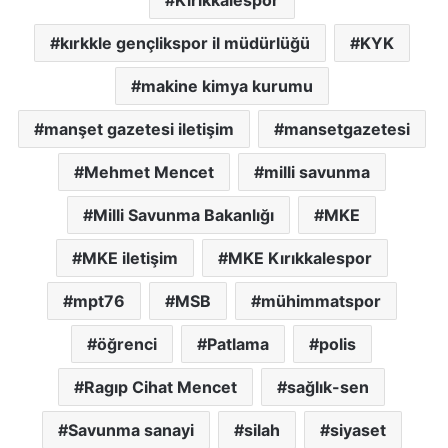
Kırıkkalespor
kırkkle gençlikspor il müdürlüğü
KYK
makine kimya kurumu
manşet gazetesi iletişim
mansetgazetesi
Mehmet Mencet
milli savunma
Milli Savunma Bakanlığı
MKE
MKE iletişim
MKE Kırıkkalespor
mpt76
MSB
mühimmatspor
öğrenci
Patlama
polis
Ragıp Cihat Mencet
sağlık-sen
Savunma sanayi
silah
siyaset