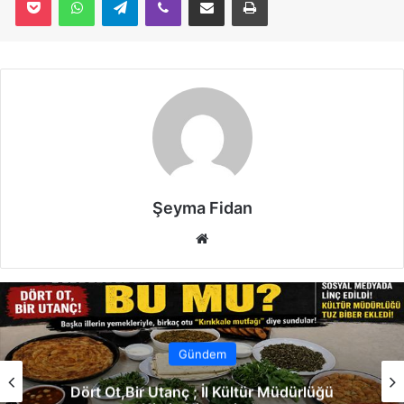
Şeyma Fidan
We
b
sit
esi
Gündem
Dört Ot,Bir Utanç ; İl Kültür Müdürlüğü