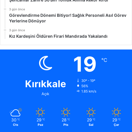
3 gün önce
Görevlendirme Dönemi Bitiyor! Sağlık Personeli Asıl Görev
Yerlerine Dönüyor
3 gün önce
Kız Kardeşini Öldüren Firari Mandırada Yakalandı
19
℃
Kırıkkale
30º - 19º
56%
1.85 km/s
Açık
30
29
28
29
29
℃
℃
℃
℃
℃
Cts
Paz
Pts
Sal
Çar