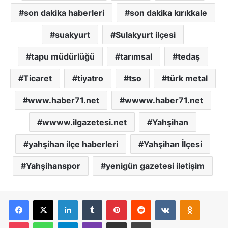
son dakika haberleri
son dakika kırıkkale
suakyurt
Sulakyurt ilçesi
tapu müdürlüğü
tarımsal
tedaş
Ticaret
tiyatro
tso
türk metal
www.haber71.net
wwww.haber71.net
wwww.ilgazetesi.net
Yahşihan
yahşihan ilçe haberleri
Yahşihan İlçesi
Yahşihanspor
yenigün gazetesi iletişim
Facebook
X
LinkedIn
Tumblr
Pinterest
Reddit
VKontakte
Odnoklassniki
Pocket
WhatsApp
Telegram
Viber
E-Posta İle Paylaş
Yazdır