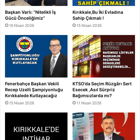
"
Başkan Varlı: “Nitelikli İş
Kırıkkale,Bu İki Evladına
Gücü Önceliğimiz”
Sahip Çıkmalı !
16 Nisan 2026
15 Nisan 2026
Fenerbahçe Başkan Vekili
KTSO’da Seçim Rüzgârı Sert
Recep Uzelli Şampiyonluğu
Esecek ,Asıl Sürpriz
Kırıkkalede Kutlayacağız
Bağımsızlarda mı?
15 Nisan 2026
11 Nisan 2026