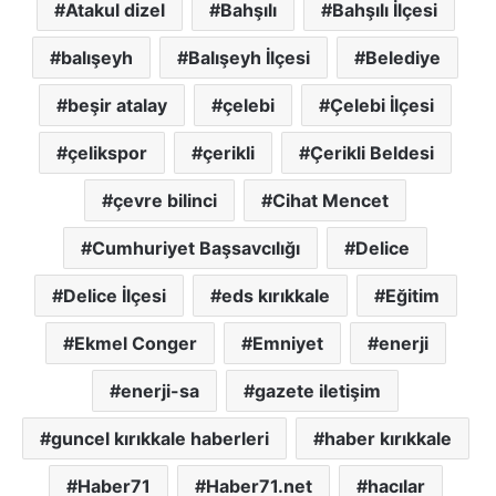
Atakul dizel
Bahşılı
Bahşılı İlçesi
balışeyh
Balışeyh İlçesi
Belediye
beşir atalay
çelebi
Çelebi İlçesi
çelikspor
çerikli
Çerikli Beldesi
çevre bilinci
Cihat Mencet
Cumhuriyet Başsavcılığı
Delice
Delice İlçesi
eds kırıkkale
Eğitim
Ekmel Conger
Emniyet
enerji
enerji-sa
gazete iletişim
guncel kırıkkale haberleri
haber kırıkkale
Haber71
Haber71.net
hacılar