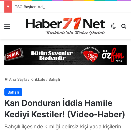
TSO Başkan Adayı Emrah Doğan’dan EXPOKALE Vizyonu
Menü
Dış gö
H
Ana Sayfa
/
Kırıkkale
/
Bahşılı
Bahşılı
Kan Donduran İddia Hamile
Kediyi Kestiler! (Video-Haber)
Bahşılı ilçesinde kimliği belirsiz kişi yada kişilerin