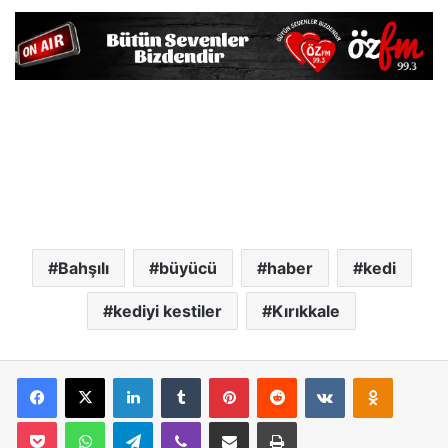
Bahşılı
büyücü
haber
kedi
kediyi kestiler
Kırıkkale
Facebook
X
LinkedIn
Tumblr
Pinterest
Reddit
VKontakte
Odnoklassniki
Pocket
WhatsApp
Telegram
Viber
E-Posta İle Paylaş
Yazdır