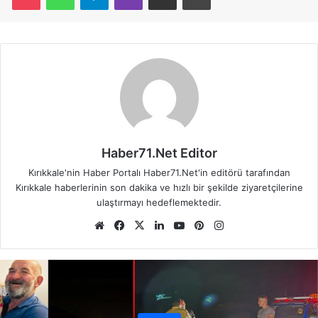
Haber71.Net Editor
Kırıkkale'nin Haber Portalı Haber71.Net'in editörü tarafından
Kırıkkale haberlerinin son dakika ve hızlı bir şekilde ziyaretçilerine
ulaştırmayı hedeflemektedir.
We
Fa
X
Lin
Yo
Pin
Ins
b
ce
ke
uT
ter
tag
sit
bo
dIn
ub
est
ra
esi
ok
e
m