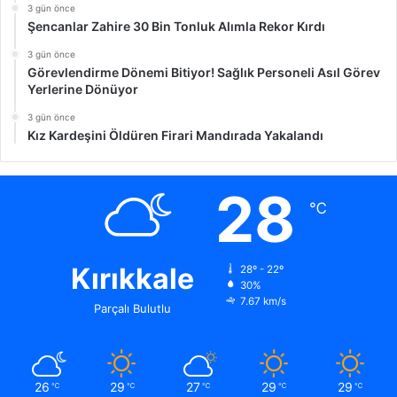
3 gün önce
Şencanlar Zahire 30 Bin Tonluk Alımla Rekor Kırdı
3 gün önce
Görevlendirme Dönemi Bitiyor! Sağlık Personeli Asıl Görev
Yerlerine Dönüyor
3 gün önce
Kız Kardeşini Öldüren Firari Mandırada Yakalandı
28
℃
Kırıkkale
28º - 22º
30%
7.67 km/s
Parçalı Bulutlu
26
29
27
29
29
℃
℃
℃
℃
℃