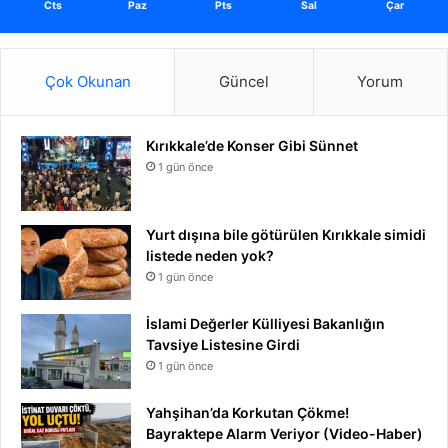
Cts
Paz
Pts
Sal
Çar
Çok Okunan
Güncel
Yorum
Kırıkkale’de Konser Gibi Sünnet
1 gün önce
Yurt dışına bile götürülen Kırıkkale simidi
listede neden yok?
1 gün önce
İslami Değerler Külliyesi Bakanlığın
Tavsiye Listesine Girdi
1 gün önce
Yahşihan’da Korkutan Çökme!
Bayraktepe Alarm Veriyor (Video-Haber)