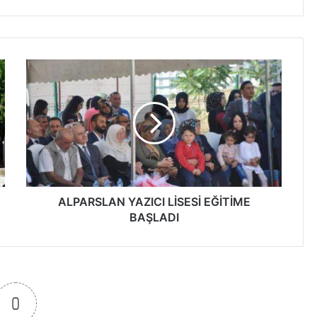
A
L
P
A
R
S
L
A
N
Y
ALPARSLAN YAZICI LİSESİ EĞİTİME
A
BAŞLADI
Z
I
C
I
L
0
İ