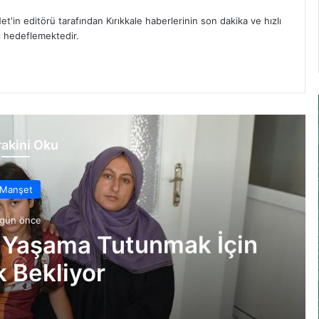
et'in editörü tarafından Kırıkkale haberlerinin son dakika ve hızlı
yı hedeflemektedir.
akini Oku
Manşet
 gün önce
 Yaşama Tutunmak İçin
 Bekliyor