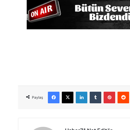
Facebook
X
LinkedIn
Tumblr
Pinterest
Red
Paylaş