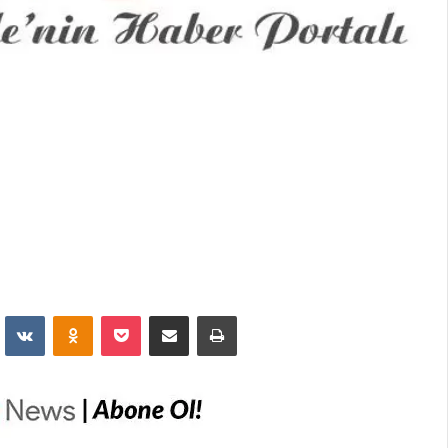
dit
VKontakte
Odnoklassniki
Pocket
E-Posta İle Paylaş
Yazdır