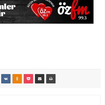
dit
VKontakte
Odnoklassniki
Pocket
E-Posta İle Paylaş
Yazdır