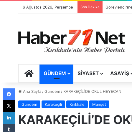
6 Ağustos 2026, Perşembe
Son Dakika
ANA SAYFA
GÜNDEM
SIYASET
ASAYIŞ
Facebook
Ana Sayfa
/
Gündem
/
KARAKEÇİLİ’DE OKUL HEYECANI
X
Gündem
Karakeçili
Kırıkkale
Manşet
LinkedIn
KARAKEÇİLİ’DE O
Tumblr