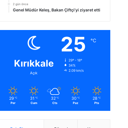
2 gün önce
Genel Müdür Keleş, Bakan Çiftçi’yi ziyaret etti
25
℃
Kırıkkale
29º - 18º
34%
2.09 km/s
Açık
29
31
32
30
28
℃
℃
℃
℃
℃
Per
Cum
Cts
Paz
Pts