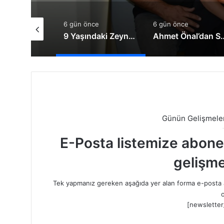
nce
6 gün önce
6 gün önce
Kırıkkalelileri Başka İllere İmrendirmeyin
9 Yaşındaki Zeynep Yaşama Tutunmak İçin Destek Bekliyor
Ahmet Önal’dan Sürücü
Günün Gelişmeler
E-Posta listemize abone o
gelişme
Tek yapmanız gereken aşağıda yer alan forma e-posta a
o
[newsletter