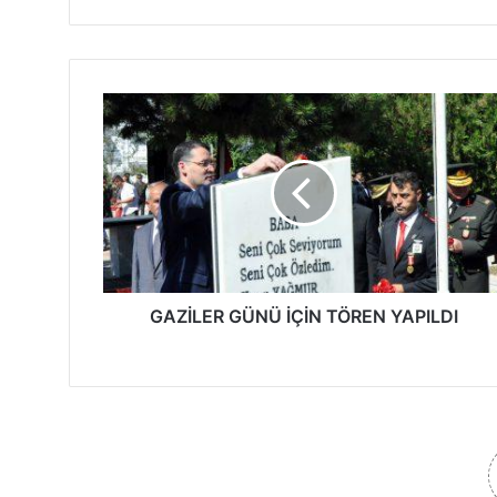
G
A
Z
İ
L
E
R
G
Ü
N
GAZİLER GÜNÜ İÇİN TÖREN YAPILDI
Ü
İ
Ç
İ
N
T
Ö