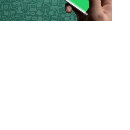
önce
22 saat önce
1 gün önce
MKE’den Türkiye’ye Gurur Veren Başarı! Mühimmat Fabrikası Ödülle Taçlandı
TSO Başkan Adayı Emrah Doğan’dan EXPOKALE Vizyonu
Kız Kardeşini Öldüren Firari Mandırada Yakal