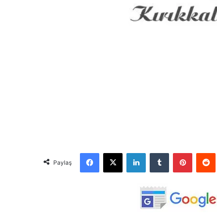
Facebook
X
LinkedIn
Tumblr
Pinterest
Red
Paylaş