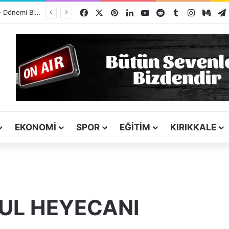
Facebook
X
Pinterest
LinkedIn
YouTube
Reddit
Tumblr
Instagra
Med
Kız Kardeşini Öldüren Firari Mandırada Yakalandı
EKONOMI
SPOR
EĞITIM
KIRIKKALE
KUL HEYECANI