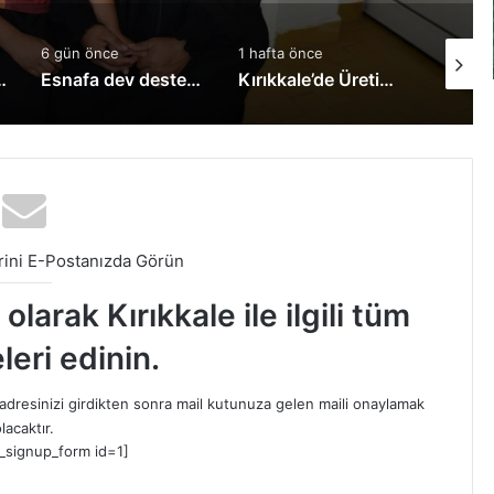
6 gün önce
1 hafta önce
1 hafta 
 Adaylarına Müjde!
Esnafa dev destek: Kredi limitleri yükseltildi
Kırıkkale’de Üreticilere Hayati Eğitim! Bilinçsiz İlaçlamaya Karşı Uyarılar Yapıldı
ini E-Postanızda Görün
larak Kırıkkale ile ilgili tüm
leri edinin.
dresinizi girdikten sonra mail kutunuza gelen maili onaylamak
lacaktır.
_signup_form id=1]