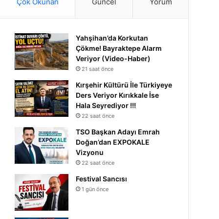
Çok Okunan
Güncel
Yorum
Yahşihan’da Korkutan
Çökme! Bayraktepe Alarm
Veriyor (Video-Haber)
21 saat önce
Kırşehir Kültürü İle Türkiyeye
Ders Veriyor Kırıkkale İse
Hala Seyrediyor !!!
22 saat önce
TSO Başkan Adayı Emrah
Doğan’dan EXPOKALE
Vizyonu
22 saat önce
Festival Sancısı
1 gün önce