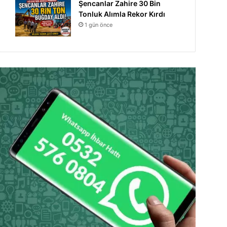
Şencanlar Zahire 30 Bin
Tonluk Alımla Rekor Kırdı
1 gün önce
Manşet
6 gün önce
Ahmet Önal’dan Sürücü 