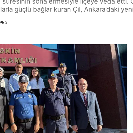
süresinin sona ermesiyle ilçeye veda etti. 
arla güçlü bağlar kuran Çil, Ankara’daki yen
0