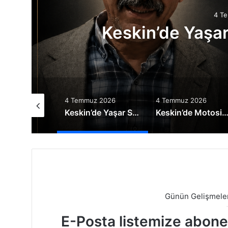
4 T
Keskin’de Motosikle
Sürücü Hay
uz 2026
4 Temmuz 2026
3 Temmuz 2026
Keskin’de Yaşar Silsüpür vefat etti
Keskin’de Motosiklet Kazası: 19 Yaşındaki Sürücü Hayatını Kaybetti
Ceza İnfaz Kurumları Turnuva
Günün Gelişmeler
E-Posta listemize abone o