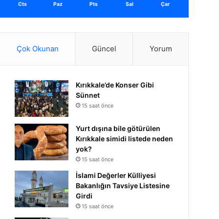
Cts
Paz
Pts
Sal
Çar
Çok Okunan
Güncel
Yorum
Kırıkkale’de Konser Gibi
Sünnet
15 saat önce
Yurt dışına bile götürülen
Kırıkkale simidi listede neden
yok?
15 saat önce
İslami Değerler Külliyesi
Bakanlığın Tavsiye Listesine
Girdi
15 saat önce