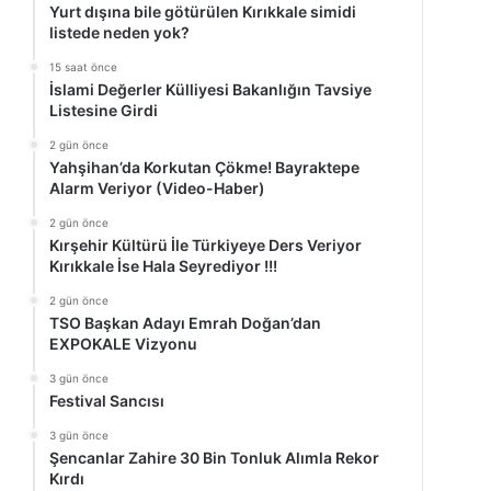
Yurt dışına bile götürülen Kırıkkale simidi
listede neden yok?
15 saat önce
İslami Değerler Külliyesi Bakanlığın Tavsiye
Listesine Girdi
2 gün önce
Yahşihan’da Korkutan Çökme! Bayraktepe
Alarm Veriyor (Video-Haber)
2 gün önce
Kırşehir Kültürü İle Türkiyeye Ders Veriyor
Kırıkkale İse Hala Seyrediyor !!!
2 gün önce
TSO Başkan Adayı Emrah Doğan’dan
EXPOKALE Vizyonu
3 gün önce
Festival Sancısı
3 gün önce
Şencanlar Zahire 30 Bin Tonluk Alımla Rekor
Kırdı