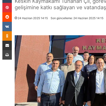
Keskin Kaymakamı Tunahan Çil, görev 
Pinterest
gelişimine katkı sağlayan ve vatandaşl
Reddit
24 Haziran 2025 14:15
Son güncelleme: 24 Haziran 2025 14:15
VKontakte
Odnoklassniki
E-Posta İle Paylaş
Yazdır