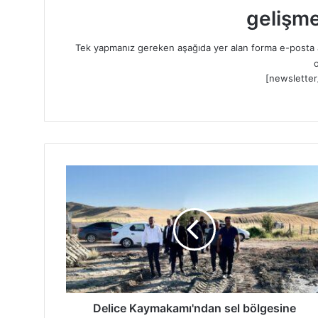
gelişme
Tek yapmanız gereken aşağıda yer alan forma e-posta a
o
[newsletter
D
e
l
i
c
e
K
a
y
m
Delice Kaymakamı'ndan sel bölgesine