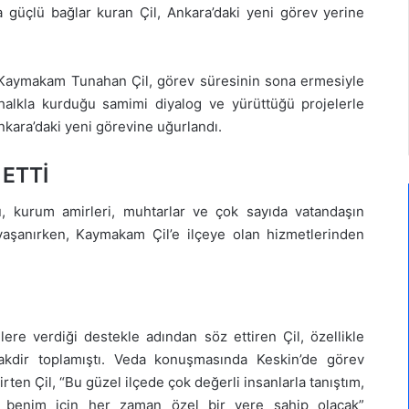
a güçlü bağlar kuran Çil, Ankara’daki yeni görev yerine
n Kaymakam Tunahan Çil, görev süresinin sona ermesiyle
 halkla kurduğu samimi diyalog ve yürüttüğü projelerle
nkara’daki yeni görevine uğurlandı.
ETTİ
ü, kurum amirleri, muhtarlar ve çok sayıda vatandaşın
 yaşanırken, Kaymakam Çil’e ilçeye olan hizmetlerinden
ere verdiği destekle adından söz ettiren Çil, özellikle
 takdir toplamıştı. Veda konuşmasında Keskin’de görev
ten Çil, “Bu güzel ilçede çok değerli insanlarla tanıştım,
in, benim için her zaman özel bir yere sahip olacak”