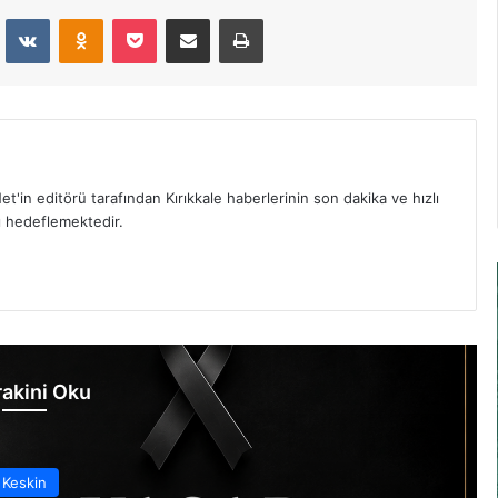
dit
VKontakte
Odnoklassniki
Pocket
E-Posta İle Paylaş
Yazdır
et'in editörü tarafından Kırıkkale haberlerinin son dakika ve hızlı
yı hedeflemektedir.
akini Oku
Keskin