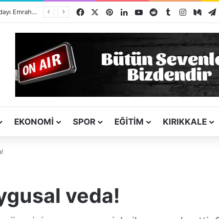
Facebook
X
Pinterest
LinkedIn
YouTube
Reddit
Tumblr
Instagra
Med
ı
EKONOMI
SPOR
EĞITIM
KIRIKKALE
a!
ygusal veda!