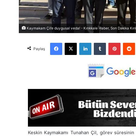
Kaymakam Çil’e duygusal veda! - Kırıkkale Haber, Son Dakika Kırı
Facebook
X
LinkedIn
Tumblr
Pinterest
Red
Paylaş
Keskin Kaymakamı Tunahan Çil, görev süresinin 