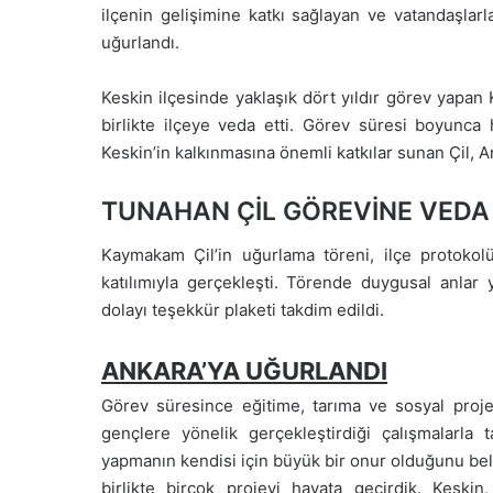
ilçenin gelişimine katkı sağlayan ve vatandaşlarl
uğurlandı.
Keskin ilçesinde yaklaşık dört yıldır görev yapa
birlikte ilçeye veda etti. Görev süresi boyunca
Keskin’in kalkınmasına önemli katkılar sunan Çil, A
TUNAHAN ÇİL GÖREVİNE VEDA 
Kaymakam Çil’in uğurlama töreni, ilçe protokol
katılımıyla gerçekleşti. Törende duygusal anlar
dolayı teşekkür plaketi takdim edildi.
ANKARA’YA UĞURLANDI
Görev süresince eğitime, tarıma ve sosyal projel
gençlere yönelik gerçekleştirdiği çalışmalarla
yapmanın kendisi için büyük bir onur olduğunu belir
birlikte birçok projeyi hayata geçirdik. Kesk