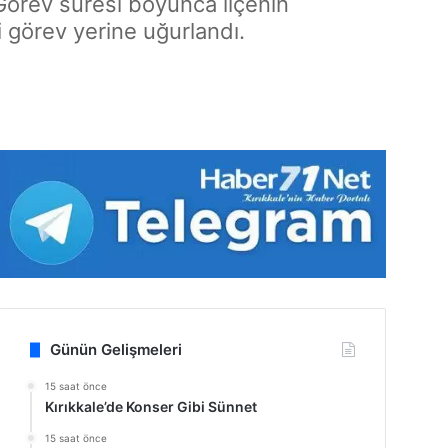
Görev süresi boyunca ilçenin
i görev yerine uğurlandı.
Günün Gelişmeleri
15 saat önce
Kırıkkale’de Konser Gibi Sünnet
15 saat önce