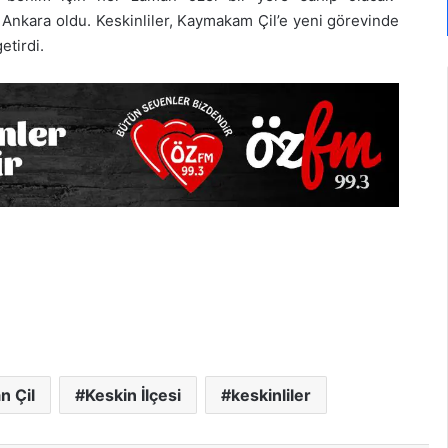
Ankara oldu. Keskinliler, Kaymakam Çil’e yeni görevinde
etirdi.
 Çil
Keskin İlçesi
keskinliler