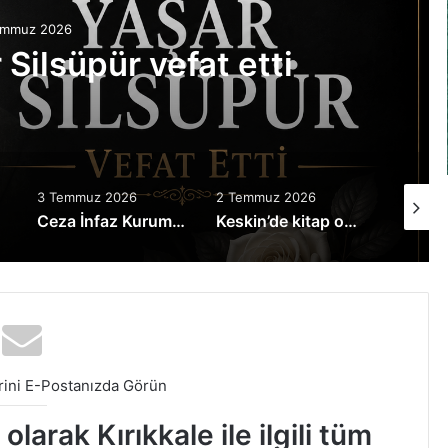
emmuz 2026
t Kazası: 19 Yaşındaki
atını Kaybetti
2 Temmuz 2026
28 Haziran 2026
2 hafta 
sında şampiyon belli oldu
Keskin’de kitap okuyan kazandı!
Kırıkkale’nin Tanınmış Eşraflarından Meral Ailesinin Acı Günü
ini E-Postanızda Görün
larak Kırıkkale ile ilgili tüm