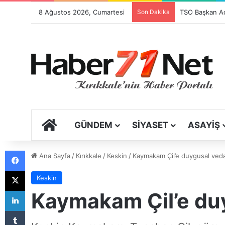
8 Ağustos 2026, Cumartesi
Son Dakika
Festival Sancıs
ANA SAYFA
GÜNDEM
SIYASET
ASAYIŞ
Facebook
Ana Sayfa
/
Kırıkkale
/
Keskin
/
Kaymakam Çil’e duygusal ved
X
Keskin
LinkedIn
Kaymakam Çil’e du
Tumblr