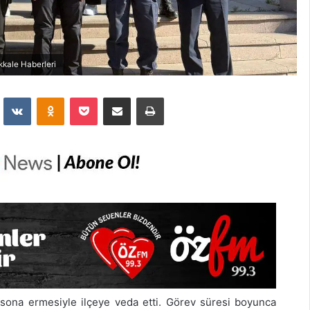
kkale Haberleri
dit
VKontakte
Odnoklassniki
Pocket
E-Posta İle Paylaş
Yazdır
sona ermesiyle ilçeye veda etti. Görev süresi boyunca