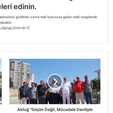
leri edinin.
dresinizi girdikten sonra mail kutunuza gelen maili onaylamak
lacaktır.
_signup_form id=1]
A
k
t
u
ğ
"
G
e
ç
i
Aktuğ "Geçim Değil, Mücadele Derdiyle