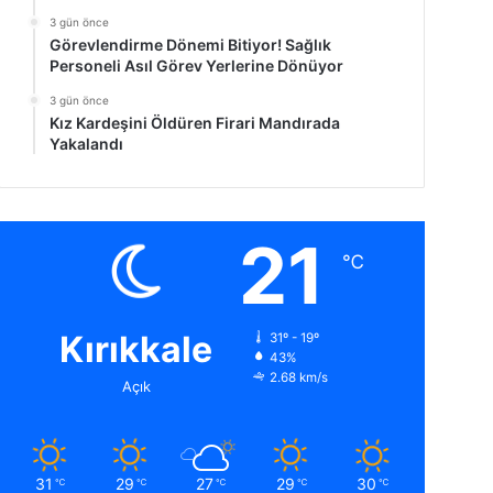
3 gün önce
Görevlendirme Dönemi Bitiyor! Sağlık
Personeli Asıl Görev Yerlerine Dönüyor
3 gün önce
Kız Kardeşini Öldüren Firari Mandırada
Yakalandı
21
℃
Kırıkkale
31º - 19º
43%
2.68 km/s
Açık
31
29
27
29
30
℃
℃
℃
℃
℃