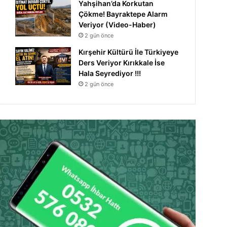
Yahşihan’da Korkutan
Çökme! Bayraktepe Alarm
Veriyor (Video-Haber)
2 gün önce
Kırşehir Kültürü İle Türkiyeye
Ders Veriyor Kırıkkale İse
Hala Seyrediyor !!!
2 gün önce
Keskin