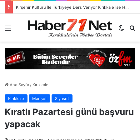
Kırşehir Kültürü İle Türkiyeye Ders Veriyor Kırıkkale İse Hala Seyrediyor !!!
Menü
Dış gö
H
Ana Sayfa
/
Kırıkkale
Kırıkkale
Manşet
Siyaset
Kıratlı Pazartesi günü başvuru
yapacak