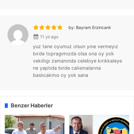
n
Z
a
r
by: Bayram Erzincanlı
a
G
11 yıl ago
a
yuz tane oyumuz olsun yıne vermeyız
l
bırde topragımızda olsa ona oy yok
i
vekıllıgı zamanında celebıye kırıkkaleye
b
ne yaptıda bırde calısmalarına
i
y
baslıcakmıs oy yok sana
e
t
i
n
Benzer Haberler
e
1
0
B
i