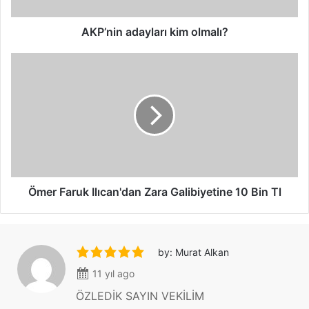
a
d
a
AKP’nin adayları kim olmalı?
y
l
Ö
a
m
r
e
ı
r
k
F
i
a
m
r
o
u
l
k
m
I
Ömer Faruk Ilıcan'dan Zara Galibiyetine 10 Bin Tl
a
l
l
ı
ı
c
?
a
by: Murat Alkan
n
11 yıl ago
'
d
ÖZLEDİK SAYIN VEKİLİM
a