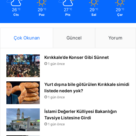
26
29
27
29
29
℃
℃
℃
℃
℃
Cts
Paz
Pts
Sal
Çar
Çok Okunan
Güncel
Yorum
Kırıkkale’de Konser Gibi Sünnet
1 gün önce
Yurt dışına bile götürülen Kırıkkale simidi
listede neden yok?
1 gün önce
İslami Değerler Külliyesi Bakanlığın
Tavsiye Listesine Girdi
1 gün önce