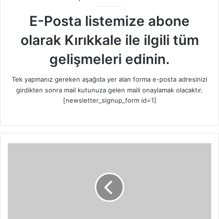
E-Posta listemize abone
olarak Kırıkkale ile ilgili tüm
gelişmeleri edinin.
Tek yapmanız gereken aşağıda yer alan forma e-posta adresinizi
girdikten sonra mail kutunuza gelen maili onaylamak olacaktır.
[newsletter_signup_form id=1]
A
K
P
’
n
i
n