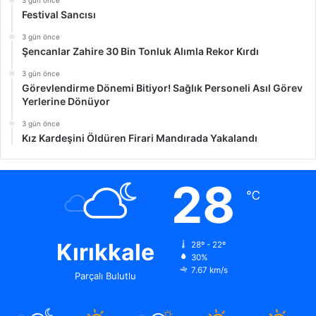
Festival Sancısı
3 gün önce
Şencanlar Zahire 30 Bin Tonluk Alımla Rekor Kırdı
3 gün önce
Görevlendirme Dönemi Bitiyor! Sağlık Personeli Asıl Görev
Yerlerine Dönüyor
3 gün önce
Kız Kardeşini Öldüren Firari Mandırada Yakalandı
28
℃
Kırıkkale
28º - 22º
30%
7.67 km/s
Parçalı Bulutlu