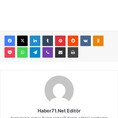
Facebook
X
LinkedIn
Tumblr
Pinterest
Reddit
VKontakte
Odnoklassniki
Pocket
WhatsApp
Telegram
Viber
E-Posta İle Paylaş
Yazdır
Haber71.Net Editör