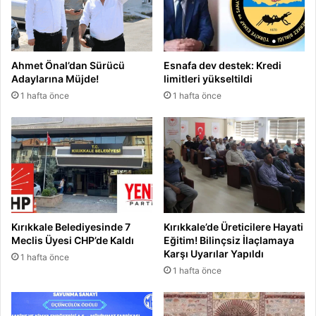
n
T
l
Ahmet Önal’dan Sürücü
Esnafa dev destek: Kredi
Adaylarına Müjde!
limitleri yükseltildi
1 hafta önce
1 hafta önce
Kırıkkale Belediyesinde 7
Kırıkkale’de Üreticilere Hayati
Meclis Üyesi CHP’de Kaldı
Eğitim! Bilinçsiz İlaçlamaya
Karşı Uyarılar Yapıldı
1 hafta önce
1 hafta önce