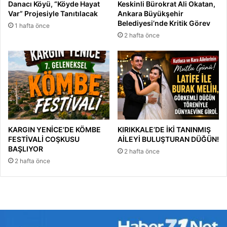
Danacı Köyü, “Köyde Hayat
Keskinli Bürokrat Ali Okatan,
Var” Projesiyle Tanıtılacak
Ankara Büyükşehir
Belediyesi’nde Kritik Görev
1 hafta önce
2 hafta önce
KARGIN YENİCE’DE KÖMBE
KIRIKKALE’DE İKİ TANINMIŞ
FESTİVALİ COŞKUSU
AİLEYİ BULUŞTURAN DÜĞÜN!
BAŞLIYOR
2 hafta önce
2 hafta önce