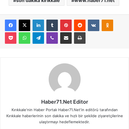
son dakika kırıkkale
www.haber71.net
Facebook
X
LinkedIn
Tumblr
Pinterest
Reddit
VKontakte
Odnoklassniki
Pocket
WhatsApp
Telegram
Viber
E-Posta İle Paylaş
Yazdır
Haber71.Net Editor
Kırıkkale'nin Haber Portalı Haber71.Net'in editörü tarafından
Kırıkkale haberlerinin son dakika ve hızlı bir şekilde ziyaretçilerine
ulaştırmayı hedeflemektedir.