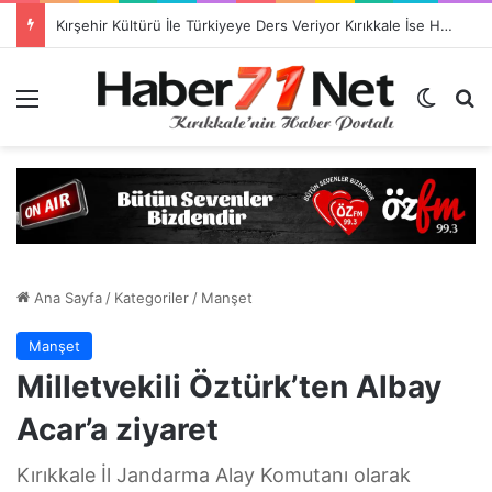
Kırşehir Kültürü İle Türkiyeye Ders Veriyor Kırıkkale İse Hala Seyrediyor !!!
Menü
Dış gö
H
Ana Sayfa
/
Kategoriler
/
Manşet
Manşet
Milletvekili Öztürk’ten Albay
Acar’a ziyaret
Kırıkkale İl Jandarma Alay Komutanı olarak