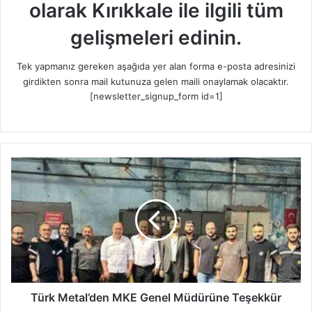
olarak Kırıkkale ile ilgili tüm
gelişmeleri edinin.
Tek yapmanız gereken aşağıda yer alan forma e-posta adresinizi
girdikten sonra mail kutunuza gelen maili onaylamak olacaktır.
[newsletter_signup_form id=1]
T
ü
r
k
M
e
t
a
l
’
Türk Metal’den MKE Genel Müdürüne Teşekkür
d