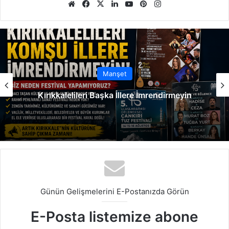
We
Fa
X
Lin
Yo
Pin
Ins
b
ce
ke
uT
ter
tag
sit
bo
dIn
ub
est
ra
esi
ok
e
m
Manşet
Kırıkkalelileri Başka İllere İmrendirmeyin
Günün Gelişmelerini E-Postanızda Görün
E-Posta listemize abone