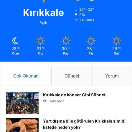
Kırıkkale
30º - 22º
21%
1.41 km/s
Açık
28
31
30
28
29
℃
℃
℃
℃
℃
Cum
Cts
Paz
Pts
Sal
Çok Okunan
Güncel
Yorum
Kırıkkale’de Konser Gibi Sünnet
8 saat önce
Yurt dışına bile götürülen Kırıkkale simidi
listede neden yok?