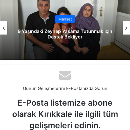
esi
ok
e
m
Manşet
9 Yaşındaki Zeynep Yaşama Tutunmak İçin
Destek Bekliyor
Günün Gelişmelerini E-Postanızda Görün
E-Posta listemize abone
olarak Kırıkkale ile ilgili tüm
gelişmeleri edinin.