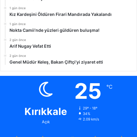
1 gün önce
Kız Kardeşini Öldüren Firari Mandırada Yakalandı
1 gün önce
Nokta Camii’nde yüzleri güldüren buluşma!
2 gün önce
Arif Nugay Vefat Etti
2 gün önce
Genel Müdür Keleş, Bakan Çiftçi’yi ziyaret etti
25
℃
Kırıkkale
29º - 18º
34%
2.09 km/s
Açık