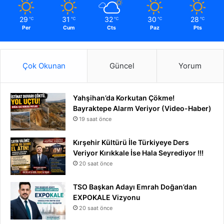
29
31
32
30
28
℃
℃
℃
℃
℃
Per
Cum
Cts
Paz
Pts
Çok Okunan
Güncel
Yorum
Yahşihan’da Korkutan Çökme!
Bayraktepe Alarm Veriyor (Video-Haber)
19 saat önce
Kırşehir Kültürü İle Türkiyeye Ders
Veriyor Kırıkkale İse Hala Seyrediyor !!!
20 saat önce
TSO Başkan Adayı Emrah Doğan’dan
EXPOKALE Vizyonu
20 saat önce