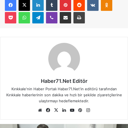
Pocket
WhatsApp
Telegram
Viber
E-Posta İle Paylaş
Yazdır
Haber71.Net Editör
Kırıkkale'nin Haber Portalı Haber71.Net'in editörü tarafından
Kırıkkale haberlerinin son dakika ve hızlı bir şekilde ziyaretçilerine
ulaştırmayı hedeflemektedir.
We
Fa
X
Lin
Yo
Pin
Ins
b
ce
ke
uT
ter
tag
sit
bo
dIn
ub
est
ra