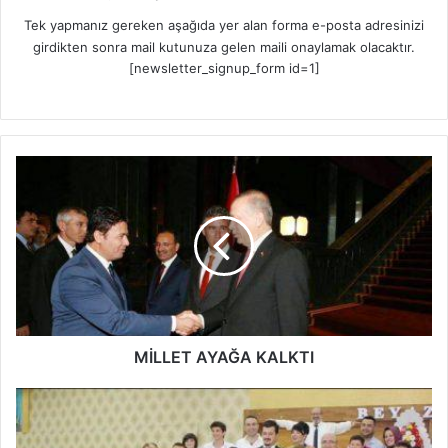
Tek yapmanız gereken aşağıda yer alan forma e-posta adresinizi
girdikten sonra mail kutunuza gelen maili onaylamak olacaktır.
[newsletter_signup_form id=1]
M
İ
L
L
E
T
A
Y
A
Ğ
MİLLET AYAĞA KALKTI
A
K
G
A
Ö
L
Ğ