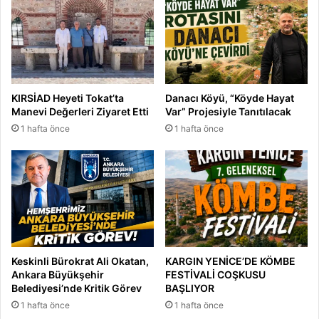
KIRSİAD Heyeti Tokat’ta
Danacı Köyü, “Köyde Hayat
Manevi Değerleri Ziyaret Etti
Var” Projesiyle Tanıtılacak
1 hafta önce
1 hafta önce
Keskinli Bürokrat Ali Okatan,
KARGIN YENİCE’DE KÖMBE
Ankara Büyükşehir
FESTİVALİ COŞKUSU
Belediyesi’nde Kritik Görev
BAŞLIYOR
1 hafta önce
1 hafta önce