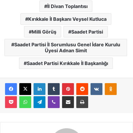
İl Divan Toplantısı
Kırıkkale İl Başkanı Veysel Kutluca
Milli Görüş
Saadet Partisi
Saadet Partisi İl Sorumlusu Genel İdare Kurulu
Üyesi Adnan Simit
Saadet Partisi Kırıkkale İl Başkanlığı
Facebook
X
LinkedIn
Tumblr
Pinterest
Reddit
VKontakte
Odnoklassniki
Pocket
WhatsApp
Telegram
Viber
E-Posta İle Paylaş
Yazdır