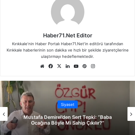
Haber71.Net Editor
Kırıkkale'nin Haber Portalı Haber71.Net'in editörü tarafından
Kırıkkale haberlerinin son dakika ve hızlı bir şekilde ziyaretçilerine
ulaştırmayı hedeflemektedir.
We
Fa
X
Lin
Yo
Pin
Ins
b
ce
ke
uT
ter
tag
sit
bo
dIn
ub
est
ra
esi
ok
e
m
Siyaset
Mustafa Demirel’den Sert Tepki: “Baba
Ocağına Böyle Mi Sahip Çıkılır?”