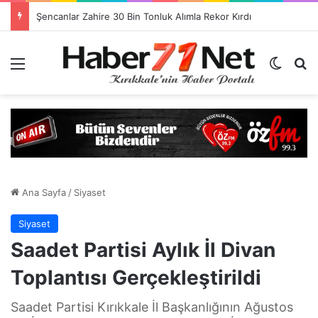
Görevlendirme Dönemi Bitiyor! Sağlık Personeli Asıl Görev Yerlerine Dönüyor
Menü
Dış gö
H
Ana Sayfa
/
Siyaset
Siyaset
Saadet Partisi Aylık İl Divan
Toplantısı Gerçekleştirildi
Saadet Partisi Kırıkkale İl Başkanlığının Ağustos