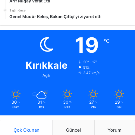
Arif Nugay Vefat Etti
3 gün önce
Genel Müdür Keleş, Bakan Çiftçi’yi ziyaret etti
19
℃
Kırıkkale
30º - 17º
51%
2.47 km/s
Açık
30
31
30
27
29
℃
℃
℃
℃
℃
Cum
Cts
Paz
Pts
Sal
Çok Okunan
Güncel
Yorum