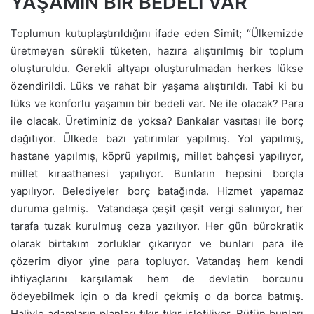
YAŞAMIN BİR BEDELİ VAR
Toplumun kutuplaştırıldığını ifade eden Simit; “Ülkemizde
üretmeyen sürekli tüketen, hazıra alıştırılmış bir toplum
oluşturuldu. Gerekli altyapı oluşturulmadan herkes lükse
özendirildi. Lüks ve rahat bir yaşama alıştırıldı. Tabi ki bu
lüks ve konforlu yaşamın bir bedeli var. Ne ile olacak? Para
ile olacak. Üretiminiz de yoksa? Bankalar vasıtası ile borç
dağıtıyor. Ülkede bazı yatırımlar yapılmış. Yol yapılmış,
hastane yapılmış, köprü yapılmış, millet bahçesi yapılıyor,
millet kıraathanesi yapılıyor. Bunların hepsini borçla
yapılıyor. Belediyeler borç batağında. Hizmet yapamaz
duruma gelmiş. Vatandaşa çeşit çeşit vergi salınıyor, her
tarafa tuzak kurulmuş ceza yazılıyor. Her gün bürokratik
olarak birtakım zorluklar çıkarıyor ve bunları para ile
çözerim diyor yine para topluyor. Vatandaş hem kendi
ihtiyaçlarını karşılamak hem de devletin borcunu
ödeyebilmek için o da kredi çekmiş o da borca batmış.
Haliyle adamların planları tıkır tıkır işletiliyor. Bütün bunları