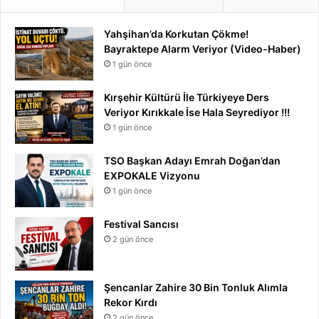
Yahşihan’da Korkutan Çökme!
Bayraktepe Alarm Veriyor (Video-Haber)
1 gün önce
Kırşehir Kültürü İle Türkiyeye Ders
Veriyor Kırıkkale İse Hala Seyrediyor !!!
1 gün önce
TSO Başkan Adayı Emrah Doğan’dan
EXPOKALE Vizyonu
1 gün önce
Festival Sancısı
2 gün önce
Şencanlar Zahire 30 Bin Tonluk Alımla
Rekor Kırdı
2 gün önce