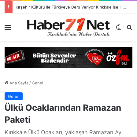
Kırşehir Kültürü İle Türkiyeye Ders Veriyor Kırıkkale İse Hala Seyrediyor !!!
Menü
Dış gö
H
Ana Sayfa
/
Genel
Genel
Ülkü Ocaklarından Ramazan
Paketi
Kırıkkale Ülkü Ocakları, yaklaşan Ramazan Ayı