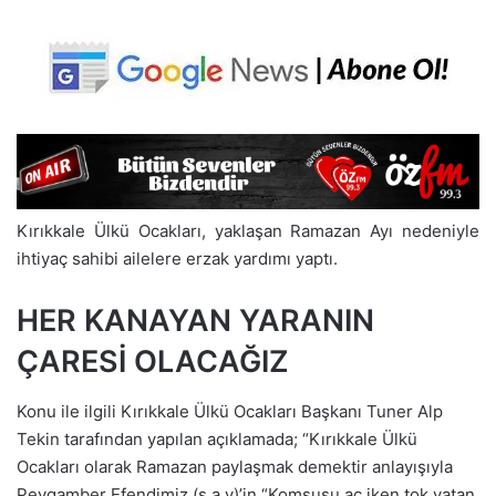
Kırıkkale Ülkü Ocakları, yaklaşan Ramazan Ayı nedeniyle
ihtiyaç sahibi ailelere erzak yardımı yaptı.
HER KANAYAN YARANIN
ÇARESİ OLACAĞIZ
Konu ile ilgili Kırıkkale Ülkü Ocakları Başkanı Tuner Alp
Tekin tarafından yapılan açıklamada; “Kırıkkale Ülkü
Ocakları olarak Ramazan paylaşmak demektir anlayışıyla
Peygamber Efendimiz (s.a.v)’in “Komşusu aç iken tok yatan