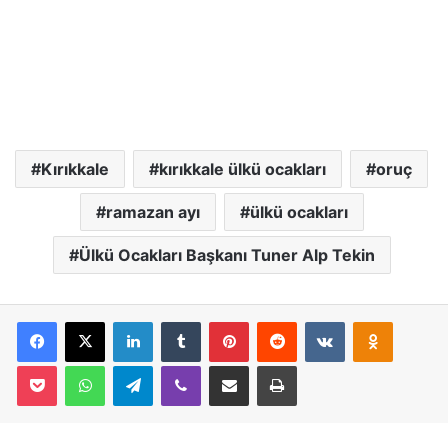
Kırıkkale
kırıkkale ülkü ocakları
oruç
ramazan ayı
ülkü ocakları
Ülkü Ocakları Başkanı Tuner Alp Tekin
Facebook
X
LinkedIn
Tumblr
Pinterest
Reddit
VKontakte
Odnoklassniki
Pocket
WhatsApp
Telegram
Viber
E-Posta İle Paylaş
Yazdır