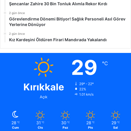
Şencanlar Zahire 30 Bin Tonluk Alımla Rekor Kırdı
2 gün önce
Görevlendirme Dönemi Bitiyor! Sağlık Personeli Asıl Görev
Yerlerine Dönüyor
2 gün önce
Kız Kardeşini Öldüren Firari Mandırada Yakalandı
29
℃
Kırıkkale
29º - 22º
22%
1.01 km/s
Açık
28
31
30
28
29
℃
℃
℃
℃
℃
Cum
Cts
Paz
Pts
Sal