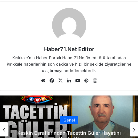
Haber71.Net Editor
Kırıkkale'nin Haber Portalı Haber71.Net'in editörü tarafından
Kırıkkale haberlerinin son dakika ve hızlı bir şekilde ziyaretçilerine
ulaştırmayı hedeflemektedir.
We
Fa
X
Lin
Yo
Pin
Ins
b
ce
ke
uT
ter
tag
sit
bo
dIn
ub
est
ra
esi
ok
e
m
Genel
Keskin Eşraflarından Tacettin Güler Hayatını