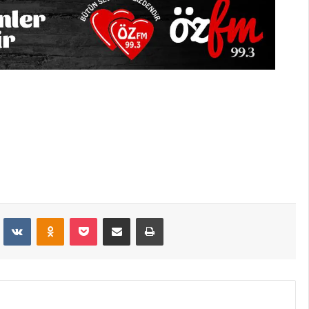
dit
VKontakte
Odnoklassniki
Pocket
E-Posta İle Paylaş
Yazdır