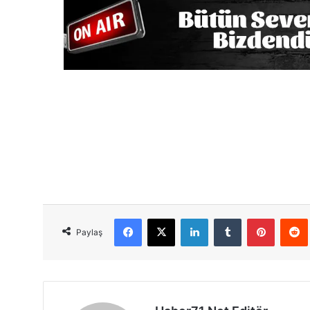
Facebook
X
LinkedIn
Tumblr
Pinterest
Red
Paylaş