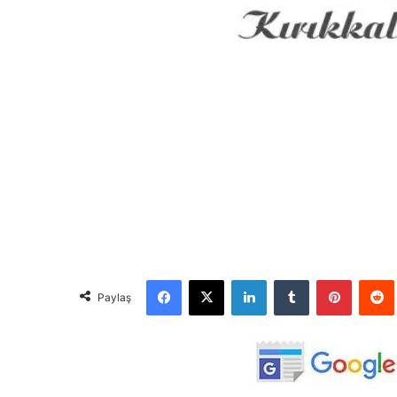
Facebook
X
LinkedIn
Tumblr
Pinterest
Red
Paylaş