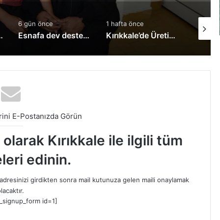
6 gün önce
1 hafta önce
1 hafta 
 Adaylarına Müjde!
Esnafa dev destek: Kredi limitleri yükseltildi
Kırıkkale’de Üreticilere Hayati Eğitim! Bilinçsiz İlaçlamaya Karşı Uyarılar Yapıldı
ini E-Postanızda Görün
larak Kırıkkale ile ilgili tüm
leri edinin.
dresinizi girdikten sonra mail kutunuza gelen maili onaylamak
lacaktır.
_signup_form id=1]