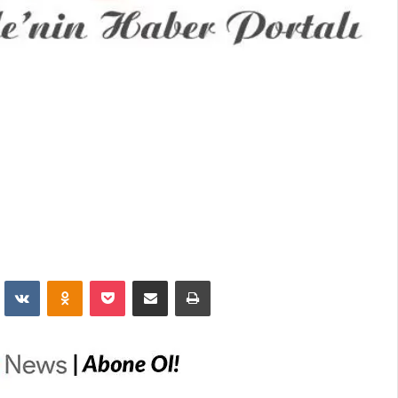
dit
VKontakte
Odnoklassniki
Pocket
E-Posta İle Paylaş
Yazdır