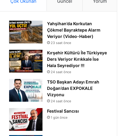
Çok Okunan
Güncel
Yorum
Yahşihan’da Korkutan
Çökme! Bayraktepe Alarm
Veriyor (Video-Haber)
23 saat önce
Kırşehir Kültürü İle Türkiyeye
Ders Veriyor Kırıkkale İse
Hala Seyrediyor !!!
24 saat önce
TSO Başkan Adayı Emrah
Doğan’dan EXPOKALE
Vizyonu
24 saat önce
Festival Sancısı
1 gün önce