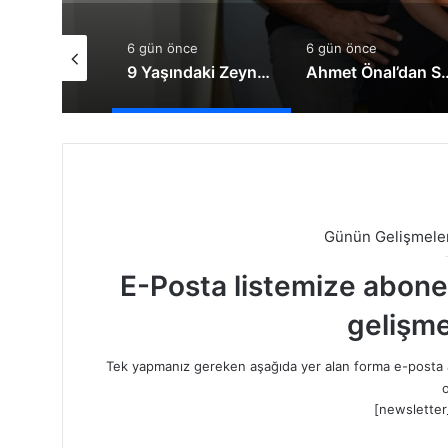
nce
6 gün önce
6 gün önce
Kırıkkalelileri Başka İllere İmrendirmeyin
9 Yaşındaki Zeynep Yaşama Tutunmak İçin Destek Bekliyor
Ahmet Önal’dan Sürücü
Günün Gelişmeler
E-Posta listemize abone o
gelişme
Tek yapmanız gereken aşağıda yer alan forma e-posta a
o
[newsletter