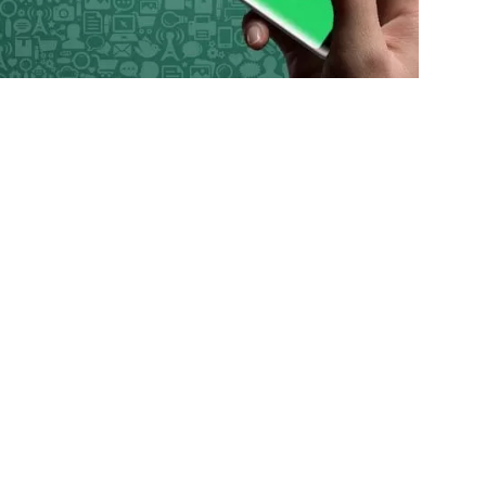
önce
24 saat önce
1 gün önce
MKE’den Türkiye’ye Gurur Veren Başarı! Mühimmat Fabrikası Ödülle Taçlandı
TSO Başkan Adayı Emrah Doğan’dan EXPOKALE Vizyonu
Kız Kardeşini Öldüren Firari Mandırada Yakal