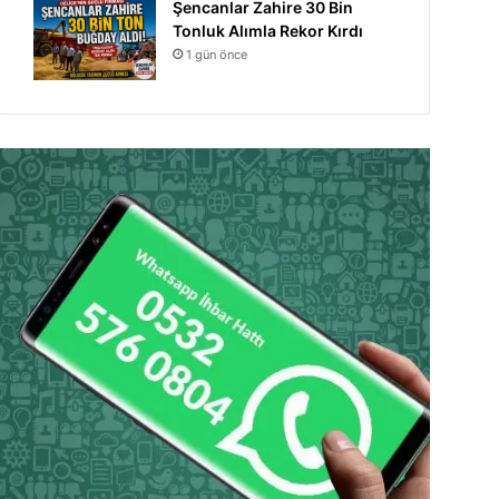
Şencanlar Zahire 30 Bin
Tonluk Alımla Rekor Kırdı
1 gün önce
Manşet
6 gün önce
Ahmet Önal’dan Sürücü 