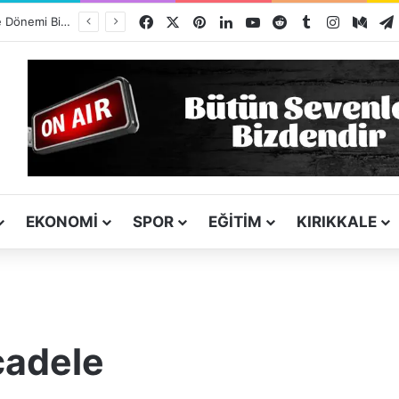
Facebook
X
Pinterest
LinkedIn
YouTube
Reddit
Tumblr
Instagra
Med
Kız Kardeşini Öldüren Firari Mandırada Yakalandı
EKONOMI
SPOR
EĞITIM
KIRIKKALE
cadele