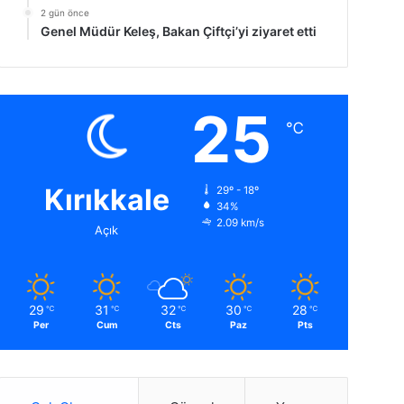
2 gün önce
Genel Müdür Keleş, Bakan Çiftçi’yi ziyaret etti
25
℃
Kırıkkale
29º - 18º
34%
2.09 km/s
Açık
29
31
32
30
28
℃
℃
℃
℃
℃
Per
Cum
Cts
Paz
Pts