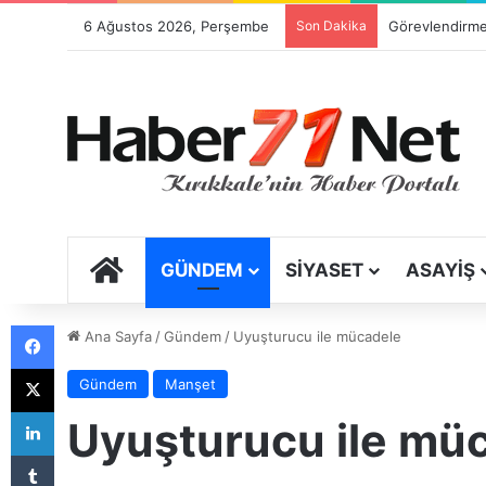
6 Ağustos 2026, Perşembe
Son Dakika
ANA SAYFA
GÜNDEM
SIYASET
ASAYIŞ
Facebook
Ana Sayfa
/
Gündem
/
Uyuşturucu ile mücadele
X
Gündem
Manşet
LinkedIn
Uyuşturucu ile mü
Tumblr