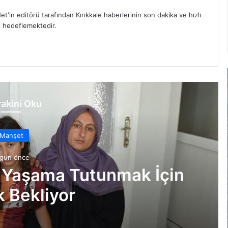
et'in editörü tarafından Kırıkkale haberlerinin son dakika ve hızlı
yı hedeflemektedir.
akini Oku
Manşet
 gün önce
 Yaşama Tutunmak İçin
 Bekliyor