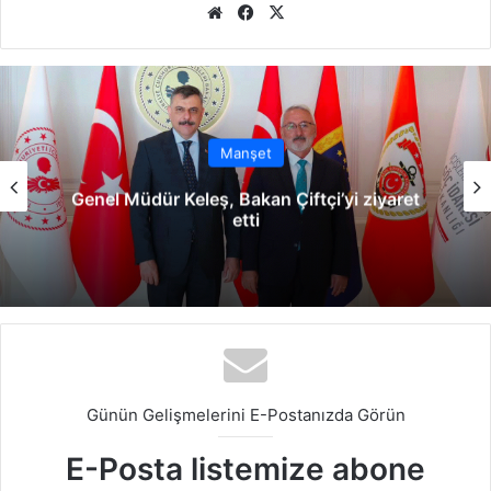
We
Fa
X
b
ce
sit
bo
esi
ok
Manşet
Genel Müdür Keleş, Bakan Çiftçi’yi ziyaret
etti
Günün Gelişmelerini E-Postanızda Görün
E-Posta listemize abone