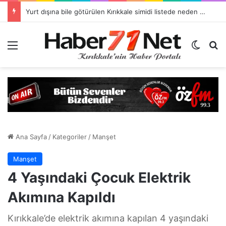
İslami Değerler Külliyesi Bakanlığın Tavsiye Listesine Girdi
Menü
Dış gö
H
Ana Sayfa
/
Kategoriler
/
Manşet
Manşet
4 Yaşındaki Çocuk Elektrik
Akımına Kapıldı
Kırıkkale’de elektrik akımına kapılan 4 yaşındaki