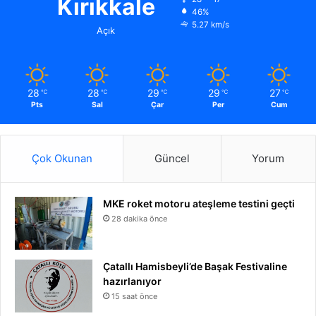
Kırıkkale
46%
5.27 km/s
Açık
28
28
29
29
27
℃
℃
℃
℃
℃
Pts
Sal
Çar
Per
Cum
Çok Okunan
Güncel
Yorum
MKE roket motoru ateşleme testini geçti
28 dakika önce
Çatallı Hamisbeyli’de Başak Festivaline
hazırlanıyor
15 saat önce