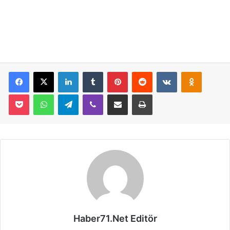
Facebook
X
LinkedIn
Tumblr
Pinterest
Reddit
VKontakte
Odnoklassniki
Pocket
WhatsApp
Telegram
Viber
E-Posta İle Paylaş
Yazdır
Haber71.Net Editör