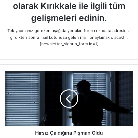
olarak Kırıkkale ile ilgili tüm
gelişmeleri edinin.
Tek yapmanız gereken aşağıda yer alan forma e-posta adresinizi
girdikten sonra mail kutunuza gelen maili onaylamak olacaktır.
[newsletter_signup_form id=1]
H
ı
r
s
ı
z
Ç
a
l
d
Hırsız Çaldığına Pişman Oldu