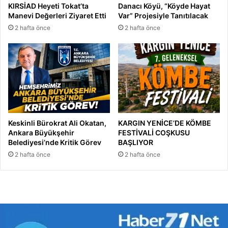
KIRSİAD Heyeti Tokat’ta
Danacı Köyü, “Köyde Hayat
Manevi Değerleri Ziyaret Etti
Var” Projesiyle Tanıtılacak
2 hafta önce
2 hafta önce
Keskinli Bürokrat Ali Okatan,
KARGIN YENİCE’DE KÖMBE
Ankara Büyükşehir
FESTİVALİ COŞKUSU
Belediyesi’nde Kritik Görev
BAŞLIYOR
2 hafta önce
2 hafta önce