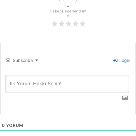
y
o
Haber Değerlendirm
n
e
a
s
ı
h
e
y
e
Subscribe
Login
c
a
n
ı
0
YORUM