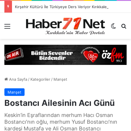
Kırşehir Kültürü İle Türkiyeye Ders Veriyor Kırıkkale İse Hala Seyrediyor !!!
Menü
Dış gö
H
Ana Sayfa
/
Kategoriler
/
Manşet
Manşet
Bostancı Ailesinin Acı Günü
Keskin’in Eşraflarından merhum Hacı Osman
Bostancı'nın oğlu, merhum Yusuf Bostancı'nın
kardeşi Mustafa ve Ali Osman Bostancı