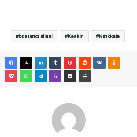
bostancı ailesi
Keskin
Kırıkkale
Facebook
X
LinkedIn
Tumblr
Pinterest
Reddit
VKontakte
Odnoklassniki
Pocket
WhatsApp
Telegram
Viber
E-Posta İle Paylaş
Yazdır