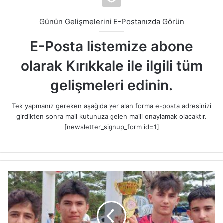
Günün Gelişmelerini E-Postanızda Görün
E-Posta listemize abone
olarak Kırıkkale ile ilgili tüm
gelişmeleri edinin.
Tek yapmanız gereken aşağıda yer alan forma e-posta adresinizi
girdikten sonra mail kutunuza gelen maili onaylamak olacaktır.
[newsletter_signup_form id=1]
K
ı
r
ı
k