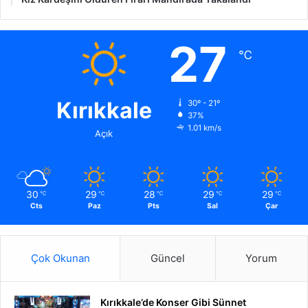
27
℃
Kırıkkale
30º - 21º
37%
1.01 km/s
Açık
30
29
28
29
29
℃
℃
℃
℃
℃
Cts
Paz
Pts
Sal
Çar
Çok Okunan
Güncel
Yorum
Kırıkkale’de Konser Gibi Sünnet