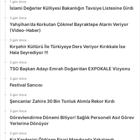
1 gün önce
İslami Değerler Külliyesi Bakanlığın Tavsiye Listesine Girdi
3 gün önce
Yahşihan’da Korkutan Çökme! Bayraktepe Alarm Veriyor
(Video-Haber)
3 gün önce
Kırşehir Kültürü İle Türkiyeye Ders Veriyor Kırıkkale İse
Hala Seyrediyor !!!
3 gün önce
TSO Başkan Adayı Emrah Doğan’dan EXPOKALE Vizyonu
3 gün önce
Festival Sancısı
3 gün önce
Şencanlar Zahire 30 Bin Tonluk Alımla Rekor Kırdı
3 gün önce
Görevlendirme Dönemi Bitiyor! Sağlık Personeli Asıl Görev
Yerlerine Dönüyor
3 gün önce
Kız Kardeşini Öldüren Firari Mandırada Yakalandı