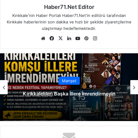
Haber71.Net Editor
Kırıkkale'nin Haber Portalı Haber71.Net'in editörü tarafından
Kırıkkale haberlerinin son dakika ve hızlı bir şekilde ziyaretçilerine
ulaştırmayı hedeflemektedir.
We
Fa
X
Lin
Yo
Pin
Ins
b
ce
ke
uT
ter
tag
sit
bo
dIn
ub
est
ra
esi
ok
e
m
Manşet
Kırıkkalelileri Başka İllere İmrendirmeyin