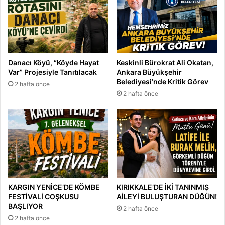
Danacı Köyü, “Köyde Hayat
Keskinli Bürokrat Ali Okatan,
Var” Projesiyle Tanıtılacak
Ankara Büyükşehir
Belediyesi’nde Kritik Görev
2 hafta önce
2 hafta önce
KARGIN YENİCE’DE KÖMBE
KIRIKKALE’DE İKİ TANINMIŞ
FESTİVALİ COŞKUSU
AİLEYİ BULUŞTURAN DÜĞÜN!
BAŞLIYOR
2 hafta önce
2 hafta önce