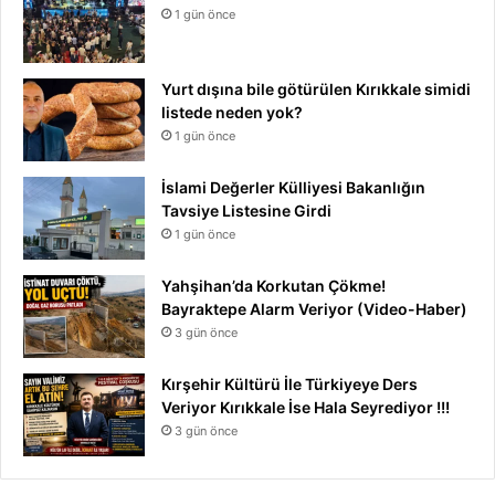
1 gün önce
Yurt dışına bile götürülen Kırıkkale simidi
listede neden yok?
1 gün önce
İslami Değerler Külliyesi Bakanlığın
Tavsiye Listesine Girdi
1 gün önce
Yahşihan’da Korkutan Çökme!
Bayraktepe Alarm Veriyor (Video-Haber)
3 gün önce
Kırşehir Kültürü İle Türkiyeye Ders
Veriyor Kırıkkale İse Hala Seyrediyor !!!
3 gün önce