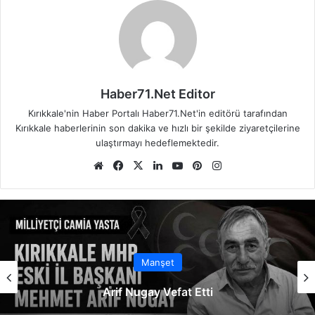
Haber71.Net Editor
Kırıkkale'nin Haber Portalı Haber71.Net'in editörü tarafından
Kırıkkale haberlerinin son dakika ve hızlı bir şekilde ziyaretçilerine
ulaştırmayı hedeflemektedir.
We
Fa
X
Lin
Yo
Pin
Ins
b
ce
ke
uT
ter
tag
sit
bo
dIn
ub
est
ra
esi
ok
e
m
Manşet
Arif Nugay Vefat Etti