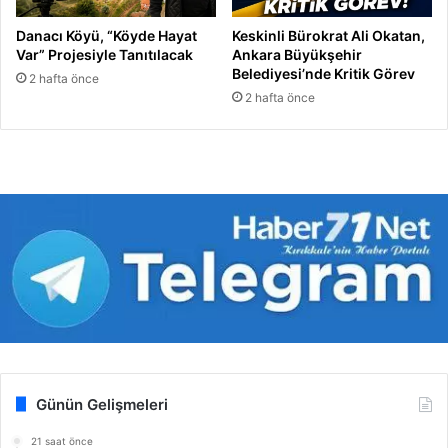
Danacı Köyü, “Köyde Hayat
Keskinli Bürokrat Ali Okatan,
Var” Projesiyle Tanıtılacak
Ankara Büyükşehir
Belediyesi’nde Kritik Görev
2 hafta önce
2 hafta önce
Günün Gelişmeleri
21 saat önce