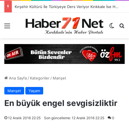
TSO Başkan Adayı Emrah Doğan’dan EXPOKALE Vizyonu
Menü
Dış gö
H
Ana Sayfa
/
Kategoriler
/
Manşet
Manşet
Yaşam
En büyük engel sevgisizliktir
12 Aralık 2016 22:25
Son güncelleme: 12 Aralık 2016 22:25
0