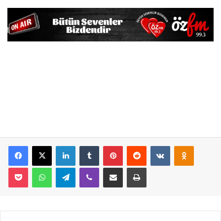
Facebook
X
LinkedIn
Tumblr
Pinterest
Reddit
VKontakte
Odnoklassniki
Pocket
WhatsApp
Telegram
Viber
E-Posta İle Paylaş
Yazdır