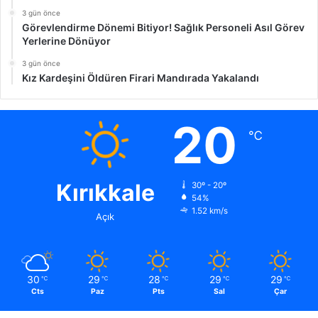
3 gün önce
Görevlendirme Dönemi Bitiyor! Sağlık Personeli Asıl Görev
Yerlerine Dönüyor
3 gün önce
Kız Kardeşini Öldüren Firari Mandırada Yakalandı
20
℃
Kırıkkale
30º - 20º
54%
1.52 km/s
Açık
30
29
28
29
29
℃
℃
℃
℃
℃
Cts
Paz
Pts
Sal
Çar