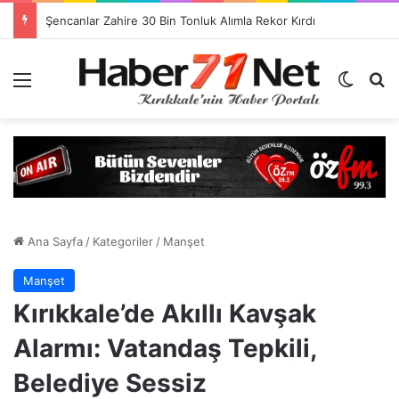
Görevlendirme Dönemi Bitiyor! Sağlık Personeli Asıl Görev Yerlerine Dönüyor
Menü
Dış gö
H
Ana Sayfa
/
Kategoriler
/
Manşet
Manşet
Kırıkkale’de Akıllı Kavşak
Alarmı: Vatandaş Tepkili,
Belediye Sessiz