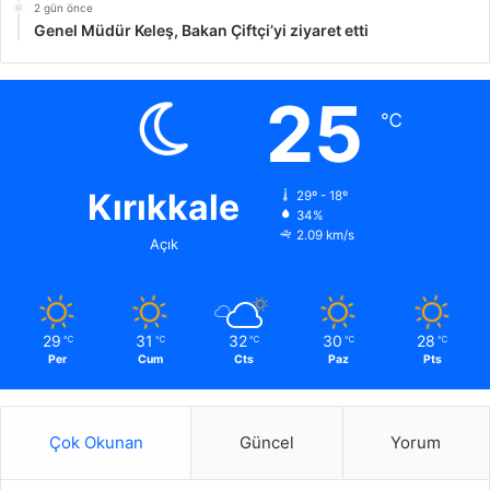
2 gün önce
Genel Müdür Keleş, Bakan Çiftçi’yi ziyaret etti
25
℃
Kırıkkale
29º - 18º
34%
2.09 km/s
Açık
29
31
32
30
28
℃
℃
℃
℃
℃
Per
Cum
Cts
Paz
Pts
Çok Okunan
Güncel
Yorum