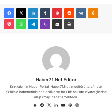
Facebook
X
LinkedIn
Tumblr
Pinterest
Reddit
VKontakte
Odnoklassniki
Pocket
WhatsApp
Telegram
Viber
E-Posta İle Paylaş
Yazdır
Haber71.Net Editor
Kırıkkale'nin Haber Portalı Haber71.Net'in editörü tarafından
Kırıkkale haberlerinin son dakika ve hızlı bir şekilde ziyaretçilerine
ulaştırmayı hedeflemektedir.
We
Fa
X
Lin
Yo
Pin
Ins
b
ce
ke
uT
ter
tag