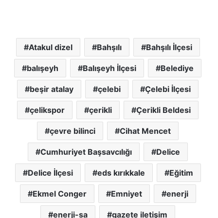
Atakul dizel
Bahşılı
Bahşılı İlçesi
balışeyh
Balışeyh İlçesi
Belediye
beşir atalay
çelebi
Çelebi İlçesi
çelikspor
çerikli
Çerikli Beldesi
çevre bilinci
Cihat Mencet
Cumhuriyet Başsavcılığı
Delice
Delice İlçesi
eds kırıkkale
Eğitim
Ekmel Conger
Emniyet
enerji
enerji-sa
gazete iletişim