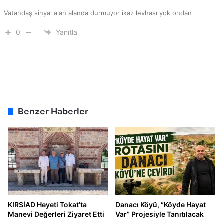
z
a
Vatandaş sinyal alan alanda durmuyor ikaz levhası yok ondan
i
s
y
ı
0
Yanıtla
e
n
z
d
i
a
y
N
a
e
r
V
e
a
Benzer Haberler
t
r
i
?
”
KIRSİAD Heyeti Tokat’ta
Danacı Köyü, “Köyde Hayat
Manevi Değerleri Ziyaret Etti
Var” Projesiyle Tanıtılacak