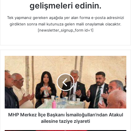
gelişmeleri edinin.
Tek yapmanız gereken aşağıda yer alan forma e-posta adresinizi
girdikten sonra mail kutunuza gelen maili onaylamak olacaktır.
[newsletter_signup_form id=1]
M
H
P
M
e
r
k
e
z
İ
MHP Merkez İlçe Başkanı İsmailoğulları’ndan Atakul
l
ailesine taziye ziyareti
ç