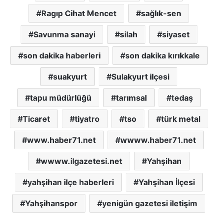
Ragıp Cihat Mencet
sağlık-sen
Savunma sanayi
silah
siyaset
son dakika haberleri
son dakika kırıkkale
suakyurt
Sulakyurt ilçesi
tapu müdürlüğü
tarımsal
tedaş
Ticaret
tiyatro
tso
türk metal
www.haber71.net
wwww.haber71.net
wwww.ilgazetesi.net
Yahşihan
yahşihan ilçe haberleri
Yahşihan İlçesi
Yahşihanspor
yenigün gazetesi iletişim