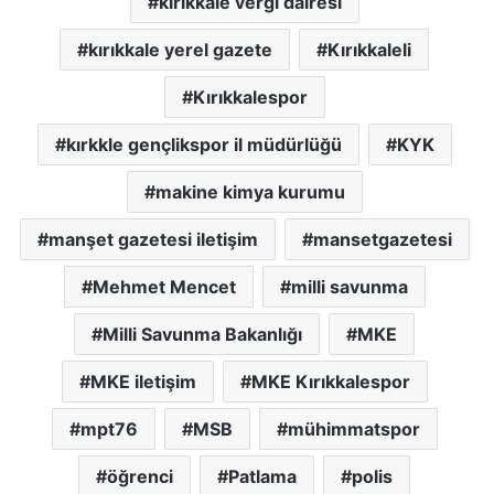
kırıkkale vergi dairesi
kırıkkale yerel gazete
Kırıkkaleli
Kırıkkalespor
kırkkle gençlikspor il müdürlüğü
KYK
makine kimya kurumu
manşet gazetesi iletişim
mansetgazetesi
Mehmet Mencet
milli savunma
Milli Savunma Bakanlığı
MKE
MKE iletişim
MKE Kırıkkalespor
mpt76
MSB
mühimmatspor
öğrenci
Patlama
polis