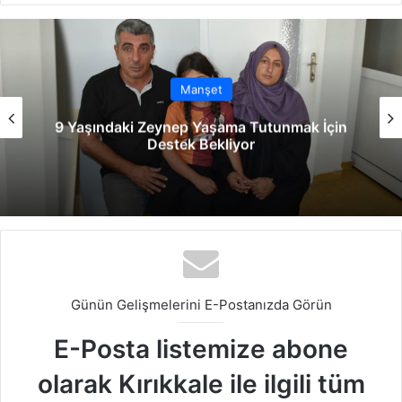
sit
bo
dIn
ub
est
ra
esi
ok
e
m
Manşet
Ahmet Önal’dan Sürücü Adaylarına Müjde!
Günün Gelişmelerini E-Postanızda Görün
E-Posta listemize abone
olarak Kırıkkale ile ilgili tüm