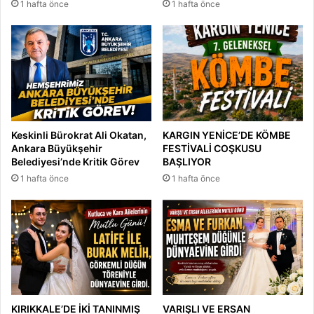
1 hafta önce
1 hafta önce
Keskinli Bürokrat Ali Okatan,
KARGIN YENİCE’DE KÖMBE
Ankara Büyükşehir
FESTİVALİ COŞKUSU
Belediyesi’nde Kritik Görev
BAŞLIYOR
1 hafta önce
1 hafta önce
KIRIKKALE’DE İKİ TANINMIŞ
VARIŞLI VE ERSAN