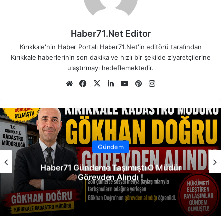
Haber71.Net Editor
Kırıkkale'nin Haber Portalı Haber71.Net'in editörü tarafından
Kırıkkale haberlerinin son dakika ve hızlı bir şekilde ziyaretçilerine
ulaştırmayı hedeflemektedir.
We
Fa
X
Lin
Yo
Pin
Ins
b
ce
ke
uT
ter
tag
sit
bo
dIn
ub
est
ra
esi
ok
e
m
Gündem
Haber71 Gündeme Taşımıştı O Müdür
Görevden Alındı !