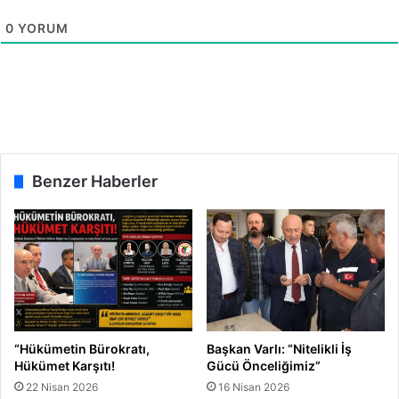
r
0
YORUM
t
t
i
Benzer Haberler
“Hükümetin Bürokratı,
Başkan Varlı: “Nitelikli İş
Hükümet Karşıtı!
Gücü Önceliğimiz”
22 Nisan 2026
16 Nisan 2026