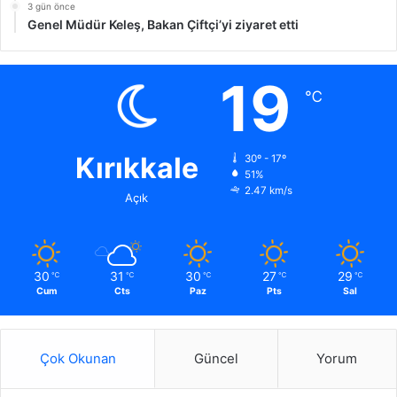
3 gün önce
Genel Müdür Keleş, Bakan Çiftçi’yi ziyaret etti
19
℃
Kırıkkale
30º - 17º
51%
2.47 km/s
Açık
30
31
30
27
29
℃
℃
℃
℃
℃
Cum
Cts
Paz
Pts
Sal
Çok Okunan
Güncel
Yorum