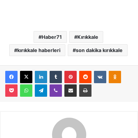
Haber71
Kırıkkale
kırıkkale haberleri
son dakika kırıkkale
Facebook
X
LinkedIn
Tumblr
Pinterest
Reddit
VKontakte
Odnoklassniki
Pocket
WhatsApp
Telegram
Viber
E-Posta İle Paylaş
Yazdır