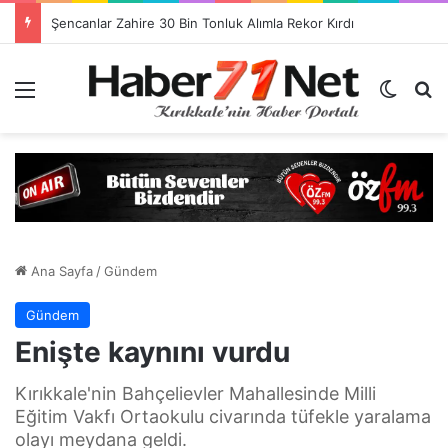
Görevlendirme Dönemi Bitiyor! Sağlık Personeli Asıl Görev Yerlerine Dönüyor
Menü
Dış gö
H
Ana Sayfa
/
Gündem
Gündem
Enişte kaynını vurdu
Kırıkkale'nin Bahçelievler Mahallesinde Milli
Eğitim Vakfı Ortaokulu civarında tüfekle yaralama
olayı meydana geldi.