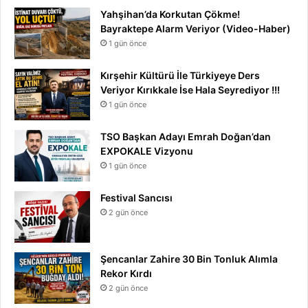
Yahşihan’da Korkutan Çökme!
Bayraktepe Alarm Veriyor (Video-Haber)
1 gün önce
Kırşehir Kültürü İle Türkiyeye Ders
Veriyor Kırıkkale İse Hala Seyrediyor !!!
1 gün önce
TSO Başkan Adayı Emrah Doğan’dan
EXPOKALE Vizyonu
1 gün önce
Festival Sancısı
2 gün önce
Şencanlar Zahire 30 Bin Tonluk Alımla
Rekor Kırdı
2 gün önce