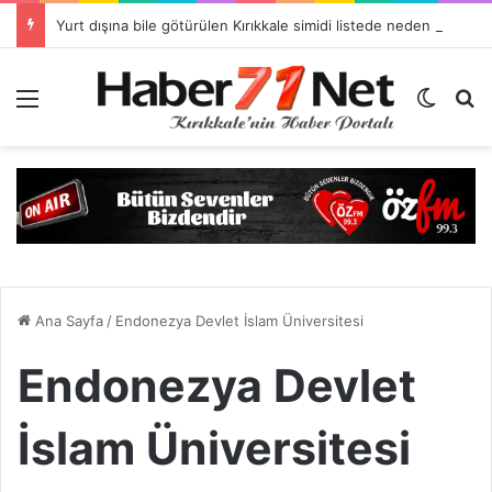
Yurt dışına bile götürülen Kırıkkale simidi listede neden yok?
Menü
Dış gö
H
Ana Sayfa
/
Endonezya Devlet İslam Üniversitesi
Endonezya Devlet
İslam Üniversitesi