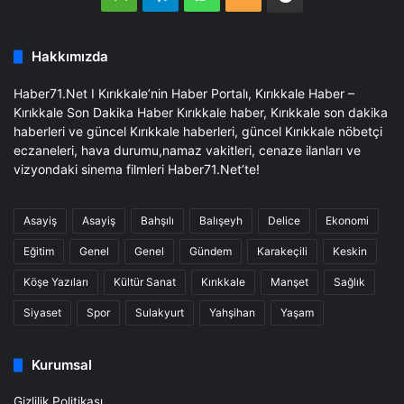
Business
Hakkımızda
Haber71.Net I Kırıkkale’nin Haber Portalı, Kırıkkale Haber –
Kırıkkale Son Dakika Haber Kırıkkale haber, Kırıkkale son dakika
haberleri ve güncel Kırıkkale haberleri, güncel Kırıkkale nöbetçi
eczaneleri, hava durumu,namaz vakitleri, cenaze ilanları ve
vizyondaki sinema filmleri Haber71.Net’te!
Asayiş
Asayiş
Bahşılı
Balışeyh
Delice
Ekonomi
Eğitim
Genel
Genel
Gündem
Karakeçili
Keskin
Köşe Yazıları
Kültür Sanat
Kırıkkale
Manşet
Sağlık
Siyaset
Spor
Sulakyurt
Yahşihan
Yaşam
Kurumsal
Gizlilik Politikası