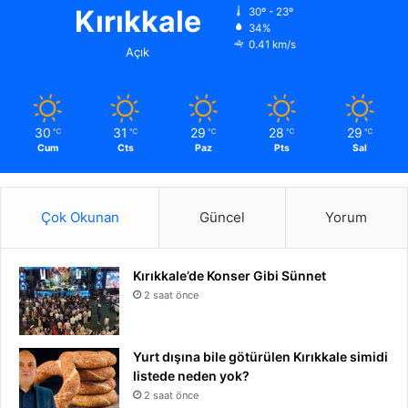
Kırıkkale
30º - 23º
34%
0.41 km/s
Açık
30
31
29
28
29
℃
℃
℃
℃
℃
Cum
Cts
Paz
Pts
Sal
Çok Okunan
Güncel
Yorum
Kırıkkale’de Konser Gibi Sünnet
2 saat önce
Yurt dışına bile götürülen Kırıkkale simidi
listede neden yok?
2 saat önce