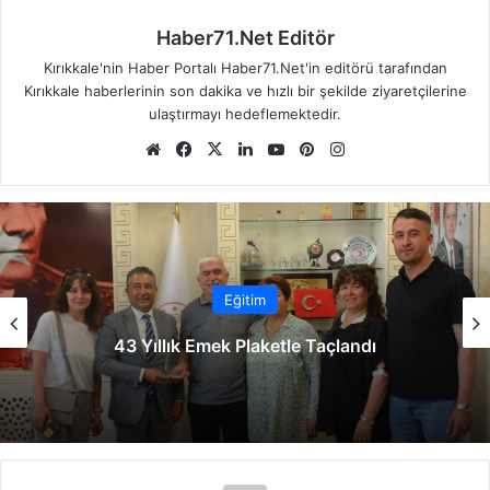
Haber71.Net Editör
Kırıkkale'nin Haber Portalı Haber71.Net'in editörü tarafından
Kırıkkale haberlerinin son dakika ve hızlı bir şekilde ziyaretçilerine
ulaştırmayı hedeflemektedir.
We
Fa
X
Lin
Yo
Pin
Ins
b
ce
ke
uT
ter
tag
sit
bo
dIn
ub
est
ra
esi
ok
e
m
Eğitim
43 Yıllık Emek Plaketle Taçlandı
De