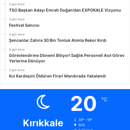
2 gün önce
TSO Başkan Adayı Emrah Doğan’dan EXPOKALE Vizyonu
3 gün önce
Festival Sancısı
3 gün önce
Şencanlar Zahire 30 Bin Tonluk Alımla Rekor Kırdı
3 gün önce
Görevlendirme Dönemi Bitiyor! Sağlık Personeli Asıl Görev
Yerlerine Dönüyor
3 gün önce
Kız Kardeşini Öldüren Firari Mandırada Yakalandı
20
℃
Kırıkkale
30º - 19º
50%