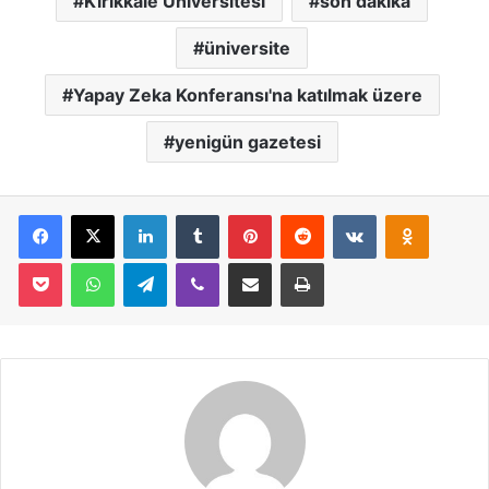
Kırıkkale Üniversitesi
son dakika
üniversite
Yapay Zeka Konferansı'na katılmak üzere
yenigün gazetesi
Facebook
X
LinkedIn
Tumblr
Pinterest
Reddit
VKontakte
Odnoklassniki
Pocket
WhatsApp
Telegram
Viber
E-Posta İle Paylaş
Yazdır