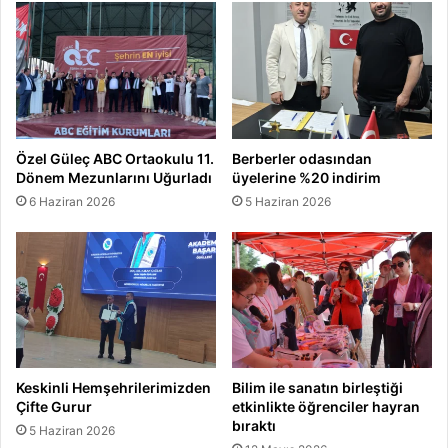
e
e
r
r
c
i
l
d
i
Özel Güleç ABC Ortaokulu 11.
Berberler odasından
t
Dönem Mezunlarını Uğurladı
üyelerine %20 indirim
e
6 Haziran 2026
5 Haziran 2026
h
d
i
t
e
d
i
y
o
Keskinli Hemşehrilerimizden
Bilim ile sanatın birleştiği
r
Çifte Gurur
etkinlikte öğrenciler hayran
!
bıraktı
5 Haziran 2026