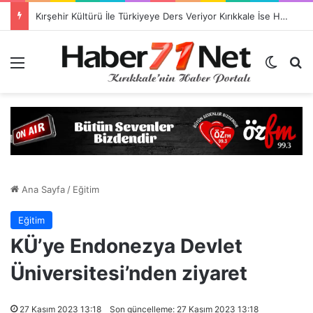
TSO Başkan Adayı Emrah Doğan’dan EXPOKALE Vizyonu
Menü
Dış gö
H
Ana Sayfa
/
Eğitim
Eğitim
KÜ’ye Endonezya Devlet
Üniversitesi’nden ziyaret
27 Kasım 2023 13:18
Son güncelleme: 27 Kasım 2023 13:18