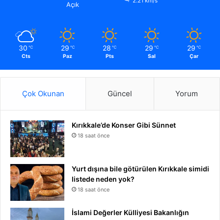
2.21 km/s
Açık
30
29
28
29
29
℃
℃
℃
℃
℃
Cts
Paz
Pts
Sal
Çar
Çok Okunan
Güncel
Yorum
Kırıkkale’de Konser Gibi Sünnet
18 saat önce
Yurt dışına bile götürülen Kırıkkale simidi
listede neden yok?
18 saat önce
İslami Değerler Külliyesi Bakanlığın