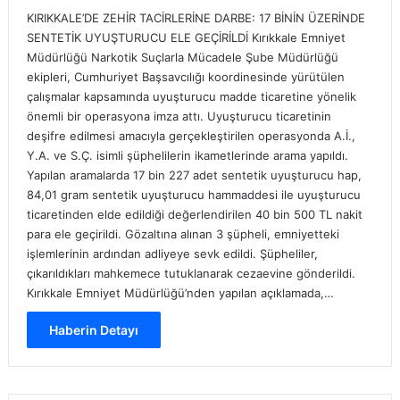
KIRIKKALE’DE ZEHİR TACİRLERİNE DARBE: 17 BİNİN ÜZERİNDE
SENTETİK UYUŞTURUCU ELE GEÇİRİLDİ Kırıkkale Emniyet
Müdürlüğü Narkotik Suçlarla Mücadele Şube Müdürlüğü
ekipleri, Cumhuriyet Başsavcılığı koordinesinde yürütülen
çalışmalar kapsamında uyuşturucu madde ticaretine yönelik
önemli bir operasyona imza attı. Uyuşturucu ticaretinin
deşifre edilmesi amacıyla gerçekleştirilen operasyonda A.İ.,
Y.A. ve S.Ç. isimli şüphelilerin ikametlerinde arama yapıldı.
Yapılan aramalarda 17 bin 227 adet sentetik uyuşturucu hap,
84,01 gram sentetik uyuşturucu hammaddesi ile uyuşturucu
ticaretinden elde edildiği değerlendirilen 40 bin 500 TL nakit
para ele geçirildi. Gözaltına alınan 3 şüpheli, emniyetteki
işlemlerinin ardından adliyeye sevk edildi. Şüpheliler,
çıkarıldıkları mahkemece tutuklanarak cezaevine gönderildi.
Kırıkkale Emniyet Müdürlüğü’nden yapılan açıklamada,…
Haberin Detayı