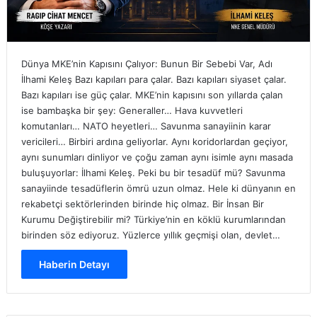
Dünya MKE’nin Kapısını Çalıyor: Bunun Bir Sebebi Var, Adı
İlhami Keleş Bazı kapıları para çalar. Bazı kapıları siyaset çalar.
Bazı kapıları ise güç çalar. MKE’nin kapısını son yıllarda çalan
ise bambaşka bir şey: Generaller… Hava kuvvetleri
komutanları… NATO heyetleri… Savunma sanayiinin karar
vericileri… Birbiri ardına geliyorlar. Aynı koridorlardan geçiyor,
aynı sunumları dinliyor ve çoğu zaman aynı isimle aynı masada
buluşuyorlar: İlhami Keleş. Peki bu bir tesadüf mü? Savunma
sanayiinde tesadüflerin ömrü uzun olmaz. Hele ki dünyanın en
rekabetçi sektörlerinden birinde hiç olmaz. Bir İnsan Bir
Kurumu Değiştirebilir mi? Türkiye’nin en köklü kurumlarından
birinden söz ediyoruz. Yüzlerce yıllık geçmişi olan, devlet…
Haberin Detayı