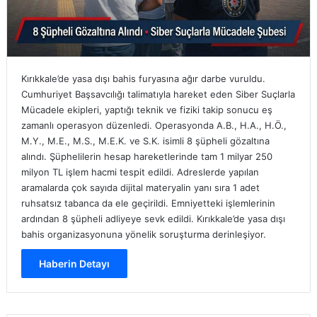
Kırıkkale’de yasa dışı bahis furyasına ağır darbe vuruldu.
Cumhuriyet Başsavcılığı talimatıyla hareket eden Siber Suçlarla
Mücadele ekipleri, yaptığı teknik ve fiziki takip sonucu eş
zamanlı operasyon düzenledi. Operasyonda A.B., H.A., H.Ö.,
M.Y., M.E., M.S., M.E.K. ve S.K. isimli 8 şüpheli gözaltına
alındı. Şüphelilerin hesap hareketlerinde tam 1 milyar 250
milyon TL işlem hacmi tespit edildi. Adreslerde yapılan
aramalarda çok sayıda dijital materyalin yanı sıra 1 adet
ruhsatsız tabanca da ele geçirildi. Emniyetteki işlemlerinin
ardından 8 şüpheli adliyeye sevk edildi. Kırıkkale’de yasa dışı
bahis organizasyonuna yönelik soruşturma derinleşiyor.
Haberin Detayı