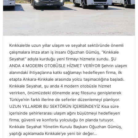
Kırıkkale’de uzun yıllar ulaşım ve seyahat sektöründe önemli
çalışmalara imza atan iş insanı Oğuzhan Gümüş, “Kırıkkale
Seyahat” adıyla kurduğu yeni firmayı hizmete sundu. ŞU
ANDA 4 MODERN OTOBÜSLE HİZMET VERİYOR Şehrin ulaşım
alanındaki ihtiyaçlarına katkı sağlamayı hedefleyen firma, ilk
etapta Ankara-Kırıkkale arasında yolcu taşımacılığına başladı.
Kırıkkale Seyahat, şu anda 4 modern otobüsle hizmet
verirken, önümüzdeki dönemde araç filosunu genişleterek
Türkiye’nin farklı illerine de seferler düzenlemeyi planlıyor.
UZUN YILLARDIR BU SEKTÖRÜN İÇERİSİNDEYİZ Kısa süre
içerisinde şehirlerarası ulaşım ağını büyütmeyi hedefleyen
firma, güvenli ve konforlu yolculuğu ön planda tutuyor.
Kırıkkale Seyahat Yönetim Kurulu Başkanı Oğuzhan Gümüş,
yaptığı açıklamada Kırıkkale’ye yeni bir değer…