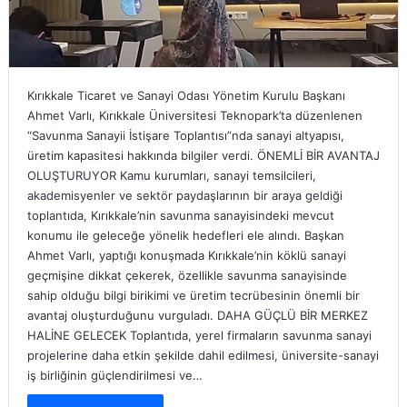
Kırıkkale Ticaret ve Sanayi Odası Yönetim Kurulu Başkanı
Ahmet Varlı, Kırıkkale Üniversitesi Teknopark’ta düzenlenen
“Savunma Sanayii İstişare Toplantısı”nda sanayi altyapısı,
üretim kapasitesi hakkında bilgiler verdi. ÖNEMLİ BİR AVANTAJ
OLUŞTURUYOR Kamu kurumları, sanayi temsilcileri,
akademisyenler ve sektör paydaşlarının bir araya geldiği
toplantıda, Kırıkkale’nin savunma sanayisindeki mevcut
konumu ile geleceğe yönelik hedefleri ele alındı. Başkan
Ahmet Varlı, yaptığı konuşmada Kırıkkale’nin köklü sanayi
geçmişine dikkat çekerek, özellikle savunma sanayisinde
sahip olduğu bilgi birikimi ve üretim tecrübesinin önemli bir
avantaj oluşturduğunu vurguladı. DAHA GÜÇLÜ BİR MERKEZ
HALİNE GELECEK Toplantıda, yerel firmaların savunma sanayi
projelerine daha etkin şekilde dahil edilmesi, üniversite-sanayi
iş birliğinin güçlendirilmesi ve…