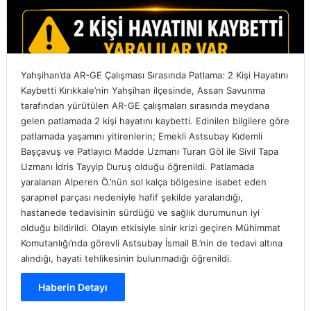
Yahşihan’da AR-GE Çalışması Sırasında Patlama: 2 Kişi Hayatını
Kaybetti Kırıkkale’nin Yahşihan ilçesinde, Assan Savunma
tarafından yürütülen AR-GE çalışmaları sırasında meydana
gelen patlamada 2 kişi hayatını kaybetti. Edinilen bilgilere göre
patlamada yaşamını yitirenlerin; Emekli Astsubay Kıdemli
Başçavuş ve Patlayıcı Madde Uzmanı Turan Göl ile Sivil Tapa
Uzmanı İdris Tayyip Duruş olduğu öğrenildi. Patlamada
yaralanan Alperen Ö.’nün sol kalça bölgesine isabet eden
şarapnel parçası nedeniyle hafif şekilde yaralandığı,
hastanede tedavisinin sürdüğü ve sağlık durumunun iyi
olduğu bildirildi. Olayın etkisiyle sinir krizi geçiren Mühimmat
Komutanlığı’nda görevli Astsubay İsmail B.’nin de tedavi altına
alındığı, hayati tehlikesinin bulunmadığı öğrenildi.
Haberin Detayı