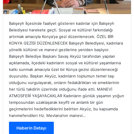
Balışeyh İlçesinde faaliyet gösteren kadınlar için Balışeyh
Belediyesi harekete geçti. Sosyal ve kültürel farkındalığı
artırmak amacıyla Konya’ya gezi düzenlenecek. ÖZEL BİR
KONYA GEZİSİ DÜZENLENECEK Balışeyh Belediyesi, kadınlara
yönelik kültürel ve manevi gezilerine yeniden başlıyor.
Balışeyh Belediye Başkanı Savaş Akyüz tarafından yapılan
açıklamada, ilçedeki kadınların sosyal ve kültürel yaşamlarına
katkı sunmak amacıyla özel bir Konya gezisi düzenleneceği
duyuruldu. Başkan Akyüz, kadınların toplumun temel taşı
olduğunu vurgulayarak, onların fedakârlıkları ve emeklerinin
her türlü takdirin üzerinde olduğunu ifade etti. MANEVİ
ATMOSFERİ YAŞAYACAKLAR Kadınların günlük yaşamın yoğun
temposundan uzaklaşarak keyifli ve anlamlı bir gün
geçirmelerini hedeflediklerini belirten Akyüz, bu kapsamda
hanımefendileri Hz. Mevlana’nın manevi…
Haberin Detayı