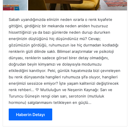
Sabah uyandığınızda elinizin neden ısrarla o renk kıyafete
gittiğini, girdiğiniz bir mekanda neden aniden huzursuz
hissettiğinizi ya da bazı günlerde neden durup dururken
enerjinizin düştüğünü hiç düşündünüz mü? Cevap;
gözümüzün gördüğü, ruhumuzun ise hiç durmadan kodladığı
renklerin gizli dilinde saklı. Bilimsel araştırmalar ve psikoloji
dünyası, renklerin sadece görsel birer detay olmadığını,
doğrudan beyin kimyamızı ve dolayısıyla modumuzu
etkilediğini kanıtlıyor. Peki, günlük hayatımızda bizi çevreleyen
bu renk dünyasında hangileri ruhumuza şifa oluyor, hangileri
enerjimizi sessizce emiyor? İşte yaşam kalitenizi değiştirecek
renk rehberi… 💛 Mutluluğun ve Neşenin Kaynağı: Sarı ve
Turuncu Güneşin rengi olan sarı, serotonin (mutluluk
hormonu) salgılanmasını tetikleyen en güçlü…
Haberin Detayı