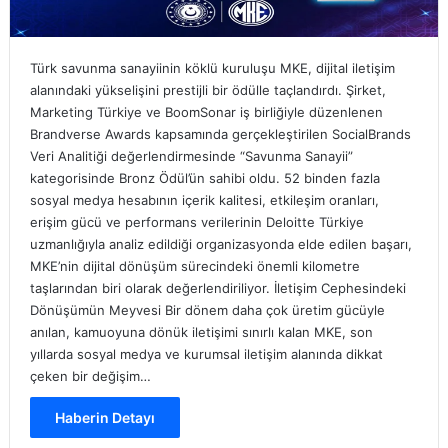
Türk savunma sanayiinin köklü kuruluşu MKE, dijital iletişim
alanındaki yükselişini prestijli bir ödülle taçlandırdı. Şirket,
Marketing Türkiye ve BoomSonar iş birliğiyle düzenlenen
Brandverse Awards kapsamında gerçekleştirilen SocialBrands
Veri Analitiği değerlendirmesinde “Savunma Sanayii”
kategorisinde Bronz Ödül’ün sahibi oldu. 52 binden fazla
sosyal medya hesabının içerik kalitesi, etkileşim oranları,
erişim gücü ve performans verilerinin Deloitte Türkiye
uzmanlığıyla analiz edildiği organizasyonda elde edilen başarı,
MKE’nin dijital dönüşüm sürecindeki önemli kilometre
taşlarından biri olarak değerlendiriliyor. İletişim Cephesindeki
Dönüşümün Meyvesi Bir dönem daha çok üretim gücüyle
anılan, kamuoyuna dönük iletişimi sınırlı kalan MKE, son
yıllarda sosyal medya ve kurumsal iletişim alanında dikkat
çeken bir değişim…
Haberin Detayı