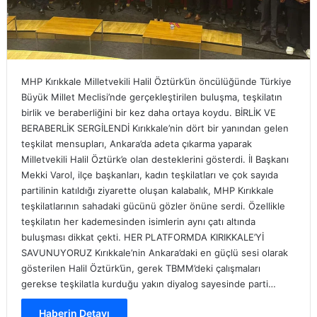
MHP Kırıkkale Milletvekili Halil Öztürk’ün öncülüğünde Türkiye
Büyük Millet Meclisi’nde gerçekleştirilen buluşma, teşkilatın
birlik ve beraberliğini bir kez daha ortaya koydu. BİRLİK VE
BERABERLİK SERGİLENDİ Kırıkkale’nin dört bir yanından gelen
teşkilat mensupları, Ankara’da adeta çıkarma yaparak
Milletvekili Halil Öztürk’e olan desteklerini gösterdi. İl Başkanı
Mekki Varol, ilçe başkanları, kadın teşkilatları ve çok sayıda
partilinin katıldığı ziyarette oluşan kalabalık, MHP Kırıkkale
teşkilatlarının sahadaki gücünü gözler önüne serdi. Özellikle
teşkilatın her kademesinden isimlerin aynı çatı altında
buluşması dikkat çekti. HER PLATFORMDA KIRIKKALE’Yİ
SAVUNUYORUZ Kırıkkale’nin Ankara’daki en güçlü sesi olarak
gösterilen Halil Öztürk’ün, gerek TBMM’deki çalışmaları
gerekse teşkilatla kurduğu yakın diyalog sayesinde parti…
Haberin Detayı