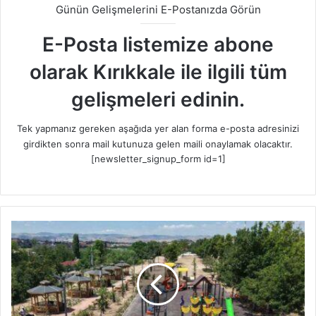
Günün Gelişmelerini E-Postanızda Görün
E-Posta listemize abone
olarak Kırıkkale ile ilgili tüm
gelişmeleri edinin.
Tek yapmanız gereken aşağıda yer alan forma e-posta adresinizi
girdikten sonra mail kutunuza gelen maili onaylamak olacaktır.
[newsletter_signup_form id=1]
K
ı
r
ı
k
k