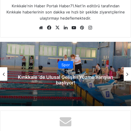
Kırıkkale'nin Haber Portalı Haber71.Net'in editörü tarafından
Kırıkkale haberlerinin son dakika ve hızlı bir şekilde ziyaretçilerine
ulaştırmayı hedeflemektedir.
We
Fa
X
Lin
Yo
Pin
Ins
b
ce
ke
uT
ter
tag
sit
bo
dIn
ub
est
ra
esi
ok
e
m
Spor
Kırıkkale ‘de Ulusal Gelişim Yüzme Yarışları
başlıyor!