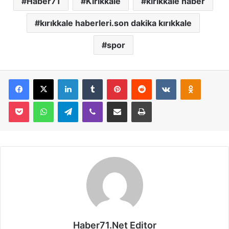
Haber71
Kırıkkale
kırıkkale haber
kırıkkale haberleri.son dakika kırıkkale
spor
Facebook
X
LinkedIn
Tumblr
Pinterest
Reddit
VKontakte
Odnoklassniki
Pocket
WhatsApp
Telegram
Viber
E-Posta İle Paylaş
Yazdır
Haber71.Net Editor