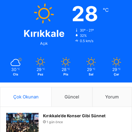
28
℃
Kırıkkale
30º - 21º
32%
0.5 km/s
Açık
30
29
28
29
29
℃
℃
℃
℃
℃
Cts
Paz
Pts
Sal
Çar
Çok Okunan
Güncel
Yorum
Kırıkkale’de Konser Gibi Sünnet
1 gün önce