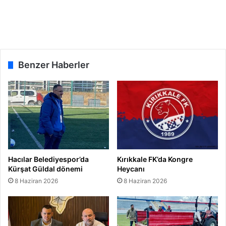
r
ı
h
ı
z
l
Benzer Haberler
a
n
d
ı
r
d
ı
Hacılar Belediyespor’da
Kırıkkale FK’da Kongre
Kürşat Güldal dönemi
Heycanı
8 Haziran 2026
8 Haziran 2026