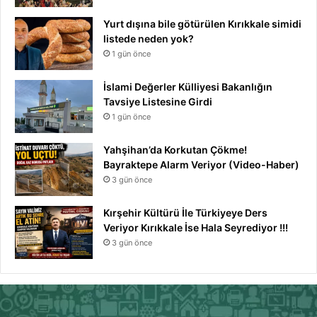
Yurt dışına bile götürülen Kırıkkale simidi
listede neden yok?
1 gün önce
İslami Değerler Külliyesi Bakanlığın
Tavsiye Listesine Girdi
1 gün önce
Yahşihan’da Korkutan Çökme!
Bayraktepe Alarm Veriyor (Video-Haber)
3 gün önce
Kırşehir Kültürü İle Türkiyeye Ders
Veriyor Kırıkkale İse Hala Seyrediyor !!!
3 gün önce