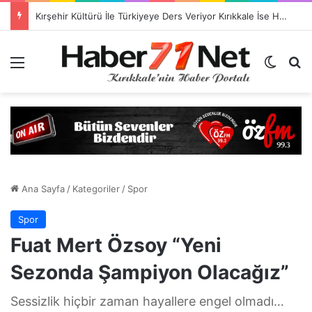
Kırşehir Kültürü İle Türkiyeye Ders Veriyor Kırıkkale İse Hala Seyrediyor !!!
Menü
Dış gö
H
Ana Sayfa
/
Kategoriler
/
Spor
Spor
Fuat Mert Özsoy “Yeni
Sezonda Şampiyon Olacağız”
Sessizlik hiçbir zaman hayallere engel olmadı…