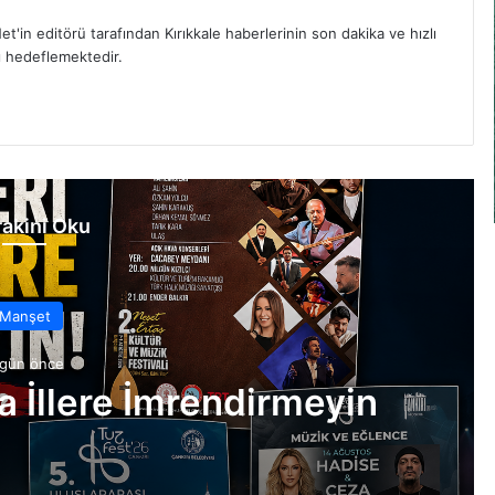
et'in editörü tarafından Kırıkkale haberlerinin son dakika ve hızlı
yı hedeflemektedir.
akini Oku
Manşet
 gün önce
ka İllere İmrendirmeyin