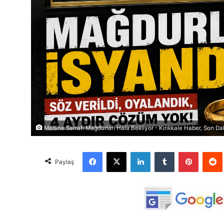
Medine Sarrafı Mağdurları Hala Bekliyor - Kırıkkale Haber, Son Dak
Facebook
X
LinkedIn
Tumblr
Pinterest
Red
Paylaş