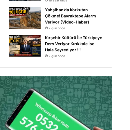
18 saat önce
Yahşihan’da Korkutan
Çökme! Bayraktepe Alarm
Veriyor (Video-Haber)
2 gün önce
Kırşehir Kültürü İle Türkiyeye
Ders Veriyor Kırıkkale İse
Hala Seyrediyor !!!
2 gün önce