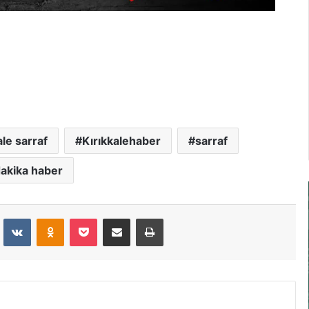
ale sarraf
Kırıkkalehaber
sarraf
akika haber
dit
VKontakte
Odnoklassniki
Pocket
E-Posta İle Paylaş
Yazdır