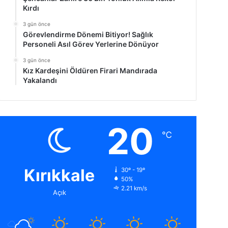
Kırdı
3 gün önce
Görevlendirme Dönemi Bitiyor! Sağlık
Personeli Asıl Görev Yerlerine Dönüyor
3 gün önce
Kız Kardeşini Öldüren Firari Mandırada
Yakalandı
20
℃
Kırıkkale
30º - 19º
50%
2.21 km/s
Açık