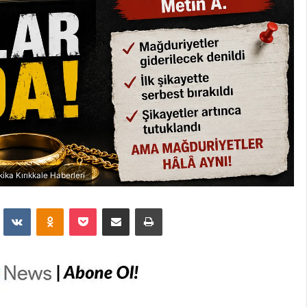
ika Kırıkkale Haberleri
dit
VKontakte
Odnoklassniki
Pocket
E-Posta İle Paylaş
Yazdır