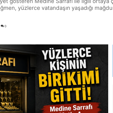
yet gösteren Medine Sarrafı ile ilgili ortaya 
men, yüzlerce vatandaşın yaşadığı mağduriye
0