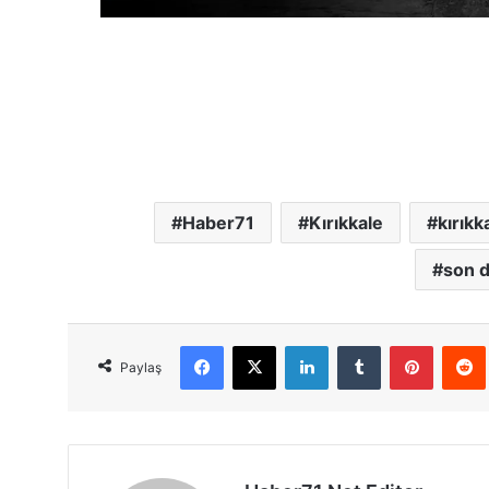
Haber71
Kırıkkale
kırıkk
son d
Facebook
X
LinkedIn
Tumblr
Pinterest
Red
Paylaş