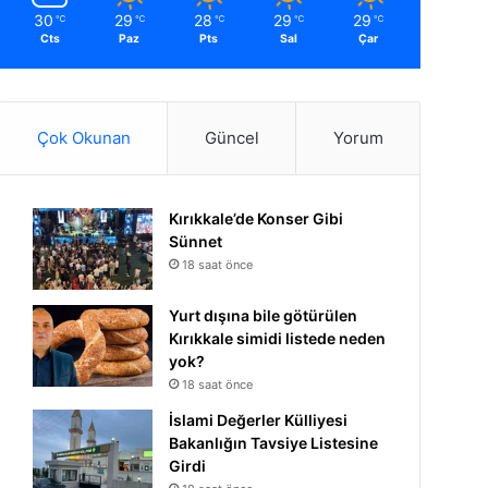
30
29
28
29
29
℃
℃
℃
℃
℃
Cts
Paz
Pts
Sal
Çar
Çok Okunan
Güncel
Yorum
Kırıkkale’de Konser Gibi
Sünnet
18 saat önce
Yurt dışına bile götürülen
Kırıkkale simidi listede neden
yok?
18 saat önce
İslami Değerler Külliyesi
Bakanlığın Tavsiye Listesine
Girdi