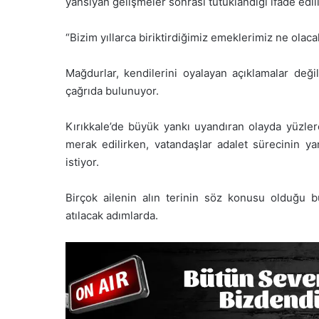
yansıyan gelişmeler sonrası tutuklandığı ifade edil
“Bizim yıllarca biriktirdiğimiz emeklerimiz ne olaca
Mağdurlar, kendilerini oyalayan açıklamalar değil
çağrıda bulunuyor.
Kırıkkale’de büyük yankı uyandıran olayda yüzlerc
merak edilirken, vatandaşlar adalet sürecinin yan
istiyor.
Birçok ailenin alın terinin söz konusu olduğu b
atılacak adımlarda.