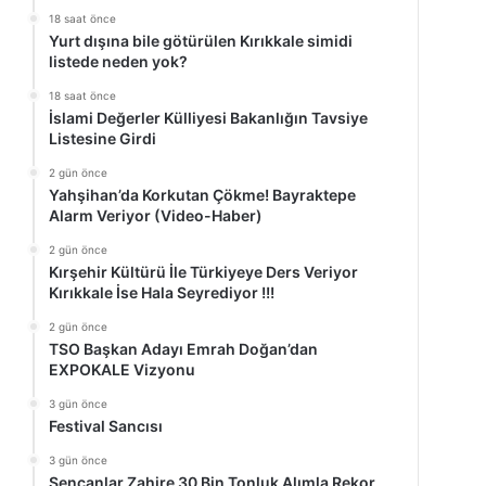
18 saat önce
Yurt dışına bile götürülen Kırıkkale simidi
listede neden yok?
18 saat önce
İslami Değerler Külliyesi Bakanlığın Tavsiye
Listesine Girdi
2 gün önce
Yahşihan’da Korkutan Çökme! Bayraktepe
Alarm Veriyor (Video-Haber)
2 gün önce
Kırşehir Kültürü İle Türkiyeye Ders Veriyor
Kırıkkale İse Hala Seyrediyor !!!
2 gün önce
TSO Başkan Adayı Emrah Doğan’dan
EXPOKALE Vizyonu
3 gün önce
Festival Sancısı
3 gün önce
Şencanlar Zahire 30 Bin Tonluk Alımla Rekor