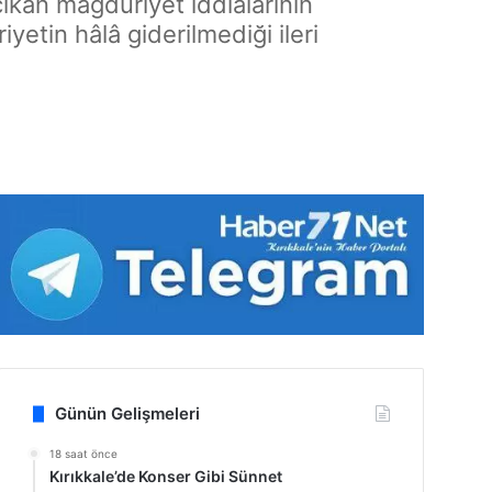
çıkan mağduriyet iddialarının
tin hâlâ giderilmediği ileri
Günün Gelişmeleri
18 saat önce
Kırıkkale’de Konser Gibi Sünnet