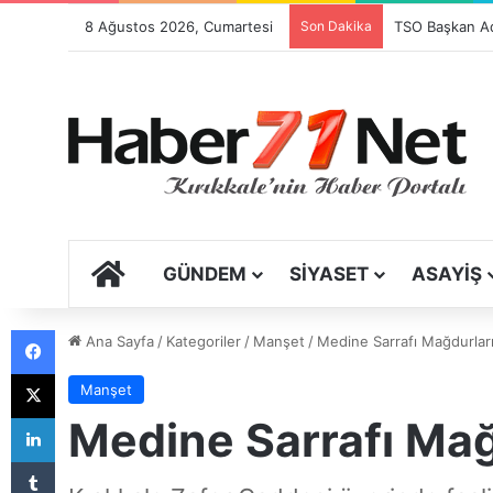
8 Ağustos 2026, Cumartesi
Son Dakika
Festival Sancıs
ANA SAYFA
GÜNDEM
SIYASET
ASAYIŞ
Facebook
Ana Sayfa
/
Kategoriler
/
Manşet
/
Medine Sarrafı Mağdurları
X
Manşet
LinkedIn
Medine Sarrafı Mağ
Tumblr