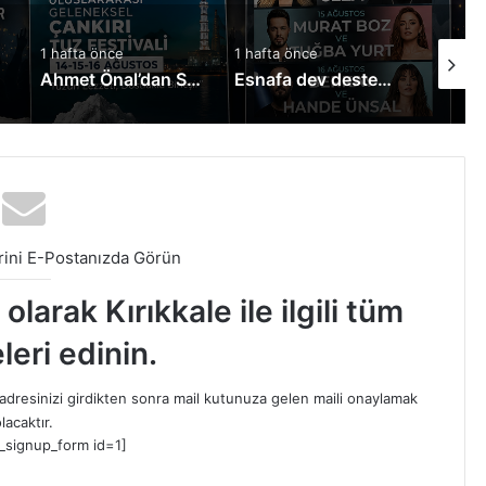
1 hafta önce
1 hafta önce
1 hafta 
liyor
Ahmet Önal’dan Sürücü Adaylarına Müjde!
Esnafa dev destek: Kredi limitleri yükseltildi
ini E-Postanızda Görün
larak Kırıkkale ile ilgili tüm
leri edinin.
dresinizi girdikten sonra mail kutunuza gelen maili onaylamak
lacaktır.
_signup_form id=1]