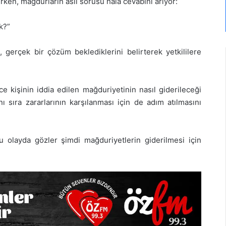
irken, mağdurların asıl sorusu hâlâ cevabını arıyor:
k?”
, gerçek bir çözüm beklediklerini belirterek yetkililere
e kişinin iddia edilen mağduriyetinin nasıl giderileceği
ı sıra zararlarının karşılanması için de adım atılmasını
u olayda gözler şimdi mağduriyetlerin giderilmesi için