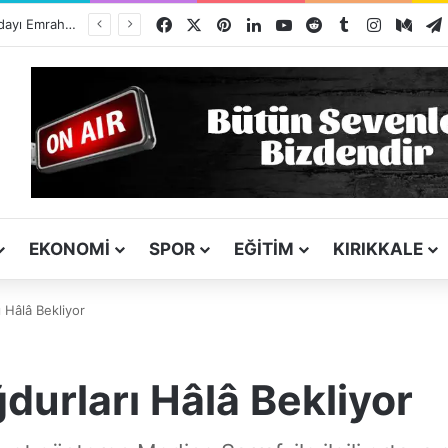
Facebook
X
Pinterest
LinkedIn
YouTube
Reddit
Tumblr
Instagra
Med
ı
EKONOMI
SPOR
EĞITIM
KIRIKKALE
 Hâlâ Bekliyor
durları Hâlâ Bekliyor