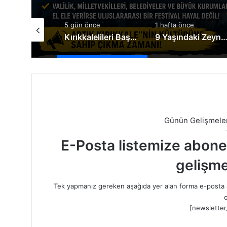
nce
5 gün önce
1 hafta önce
Genel Müdür Keleş, Bakan Çiftçi’yi ziyaret etti
Kırıkkalelileri Başka İllere İmrendirmeyin
9 Yaşındaki Zeynep Yaşama Tutunmak İçin Destek Bek
Günün Gelişmeler
E-Posta listemize abone o
gelişme
Tek yapmanız gereken aşağıda yer alan forma e-posta a
o
[newsletter