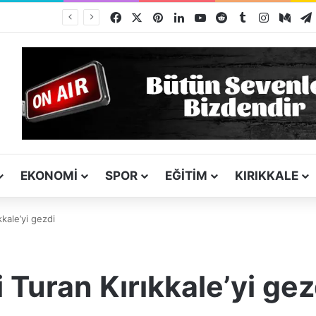
Facebook
X
Pinterest
LinkedIn
YouTube
Reddit
Tumblr
Instagra
Med
ı
EKONOMI
SPOR
EĞITIM
KIRIKKALE
kkale’yi gezdi
i Turan Kırıkkale’yi gez