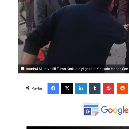
İstanbul Milletvekili Turan Kırıkkale’yi gezdi - Kırıkkale Haber, Son
Facebook
X
LinkedIn
Tumblr
Pinterest
Red
Paylaş