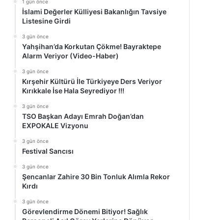
1 gün önce
İslami Değerler Külliyesi Bakanlığın Tavsiye
Listesine Girdi
3 gün önce
Yahşihan’da Korkutan Çökme! Bayraktepe
Alarm Veriyor (Video-Haber)
3 gün önce
Kırşehir Kültürü İle Türkiyeye Ders Veriyor
Kırıkkale İse Hala Seyrediyor !!!
3 gün önce
TSO Başkan Adayı Emrah Doğan’dan
EXPOKALE Vizyonu
3 gün önce
Festival Sancısı
3 gün önce
Şencanlar Zahire 30 Bin Tonluk Alımla Rekor
Kırdı
3 gün önce
Görevlendirme Dönemi Bitiyor! Sağlık