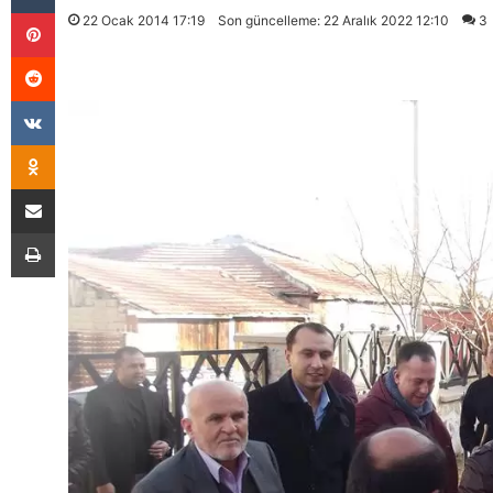
Pinterest
22 Ocak 2014 17:19
Son güncelleme: 22 Aralık 2022 12:10
3
Reddit
VKontakte
Odnoklassniki
E-Posta İle Paylaş
Yazdır