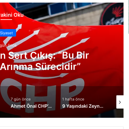
akini Oku
Manşet
5 gün önce
şka İllere İmrendirmeyin
1 hafta önce
1 hafta önce
3 gün ö
ti’ye geçiş yaptı!
9 Yaşındaki Zeynep Yaşama Tutunmak İçin Destek Bekliyor
Kaplan’ın Kırıkkale takibi meyvesini verdi