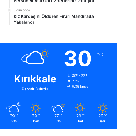
Personeli Asıl Görev Yerlerine Dönüyor
3 gün önce
Kız Kardeşini Öldüren Firari Mandırada
Yakalandı
30
℃
Kırıkkale
30º - 22º
22%
5.35 km/s
Parçalı Bulutlu
29
29
27
29
29
℃
℃
℃
℃
℃
Cts
Paz
Pts
Sal
Çar