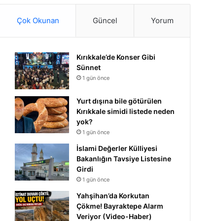
Çok Okunan
Güncel
Yorum
Kırıkkale’de Konser Gibi
Sünnet
1 gün önce
Yurt dışına bile götürülen
Kırıkkale simidi listede neden
yok?
1 gün önce
İslami Değerler Külliyesi
Bakanlığın Tavsiye Listesine
Girdi
1 gün önce
Yahşihan’da Korkutan
Çökme! Bayraktepe Alarm
Veriyor (Video-Haber)