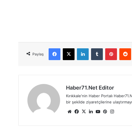
Facebook
X
LinkedIn
Tumblr
Pinterest
Red
Paylaş
Haber71.Net Editor
Kırıkkale'nin Haber Portalı Haber71.N
bir şekilde ziyaretçilerine ulaştırma
We
Fa
X
Lin
Yo
Pin
Ins
b
ce
ke
uT
ter
tag
sit
bo
dIn
ub
est
ra