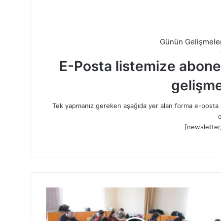
Günün Gelişmeler
E-Posta listemize abone o
gelişme
Tek yapmanız gereken aşağıda yer alan forma e-posta a
o
[newsletter
V
e
l