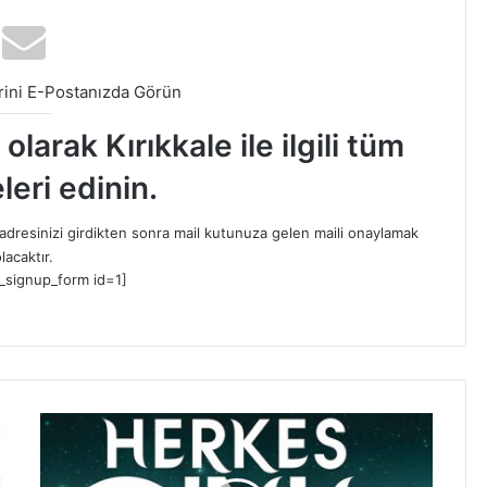
ini E-Postanızda Görün
larak Kırıkkale ile ilgili tüm
leri edinin.
dresinizi girdikten sonra mail kutunuza gelen maili onaylamak
lacaktır.
_signup_form id=1]
‘
H
e