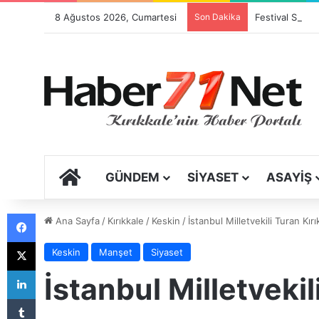
8 Ağustos 2026, Cumartesi
Son Dakika
Festival Sancıs
ANA SAYFA
GÜNDEM
SIYASET
ASAYIŞ
Facebook
Ana Sayfa
/
Kırıkkale
/
Keskin
/
İstanbul Milletvekili Turan Kırı
X
Keskin
Manşet
Siyaset
LinkedIn
İstanbul Milletvekil
Tumblr