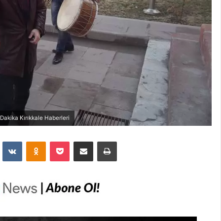
 Dakika Kırıkkale Haberleri
dit
VKontakte
Odnoklassniki
Pocket
E-Posta İle Paylaş
Yazdır