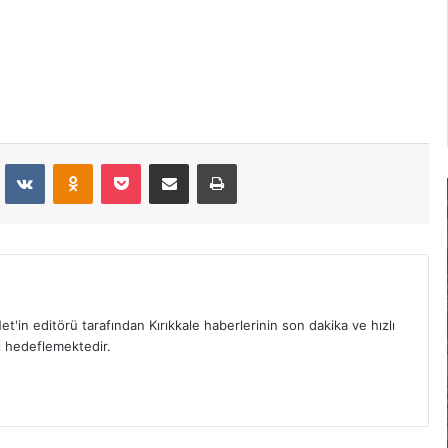
dit
VKontakte
Odnoklassniki
Pocket
E-Posta İle Paylaş
Yazdır
et'in editörü tarafından Kırıkkale haberlerinin son dakika ve hızlı
yı hedeflemektedir.