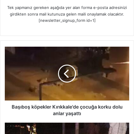
Tek yapmanız gereken aşağıda yer alan forma e-posta adresinizi
girdikten sonra mail kutunuza gelen maili onaylamak olacaktır.
[newsletter_signup_form id=1]
B
a
ş
ı
b
o
ş
k
ö
p
Başıboş köpekler Kırıkkale'de çocuğa korku dolu
e
anlar yaşattı
k
l
O
e
t