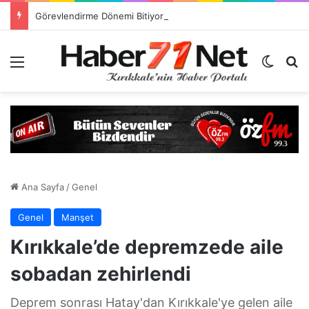
Görevlendirme Dönemi Bitiyor! Sağlık Personeli Asıl Görev Yerlerine Dönüyor
Menü
Dış gö
H
Ana Sayfa
/
Genel
Genel
Manşet
Kırıkkale’de depremzede aile
sobadan zehirlendi
Deprem sonrası Hatay'dan Kırıkkale'ye gelen aile