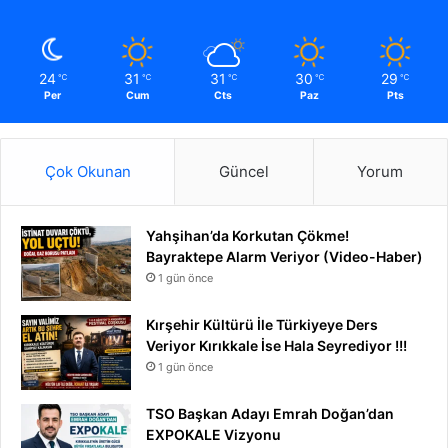
24
31
31
30
29
℃
℃
℃
℃
℃
Per
Cum
Cts
Paz
Pts
Çok Okunan
Güncel
Yorum
Yahşihan’da Korkutan Çökme!
Bayraktepe Alarm Veriyor (Video-Haber)
1 gün önce
Kırşehir Kültürü İle Türkiyeye Ders
Veriyor Kırıkkale İse Hala Seyrediyor !!!
1 gün önce
TSO Başkan Adayı Emrah Doğan’dan
EXPOKALE Vizyonu