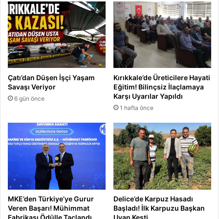
Çatı’dan Düşen İşçi Yaşam
Kırıkkale’de Üreticilere Hayati
Savaşı Veriyor
Eğitim! Bilinçsiz İlaçlamaya
Karşı Uyarılar Yapıldı
6 gün önce
1 hafta önce
MKE’den Türkiye’ye Gurur
Delice’de Karpuz Hasadı
Veren Başarı! Mühimmat
Başladı! İlk Karpuzu Başkan
Fabrikası Ödülle Taçlandı
Uyan Kesti