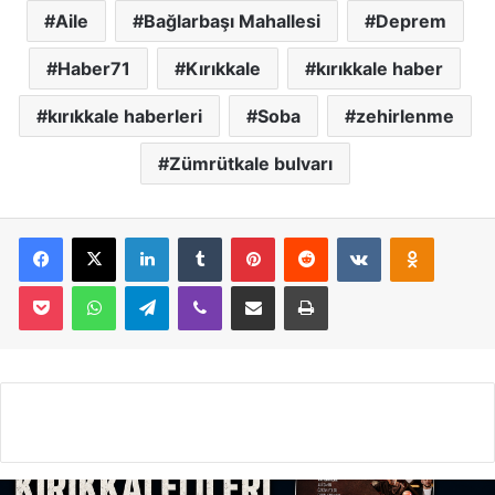
Aile
Bağlarbaşı Mahallesi
Deprem
Haber71
Kırıkkale
kırıkkale haber
kırıkkale haberleri
Soba
zehirlenme
Zümrütkale bulvarı
Facebook
X
LinkedIn
Tumblr
Pinterest
Reddit
VKontakte
Odnoklassniki
Pocket
WhatsApp
Telegram
Viber
E-Posta İle Paylaş
Yazdır