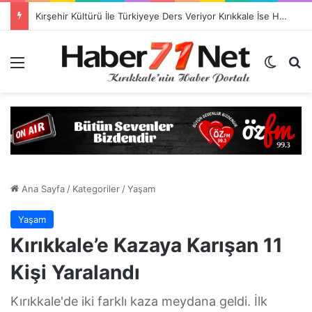
Kırşehir Kültürü İle Türkiyeye Ders Veriyor Kırıkkale İse Hala Seyrediyor !!!
Menü
Dış gö
H
Ana Sayfa
/
Kategoriler
/
Yaşam
Yaşam
Kırıkkale’e Kazaya Karışan 11
Kişi Yaralandı
Kırıkkale'de iki farklı kaza meydana geldi. İlk