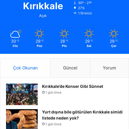
Kırıkkale
30º - 21º
27%
1.19 km/s
Açık
30
29
28
29
29
℃
℃
℃
℃
℃
Cts
Paz
Pts
Sal
Çar
Çok Okunan
Güncel
Yorum
Kırıkkale’de Konser Gibi Sünnet
1 gün önce
Yurt dışına bile götürülen Kırıkkale simidi
listede neden yok?
1 gün önce