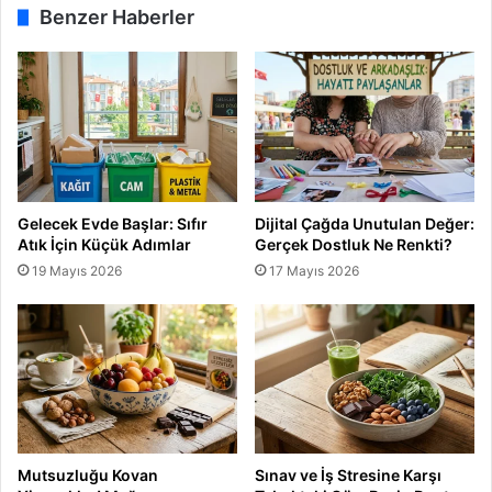
e
Benzer Haberler
d
i
Gelecek Evde Başlar: Sıfır
Dijital Çağda Unutulan Değer:
Atık İçin Küçük Adımlar
Gerçek Dostluk Ne Renkti?
19 Mayıs 2026
17 Mayıs 2026
Mutsuzluğu Kovan
Sınav ve İş Stresine Karşı