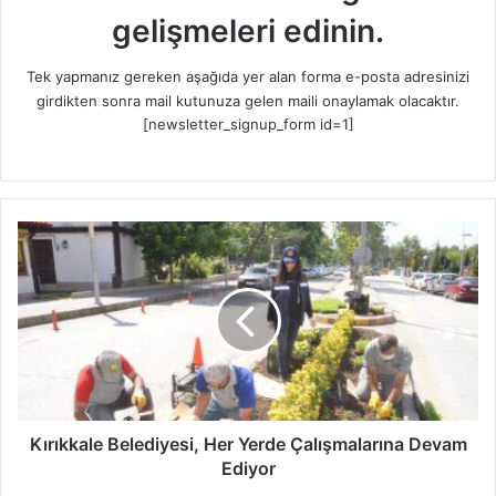
gelişmeleri edinin.
Tek yapmanız gereken aşağıda yer alan forma e-posta adresinizi
girdikten sonra mail kutunuza gelen maili onaylamak olacaktır.
[newsletter_signup_form id=1]
K
ı
r
ı
k
k
a
l
e
B
Kırıkkale Belediyesi, Her Yerde Çalışmalarına Devam
e
Ediyor
l