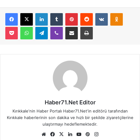
Facebook
X
LinkedIn
Tumblr
Pinterest
Reddit
VKontakte
Odnoklassniki
Pocket
WhatsApp
Telegram
Viber
E-Posta İle Paylaş
Yazdır
Haber71.Net Editor
Kırıkkale'nin Haber Portalı Haber71.Net'in editörü tarafından
Kırıkkale haberlerinin son dakika ve hızlı bir şekilde ziyaretçilerine
ulaştırmayı hedeflemektedir.
We
Fa
X
Lin
Yo
Pin
Ins