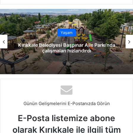
b
ce
ke
uT
ter
tag
sit
bo
dIn
ub
est
ra
esi
ok
e
m
Yaşam
Kırıkkale Belediyesi Başpınar Aile Parkı’nda
çalışmaları hızlandırdı
Günün Gelişmelerini E-Postanızda Görün
E-Posta listemize abone
olarak Kırıkkale ile ilgili tüm