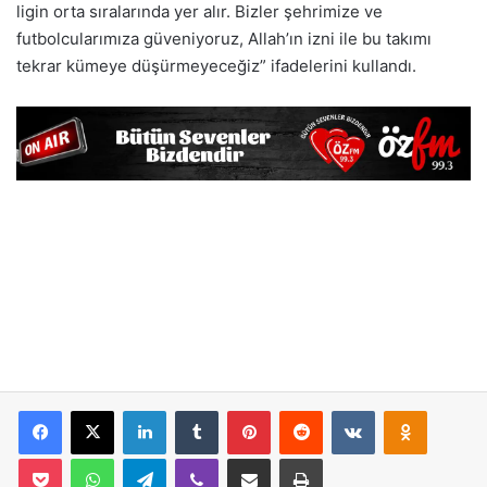
ligin orta sıralarında yer alır. Bizler şehrimize ve
futbolcularımıza güveniyoruz, Allah’ın izni ile bu takımı
tekrar kümeye düşürmeyeceğiz” ifadelerini kullandı.
Facebook
X
LinkedIn
Tumblr
Pinterest
Reddit
VKontakte
Odnoklassniki
Pocket
WhatsApp
Telegram
Viber
E-Posta İle Paylaş
Yazdır