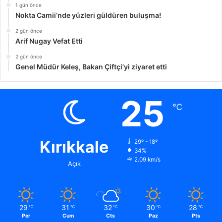
1 gün önce
Nokta Camii’nde yüzleri güldüren buluşma!
2 gün önce
Arif Nugay Vefat Etti
2 gün önce
Genel Müdür Keleş, Bakan Çiftçi’yi ziyaret etti
25
℃
Kırıkkale
29º - 18º
34%
2.09 km/s
Açık
29
31
32
30
28
℃
℃
℃
℃
℃
Per
Cum
Cts
Paz
Pts