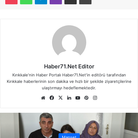
Haber71.Net Editor
Kırıkkale'nin Haber Portalı Haber71.Net'in editörü tarafından
Kırıkkale haberlerinin son dakika ve hızlı bir şekilde ziyaretçilerine
ulaştırmayı hedeflemektedir.
We
Fa
X
Lin
Yo
Pin
Ins
b
ce
ke
uT
ter
tag
sit
bo
dIn
ub
est
ra
esi
ok
e
m
Manşet