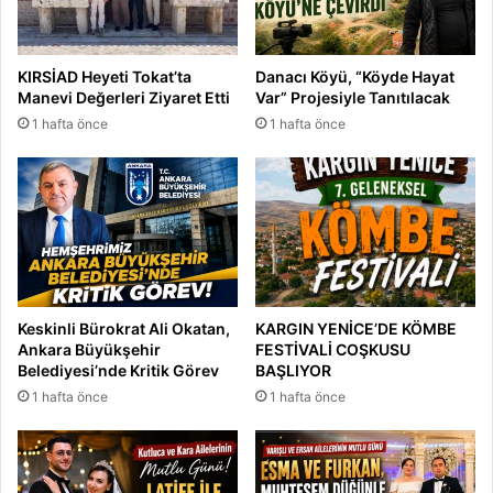
KIRSİAD Heyeti Tokat’ta
Danacı Köyü, “Köyde Hayat
Manevi Değerleri Ziyaret Etti
Var” Projesiyle Tanıtılacak
1 hafta önce
1 hafta önce
Keskinli Bürokrat Ali Okatan,
KARGIN YENİCE’DE KÖMBE
Ankara Büyükşehir
FESTİVALİ COŞKUSU
Belediyesi’nde Kritik Görev
BAŞLIYOR
1 hafta önce
1 hafta önce