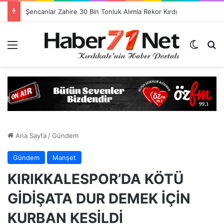
Görevlendirme Dönemi Bitiyor! Sağlık Personeli Asıl Görev Yerlerine Dönüyor
Menü
Dış gö
H
Ana Sayfa
/
Gündem
Gündem
Manşet
KIRIKKALESPOR’DA KÖTÜ
GİDİŞATA DUR DEMEK İÇİN
KURBAN KESİLDİ