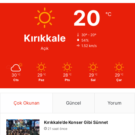
20
℃
Kırıkkale
30º - 20º
54%
1.52 km/s
Açık
30
29
28
29
29
℃
℃
℃
℃
℃
Cts
Paz
Pts
Sal
Çar
Çok Okunan
Güncel
Yorum
Kırıkkale’de Konser Gibi Sünnet
21 saat önce