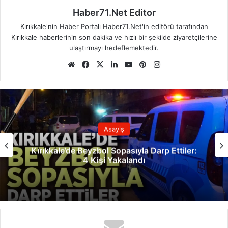
Haber71.Net Editor
Kırıkkale'nin Haber Portalı Haber71.Net'in editörü tarafından
Kırıkkale haberlerinin son dakika ve hızlı bir şekilde ziyaretçilerine
ulaştırmayı hedeflemektedir.
We
Fa
X
Lin
Yo
Pin
Ins
b
ce
ke
uT
ter
tag
sit
bo
dIn
ub
est
ra
esi
ok
e
m
Asayiş
Kırıkkale’de Beyzbol Sopasıyla Darp Ettiler:
4 Kişi Yakalandı