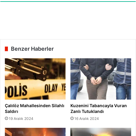
ı
r
ı
y
o
r
u
Benzer Haberler
z
"
Çalılöz Mahallesinden Silahlı
Kuzenini Tabancayla Vuran
Saldırı
Zanlı Tutuklandı
19 Aralık 2024
16 Aralık 2024