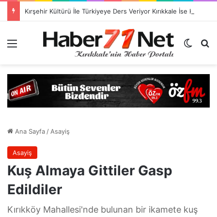
Kırşehir Kültürü İle Türkiyeye Ders Veriyor Kırıkkale İse Hala Seyrediyor !!!
Menü
Dış gö
H
Ana Sayfa
/
Asayiş
Asayiş
Kuş Almaya Gittiler Gasp
Edildiler
Kırıkköy Mahallesi'nde bulunan bir ikamete kuş