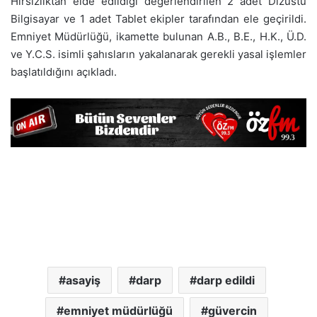
Hırsızlıktan elde edildiği değerlendirilen 2 adet Dizüstü
Bilgisayar ve 1 adet Tablet ekipler tarafından ele geçirildi.
Emniyet Müdürlüğü, ikamette bulunan A.B., B.E., H.K., Ü.D.
ve Y.C.S. isimli şahısların yakalanarak gerekli yasal işlemler
başlatıldığını açıkladı.
asayiş
darp
darp edildi
emniyet müdürlüğü
güvercin