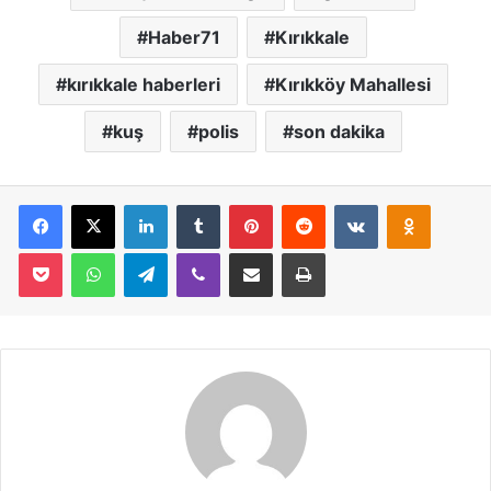
Haber71
Kırıkkale
kırıkkale haberleri
Kırıkköy Mahallesi
kuş
polis
son dakika
Facebook
X
LinkedIn
Tumblr
Pinterest
Reddit
VKontakte
Odnoklassniki
Pocket
WhatsApp
Telegram
Viber
E-Posta İle Paylaş
Yazdır