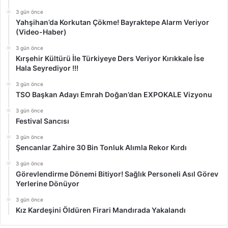
3 gün önce
Yahşihan’da Korkutan Çökme! Bayraktepe Alarm Veriyor
(Video-Haber)
3 gün önce
Kırşehir Kültürü İle Türkiyeye Ders Veriyor Kırıkkale İse
Hala Seyrediyor !!!
3 gün önce
TSO Başkan Adayı Emrah Doğan’dan EXPOKALE Vizyonu
3 gün önce
Festival Sancısı
3 gün önce
Şencanlar Zahire 30 Bin Tonluk Alımla Rekor Kırdı
3 gün önce
Görevlendirme Dönemi Bitiyor! Sağlık Personeli Asıl Görev
Yerlerine Dönüyor
3 gün önce
Kız Kardeşini Öldüren Firari Mandırada Yakalandı