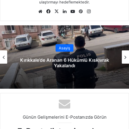
ulaştırmayı hedeflemektedir.
We
Fa
X
Lin
Yo
Pin
Ins
b
ce
ke
uT
ter
tag
sit
bo
dIn
ub
est
ra
esi
ok
e
m
Asayiş
Kırıkkale’de Aranan 6 Hükümlü Kıskıvrak
Yakalandı
Günün Gelişmelerini E-Postanızda Görün