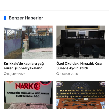
a
ş
ı
Benzer Haberler
n
d
a
y
ı
z
"
Kırıkkale’de kapılara yağ
Özel Okuldaki Hırsızlık Kısa
süren şüpheli yakalandı
Sürede Aydınlatıldı
8 Şubat 2026
8 Şubat 2026