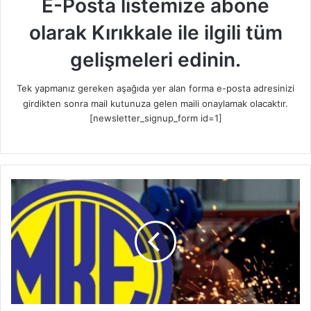
E-Posta listemize abone
olarak Kırıkkale ile ilgili tüm
gelişmeleri edinin.
Tek yapmanız gereken aşağıda yer alan forma e-posta adresinizi
girdikten sonra mail kutunuza gelen maili onaylamak olacaktır.
[newsletter_signup_form id=1]
M
K
E
'
d
e
n
B
ü