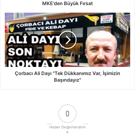
y
MKE'den Büyük Fırsat
ü
k
Ç
F
o
ı
r
r
b
s
a
a
c
t
ı
A
l
i
Çorbacı Ali Dayı "Tek Dükkanımız Var, İşimizin
D
Başındayız"
a
y
ı
"
T
0
e
k
Haber Değerlendirm
D
e