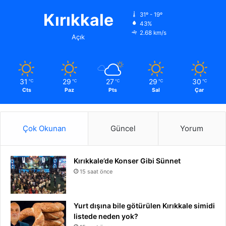
Kırıkkale
31º - 19º
43%
2.68 km/s
Açık
31
29
27
29
30
℃
℃
℃
℃
℃
Cts
Paz
Pts
Sal
Çar
Çok Okunan
Güncel
Yorum
Kırıkkale’de Konser Gibi Sünnet
15 saat önce
Yurt dışına bile götürülen Kırıkkale simidi
listede neden yok?