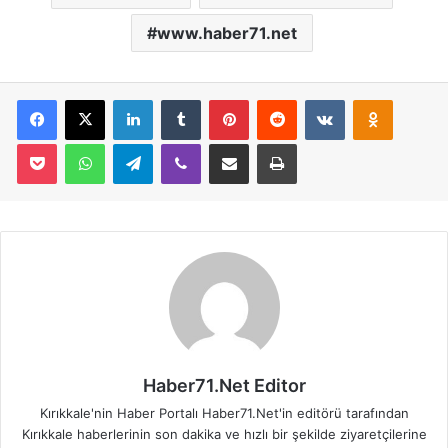
www.haber71.net
Facebook
X
LinkedIn
Tumblr
Pinterest
Reddit
VKontakte
Odnoklassniki
Pocket
WhatsApp
Telegram
Viber
E-Posta İle Paylaş
Yazdır
Haber71.Net Editor
Kırıkkale'nin Haber Portalı Haber71.Net'in editörü tarafından
Kırıkkale haberlerinin son dakika ve hızlı bir şekilde ziyaretçilerine