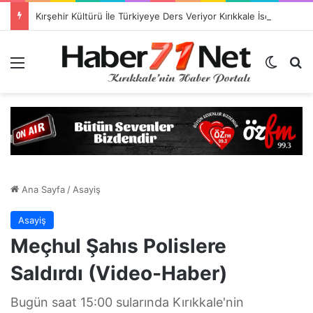
Kırşehir Kültürü İle Türkiyeye Ders Veriyor Kırıkkale İse Hala Seyrediyor !!!
Menü
Dış gö
H
Ana Sayfa
/
Asayiş
Asayiş
Meçhul Şahıs Polislere
Saldırdı (Video-Haber)
Bugün saat 15:00 sularında Kırıkkale'nin