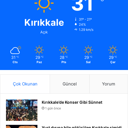
31
Kırıkkale
31º - 21º
24%
1.29 km/s
Açık
31
29
28
29
29
℃
℃
℃
℃
℃
Cts
Paz
Pts
Sal
Çar
Çok Okunan
Güncel
Yorum
Kırıkkale’de Konser Gibi Sünnet
1 gün önce
Yurt dışına bile götürülen Kırıkkale simidi