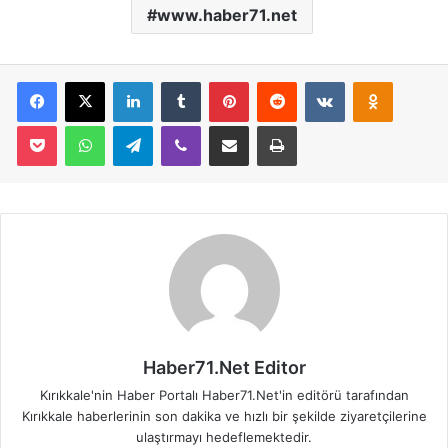
www.haber71.net
Facebook
X
LinkedIn
Tumblr
Pinterest
Reddit
VKontakte
Odnoklassniki
Pocket
WhatsApp
Telegram
Viber
E-Posta İle Paylaş
Yazdır
Haber71.Net Editor
Kırıkkale'nin Haber Portalı Haber71.Net'in editörü tarafından
Kırıkkale haberlerinin son dakika ve hızlı bir şekilde ziyaretçilerine
ulaştırmayı hedeflemektedir.