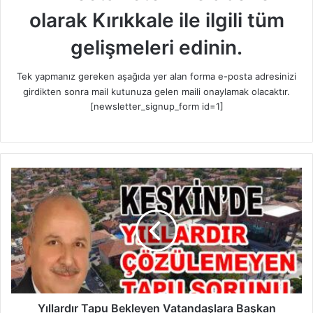
olarak Kırıkkale ile ilgili tüm
gelişmeleri edinin.
Tek yapmanız gereken aşağıda yer alan forma e-posta adresinizi
girdikten sonra mail kutunuza gelen maili onaylamak olacaktır.
[newsletter_signup_form id=1]
Y
ı
l
l
a
r
d
ı
r
T
Yıllardır Tapu Bekleyen Vatandaşlara Başkan