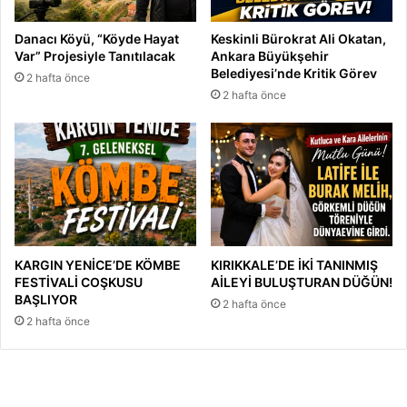
Danacı Köyü, “Köyde Hayat
Keskinli Bürokrat Ali Okatan,
Var” Projesiyle Tanıtılacak
Ankara Büyükşehir
Belediyesi’nde Kritik Görev
2 hafta önce
2 hafta önce
KARGIN YENİCE’DE KÖMBE
KIRIKKALE’DE İKİ TANINMIŞ
FESTİVALİ COŞKUSU
AİLEYİ BULUŞTURAN DÜĞÜN!
BAŞLIYOR
2 hafta önce
2 hafta önce