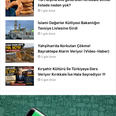
listede neden yok?
1 gün önce
İslami Değerler Külliyesi Bakanlığın
Tavsiye Listesine Girdi
1 gün önce
Yahşihan’da Korkutan Çökme!
Bayraktepe Alarm Veriyor (Video-Haber)
3 gün önce
Kırşehir Kültürü İle Türkiyeye Ders
Veriyor Kırıkkale İse Hala Seyrediyor !!!
3 gün önce