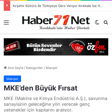
Kırşehir Kültürü İle Türkiyeye Ders Veriyor Kırıkkale İse Hala Seyrediyor !!!
Menü
Dış gö
H
Ana Sayfa
/
Kategoriler
/
Manşet
Manşet
MKE’den Büyük Fırsat
MKE (Makine ve Kimya Endüstrisi A.Ş.), savunma
sanayisinin geleceğine yön verecek genç
yetenekler için kapılarını aralıyor.