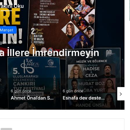
akini Oku
Manşet
 gün önce
ka İllere İmrendirmeyin
6 gün önce
6 gün önce
1 hafta 
liyor
Ahmet Önal’dan Sürücü Adaylarına Müjde!
Esnafa dev destek: Kredi limitleri yükseltildi