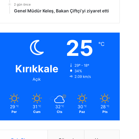
2 gün önce
Genel Müdür Keleş, Bakan Çiftçi’yi ziyaret etti
25
℃
Kırıkkale
29º - 18º
34%
2.09 km/s
Açık
29
31
32
30
28
℃
℃
℃
℃
℃
Per
Cum
Cts
Paz
Pts