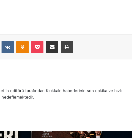
dit
VKontakte
Odnoklassniki
Pocket
E-Posta İle Paylaş
Yazdır
et'in editörü tarafından Kırıkkale haberlerinin son dakika ve hızlı
yı hedeflemektedir.