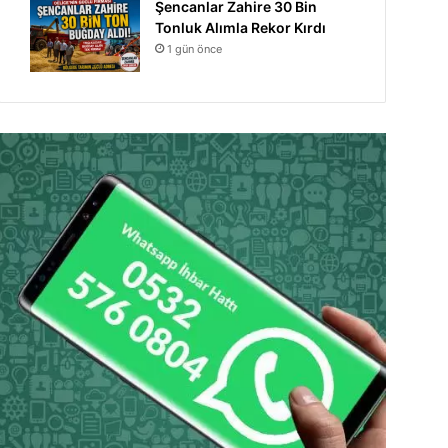
Şencanlar Zahire 30 Bin
Tonluk Alımla Rekor Kırdı
1 gün önce