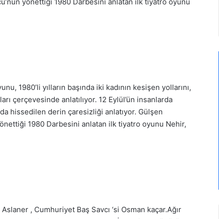
’nün yönettiği 1980 Darbesini anlatan ilk tiyatro oyunu
u, 1980’li yılların başında iki kadının kesişen yollarını,
ları çerçevesinde anlatılıyor. 12 Eylül’ün insanlarda
da hissedilen derin çaresizliği anlatıyor. Gülşen
ettiği 1980 Darbesini anlatan ilk tiyatro oyunu Nehir,
h Aslaner , Cumhuriyet Baş Savcı ‘si Osman kaçar.Ağır