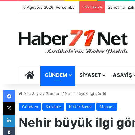
6 Ağustos 2026, Perşembe
Son Dakika
ANA SAYFA
GÜNDEM
SIYASET
ASAYIŞ
Facebook
Ana Sayfa
/
Gündem
/
Nehir büyük ilgi gördü
X
Gündem
Kırıkkale
Kültür Sanat
Manşet
LinkedIn
Nehir büyük ilgi gö
Tumblr