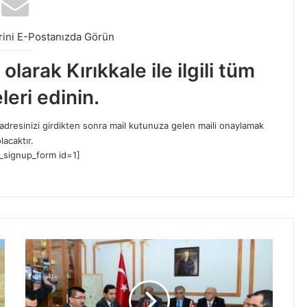
ini E-Postanızda Görün
larak Kırıkkale ile ilgili tüm
leri edinin.
dresinizi girdikten sonra mail kutunuza gelen maili onaylamak
lacaktır.
_signup_form id=1]
A
H
İ
K
A