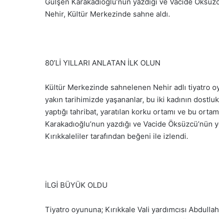
Gülşen Karakadıoğlu’nun yazdığı ve Vacide Öksüzcü
Nehir, Kültür Merkezinde sahne aldı.
80’Lİ YILLARI ANLATAN İLK OLUN
Kültür Merkezinde sahnelenen Nehir adlı tiyatro oyun
yakın tarihimizde yaşananlar, bu iki kadının dostluk
yaptığı tahribat, yaratılan korku ortamı ve bu ortam
Karakadıoğlu’nun yazdığı ve Vacide Öksüzcü’nün yön
Kırıkkaleliler tarafından beğeni ile izlendi.
İLGİ BÜYÜK OLDU
Tiyatro oyununa; Kırıkkale Vali yardımcısı Abdulla