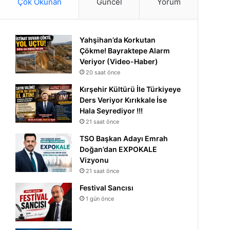
Çok Okunan
Güncel
Yorum
Yahşihan’da Korkutan
Çökme! Bayraktepe Alarm
Veriyor (Video-Haber)
20 saat önce
Kırşehir Kültürü İle Türkiyeye
Ders Veriyor Kırıkkale İse
Hala Seyrediyor !!!
21 saat önce
TSO Başkan Adayı Emrah
Doğan’dan EXPOKALE
Vizyonu
21 saat önce
Festival Sancısı
1 gün önce