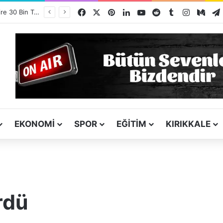
Facebook
X
Pinterest
LinkedIn
YouTube
Reddit
Tumblr
Instagra
Med
Görevlendirme Dönemi Bitiyor! Sağlık Personeli Asıl Görev Yerlerine Dönüyor
EKONOMI
SPOR
EĞITIM
KIRIKKALE
rdü