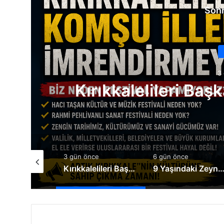
Sonr
3
Kırıkkalelileri Baş
nce
3 gün önce
6 gün önce
Genel Müdür Keleş, Bakan Çiftçi’yi ziyaret etti
Kırıkkalelileri Başka İllere İmrendirmeyin
9 Yaşındaki Zeynep Yaşama Tutunmak İçin Destek Bek