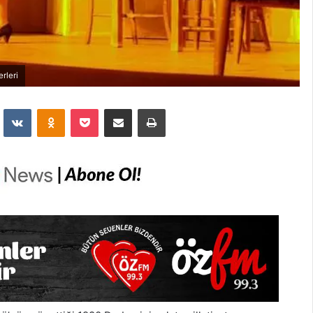
rleri
dit
VKontakte
Odnoklassniki
Pocket
E-Posta İle Paylaş
Yazdır