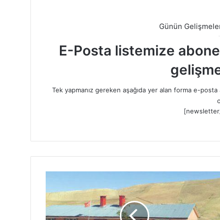
Günün Gelişmeler
E-Posta listemize abone o
gelişme
Tek yapmanız gereken aşağıda yer alan forma e-posta a
o
[newsletter
İ
h
t
i
y