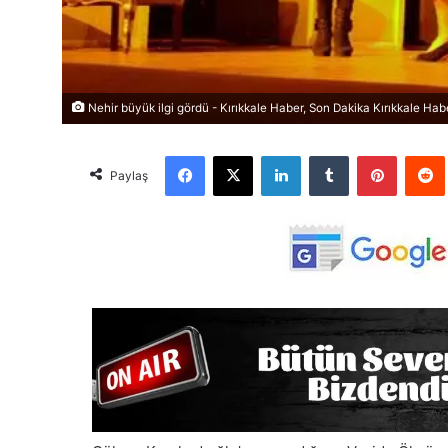
Nehir büyük ilgi gördü - Kırıkkale Haber, Son Dakika Kırıkkale Habe
Facebook
X
LinkedIn
Tumblr
Pinterest
Red
Paylaş