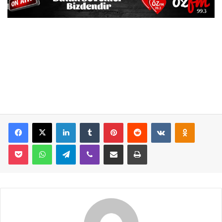
Facebook
X
LinkedIn
Tumblr
Pinterest
Reddit
VKontakte
Odnoklassniki
Pocket
WhatsApp
Telegram
Viber
E-Posta İle Paylaş
Yazdır