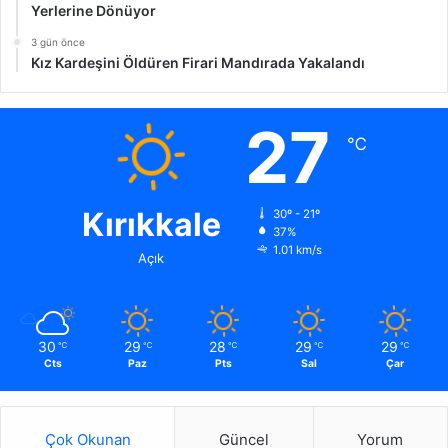
Yerlerine Dönüyor
3 gün önce
Kız Kardeşini Öldüren Firari Mandırada Yakalandı
27
℃
Kırıkkale
30º - 21º
37%
1.01 km/s
Açık
30
29
28
29
29
℃
℃
℃
℃
℃
Cts
Paz
Pts
Sal
Çar
Çok Okunan
Güncel
Yorum