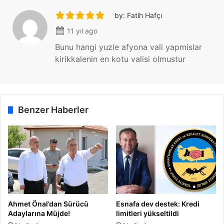
r
e
e
m
by: Fatih Hafçı
t
ü
11 yıl ago
i
c
y
a
Bunu hangi yuzle afyona vali yapmislar
o
d
kirikkalenin en kotu valisi olmustur
r
e
u
l
z
e
”
Benzer Haberler
Ahmet Önal’dan Sürücü
Esnafa dev destek: Kredi
Adaylarına Müjde!
limitleri yükseltildi