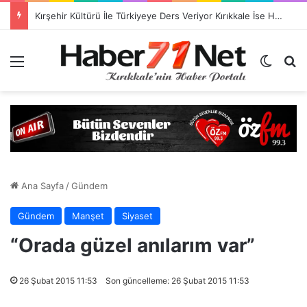
Kırşehir Kültürü İle Türkiyeye Ders Veriyor Kırıkkale İse Hala Seyrediyor !!!
Menü
Dış gö
H
Ana Sayfa
/
Gündem
Gündem
Manşet
Siyaset
“Orada güzel anılarım var”
26 Şubat 2015 11:53
Son güncelleme: 26 Şubat 2015 11:53