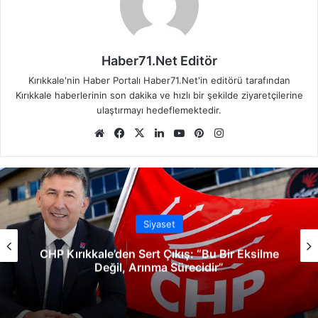
Haber71.Net Editör
Kırıkkale'nin Haber Portalı Haber71.Net'in editörü tarafından
Kırıkkale haberlerinin son dakika ve hızlı bir şekilde ziyaretçilerine
ulaştırmayı hedeflemektedir.
We
Fa
X
Lin
Yo
Pin
Ins
b
ce
ke
uT
ter
tag
sit
bo
dIn
ub
est
ra
esi
ok
e
m
Siyaset
CHP Kırıkkale’den Sert Çıkış: “Bu Bir Eksilme
Değil, Arınma Sürecidir”