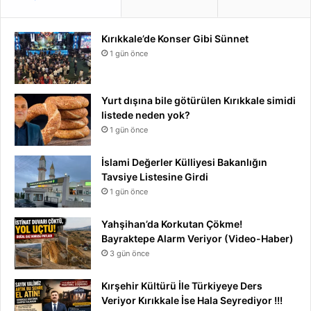
Kırıkkale’de Konser Gibi Sünnet
1 gün önce
Yurt dışına bile götürülen Kırıkkale simidi
listede neden yok?
1 gün önce
İslami Değerler Külliyesi Bakanlığın
Tavsiye Listesine Girdi
1 gün önce
Yahşihan’da Korkutan Çökme!
Bayraktepe Alarm Veriyor (Video-Haber)
3 gün önce
Kırşehir Kültürü İle Türkiyeye Ders
Veriyor Kırıkkale İse Hala Seyrediyor !!!