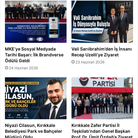
MKE’ye Sosyal Medyada
Vali Sarıibrahim’den İş İnsanı
Tarihi Başarı: İlk Brandverse
Recep Uzelli’ye Ziyaret
Ödülü Geldi
23 Haziran 2026
24 Haziran 2026
Niyazi Cilasun, Kırıkkale
Kırıkkale Zafer Partisi İl
Belediyesi Park ve Bahçeler
Teşkilatı’ndan Genel Başkan
Müdürü Oldu
Prof. Dr. Ümit Özdağ’a Ziyaret