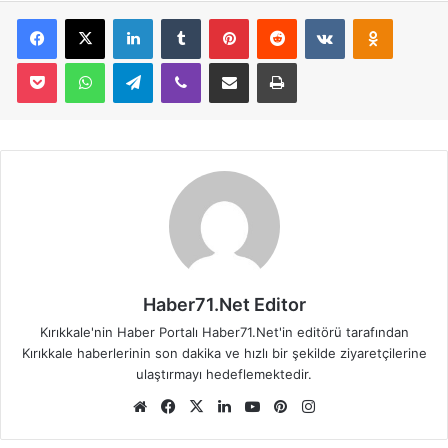
Facebook
X
LinkedIn
Tumblr
Pinterest
Reddit
VKontakte
Odnoklassniki
Pocket
WhatsApp
Telegram
Viber
E-Posta İle Paylaş
Yazdır
Haber71.Net Editor
Kırıkkale'nin Haber Portalı Haber71.Net'in editörü tarafından
Kırıkkale haberlerinin son dakika ve hızlı bir şekilde ziyaretçilerine
ulaştırmayı hedeflemektedir.
We
Fa
X
Lin
Yo
Pin
Ins
b
ce
ke
uT
ter
tag