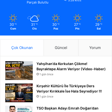
3.28 km/s
Parçalı Bulutlu
30
31
30
27
29
℃
℃
℃
℃
℃
Cum
Cts
Paz
Pts
Sal
Çok Okunan
Güncel
Yorum
Yahşihan’da Korkutan Çökme!
Bayraktepe Alarm Veriyor (Video-Haber)
1 gün önce
Kırşehir Kültürü İle Türkiyeye Ders
Veriyor Kırıkkale İse Hala Seyrediyor !!!
1 gün önce
TSO Başkan Adayı Emrah Doğan’dan