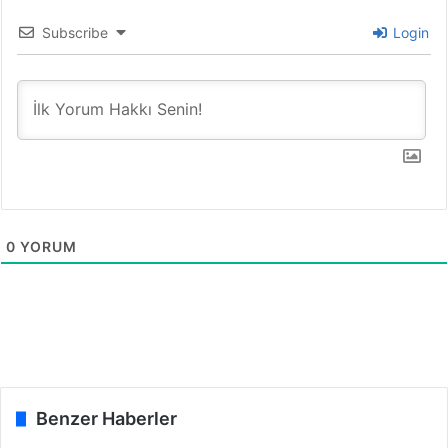
l
u
Subscribe
Login
ş
t
u
0
YORUM
Benzer Haberler