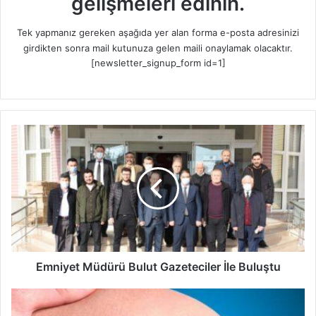
gelişmeleri edinin.
Tek yapmanız gereken aşağıda yer alan forma e-posta adresinizi
girdikten sonra mail kutunuza gelen maili onaylamak olacaktır.
[newsletter_signup_form id=1]
E
m
n
i
y
e
t
M
ü
d
Emniyet Müdürü Bulut Gazeteciler İle Buluştu
ü
r
V
ü
a