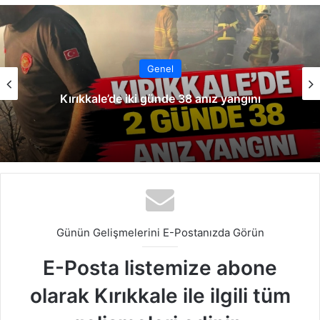
sit
bo
dIn
ub
est
ra
esi
ok
e
m
Genel
Kırıkkale’de iki günde 38 anız yangını
Günün Gelişmelerini E-Postanızda Görün
E-Posta listemize abone
olarak Kırıkkale ile ilgili tüm