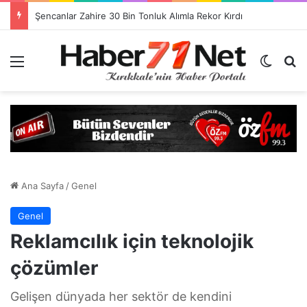
Görevlendirme Dönemi Bitiyor! Sağlık Personeli Asıl Görev Yerlerine Dönüyor
Menü
Dış gö
H
Ana Sayfa
/
Genel
Genel
Reklamcılık için teknolojik
çözümler
Gelişen dünyada her sektör de kendini