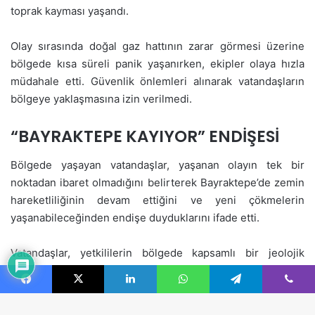
Facebook
X
LinkedIn
WhatsApp
Telegram
Viber