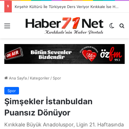
Kırşehir Kültürü İle Türkiyeye Ders Veriyor Kırıkkale İse Hala Seyrediyor !!!
Menü
Dış gö
H
Ana Sayfa
/
Kategoriler
/
Spor
Spor
Şimşekler İstanbuldan
Puansız Dönüyor
Kırıkkale Büyük Anadoluspor, Ligin 21. Haftasında