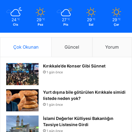
24
29
27
29
29
℃
℃
℃
℃
℃
Cts
Paz
Pts
Sal
Çar
Çok Okunan
Güncel
Yorum
Kırıkkale’de Konser Gibi Sünnet
1 gün önce
Yurt dışına bile götürülen Kırıkkale simidi
listede neden yok?
1 gün önce
İslami Değerler Külliyesi Bakanlığın
Tavsiye Listesine Girdi
1 gün önce