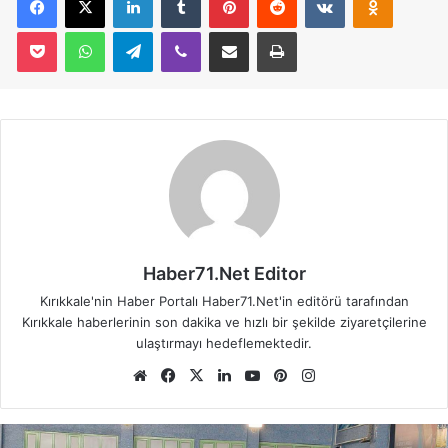
Pocket
WhatsApp
Telegram
Viber
E-Posta İle Paylaş
Yazdır
Haber71.Net Editor
Kırıkkale'nin Haber Portalı Haber71.Net'in editörü tarafından
Kırıkkale haberlerinin son dakika ve hızlı bir şekilde ziyaretçilerine
ulaştırmayı hedeflemektedir.
We
Fa
X
Lin
Yo
Pin
Ins
b
ce
ke
uT
ter
tag
sit
bo
dIn
ub
est
ra
esi
ok
e
m