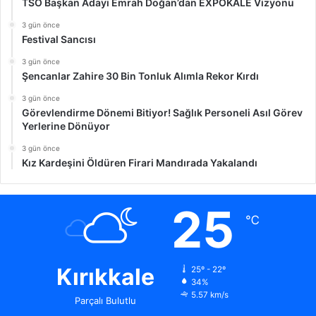
TSO Başkan Adayı Emrah Doğan’dan EXPOKALE Vizyonu
3 gün önce
Festival Sancısı
3 gün önce
Şencanlar Zahire 30 Bin Tonluk Alımla Rekor Kırdı
3 gün önce
Görevlendirme Dönemi Bitiyor! Sağlık Personeli Asıl Görev
Yerlerine Dönüyor
3 gün önce
Kız Kardeşini Öldüren Firari Mandırada Yakalandı
25
℃
Kırıkkale
25º - 22º
34%
5.57 km/s
Parçalı Bulutlu