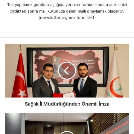
Tek yapmanız gereken aşağıda yer alan forma e-posta adresinizi
girdikten sonra mail kutunuza gelen maili onaylamak olacaktır.
[newsletter_signup_form id=1]
S
a
ğ
l
ı
k
İ
l
M
ü
Sağlık İl Müdürlüğünden Önemli İmza
d
ü
İ
r
ç
l
M