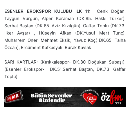
ESENLER EROKSPOR KULÜBÜ İLK 11:
Cenk Doğan,
Taygun Vurgun, Alper Karaman (DK.85. Hakkı Türker),
Serhat Baştan (DK.65. Aziz Kızılgün), Gaffar Toplu (DK.73.
İlker Avşar) , Hüseyin Afkan (DK.Yusuf Mert Tunç),
Muharrem Öner, Mehmet Eksik, Yavuz Koç( DK.65. Talha
Özcan), Ercüment Kafkasyalı, Burak Kavlak
SARI KARTLAR: (Kırıkkalespor- DK.80 Doğukan Subaşı),
(Esenler Erokspor- DK.51.Serhat Baştan, DK.73. Gaffar
Toplu)