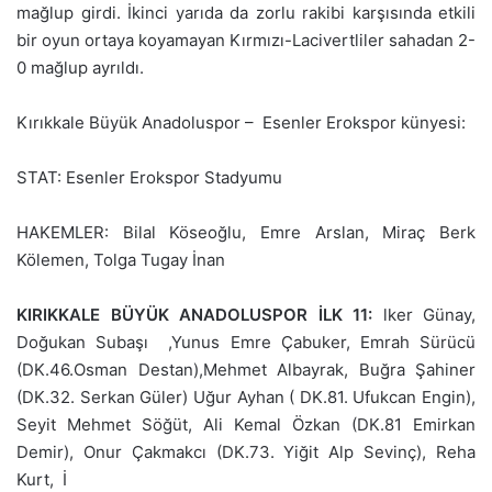
mağlup girdi. İkinci yarıda da zorlu rakibi karşısında etkili
bir oyun ortaya koyamayan Kırmızı-Lacivertliler sahadan 2-
0 mağlup ayrıldı.
Kırıkkale Büyük Anadoluspor – Esenler Erokspor künyesi:
STAT: Esenler Erokspor Stadyumu
HAKEMLER: Bilal Köseoğlu, Emre Arslan, Miraç Berk
Kölemen, Tolga Tugay İnan
KIRIKKALE BÜYÜK ANADOLUSPOR İLK 11:
lker Günay,
Doğukan Subaşı ,Yunus Emre Çabuker, Emrah Sürücü
(DK.46.Osman Destan),Mehmet Albayrak, Buğra Şahiner
(DK.32. Serkan Güler) Uğur Ayhan ( DK.81. Ufukcan Engin),
Seyit Mehmet Söğüt, Ali Kemal Özkan (DK.81 Emirkan
Demir), Onur Çakmakcı (DK.73. Yiğit Alp Sevinç), Reha
Kurt, İ