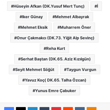
Hüseyin Afkan (DK.Yusuf Mert Tunç)
İ
lker Günay
Mehmet Albayrak
Mehmet Eksik
Muharrem Öner
Onur Çakmakcı (DK.73. Yiğit Alp Sevinç)
Reha Kurt
Serhat Baştan (DK.65. Aziz Kızılgün)
Seyit Mehmet Söğüt
Taygun Vurgun
Yavuz Koç( DK.65. Talha Özcan)
Yunus Emre Çabuker
Facebook
X
LinkedIn
Tumblr
Pinterest
Reddit
VKontakte
Odnoklassniki