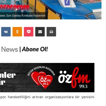
aber, Son Dakika Kırıkkale Haberleri
dit
VKontakte
Odnoklassniki
Pocket
E-Posta İle Paylaş
Yazdır
or hareketliliğini artıran organizasyonlara bir yenisini