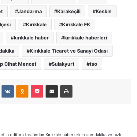
et
Jandarma
Karakeçili
Keskin
lçesi
Kırıkkale
Kırıkkale FK
kırıkkale haber
kırıkkale haberleri
dakika
Kırıkkale Ticaret ve Sanayi Odası
p Cihat Mencet
Sulakyurt
tso
dit
VKontakte
Odnoklassniki
Pocket
E-Posta İle Paylaş
Yazdır
et'in editörü tarafından Kırıkkale haberlerinin son dakika ve hızlı