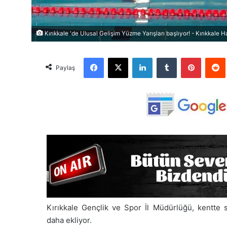
Kırıkkale 'de Ulusal Gelişim Yüzme Yarışları başlıyor! - Kırıkkale H
Facebook
X
LinkedIn
Tumblr
Pinterest
Red
Paylaş
Kırıkkale Gençlik ve Spor İl Müdürlüğü, kentte sp
daha ekliyor.