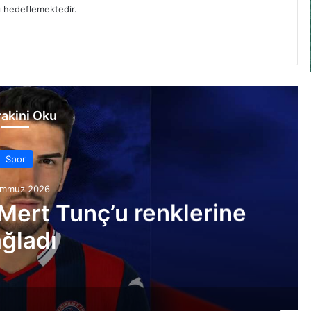
yı hedeflemektedir.
akini Oku
Spor
emmuz 2026
 Mert Tunç’u renklerine
ğladı