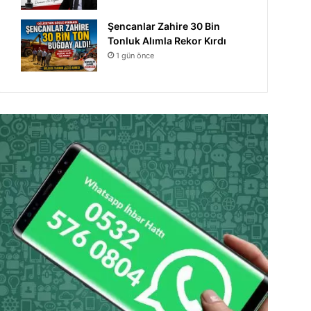
Şencanlar Zahire 30 Bin
Tonluk Alımla Rekor Kırdı
1 gün önce