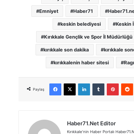
Emniyet
Haber71
Haber71.n
keskin belediyesi
Keskin İ
Kırıkkale Gençlik ve Spor İl Müdürlüğü
kırıkkale son dakika
kırıkkale son
kırıkkalenin haber sitesi
Ragı
Facebook
X
LinkedIn
Tumblr
Pinterest
Red
Paylaş
Haber71.Net Editor
Kırıkkale'nin Haber Portalı Haber71.N