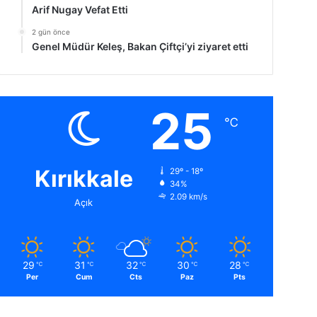
Arif Nugay Vefat Etti
2 gün önce
Genel Müdür Keleş, Bakan Çiftçi’yi ziyaret etti
25
℃
Kırıkkale
29º - 18º
34%
2.09 km/s
Açık
29
31
32
30
28
℃
℃
℃
℃
℃
Per
Cum
Cts
Paz
Pts