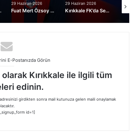
29 Haziran 2026
29 Haziran 2026
16 Hazi
rlık Kampı Açıklaması
Fuat Mert Özsoy “Yeni Sezonda Şampiyon Olacağız”
Kırıkkale FK’da Serkan Gündüz dönemi devam ediyor
ini E-Postanızda Görün
larak Kırıkkale ile ilgili tüm
leri edinin.
dresinizi girdikten sonra mail kutunuza gelen maili onaylamak
lacaktır.
_signup_form id=1]