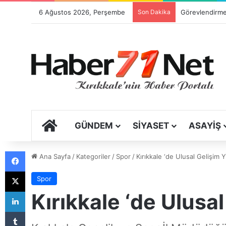
6 Ağustos 2026, Perşembe
Son Dakika
ANA SAYFA
GÜNDEM
SIYASET
ASAYIŞ
Facebook
Ana Sayfa
/
Kategoriler
/
Spor
/
Kırıkkale ‘de Ulusal Gelişim Y
X
Spor
LinkedIn
Kırıkkale ‘de Ulusa
Tumblr