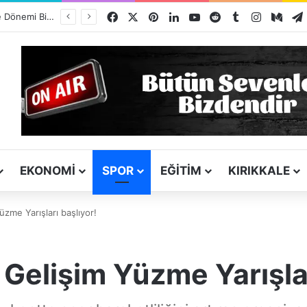
Facebook
X
Pinterest
LinkedIn
YouTube
Reddit
Tumblr
Instagra
Med
Kız Kardeşini Öldüren Firari Mandırada Yakalandı
EKONOMI
SPOR
EĞITIM
KIRIKKALE
üzme Yarışları başlıyor!
l Gelişim Yüzme Yarışlar