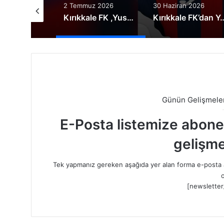
uz 2026
2 Temmuz 2026
30 Haziran 2026
Kırıkkale FK’da Ücretleri açıklandı
Kırıkkale FK ,Yusuf Mert Tunç’u renklerine bağladı
Kırıkkale FK’dan Yeni Sezon Hazı
Günün Gelişmeler
E-Posta listemize abone o
gelişme
Tek yapmanız gereken aşağıda yer alan forma e-posta a
o
[newsletter