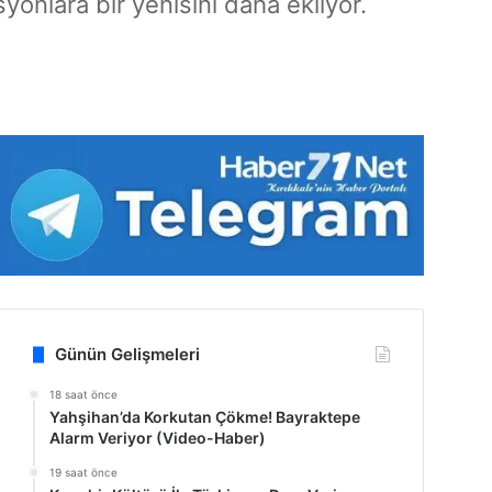
syonlara bir yenisini daha ekliyor.
Günün Gelişmeleri
18 saat önce
Yahşihan’da Korkutan Çökme! Bayraktepe
Alarm Veriyor (Video-Haber)
19 saat önce