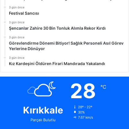
3 gün önce
Festival Sancısı
3 gün önce
Şencanlar Zahire 30 Bin Tonluk Alımla Rekor Kırdı
3 gün önce
Görevlendirme Dönemi Bitiyor! Sağlık Personeli Asıl Görev
Yerlerine Dönüyor
3 gün önce
Kız Kardeşini Öldüren Firari Mandırada Yakalandı
28
℃
Kırıkkale
28º - 22º
30%
7.67 km/s
Parçalı Bulutlu