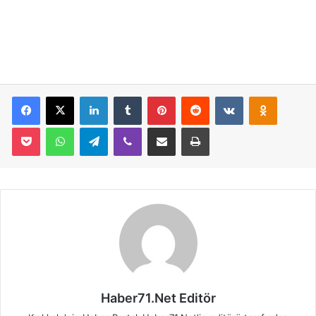
Facebook
X
LinkedIn
Tumblr
Pinterest
Reddit
VKontakte
Odnoklassniki
Pocket
WhatsApp
Telegram
Viber
E-Posta İle Paylaş
Yazdır
Haber71.Net Editör