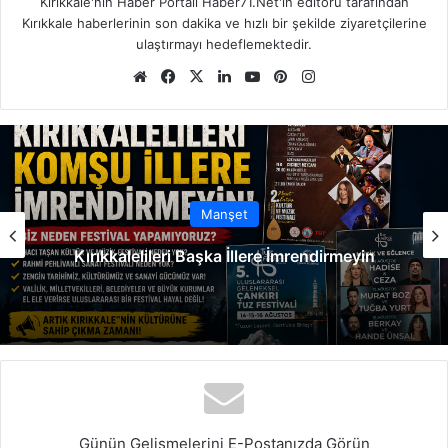
Kırıkkale'nin Haber Portalı Haber71.Net'in editörü tarafından
Kırıkkale haberlerinin son dakika ve hızlı bir şekilde ziyaretçilerine
ulaştırmayı hedeflemektedir.
We
Fa
X
Lin
Yo
Pin
Ins
b
ce
ke
uT
ter
tag
sit
bo
dIn
ub
est
ra
esi
ok
e
m
Manşet
Kırıkkalelileri Başka İllere İmrendirmeyin
Günün Gelişmelerini E-Postanızda Görün