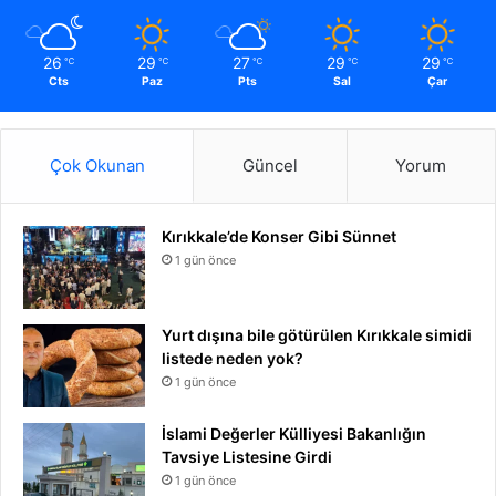
26
29
27
29
29
℃
℃
℃
℃
℃
Cts
Paz
Pts
Sal
Çar
Çok Okunan
Güncel
Yorum
Kırıkkale’de Konser Gibi Sünnet
1 gün önce
Yurt dışına bile götürülen Kırıkkale simidi
listede neden yok?
1 gün önce
İslami Değerler Külliyesi Bakanlığın
Tavsiye Listesine Girdi
1 gün önce