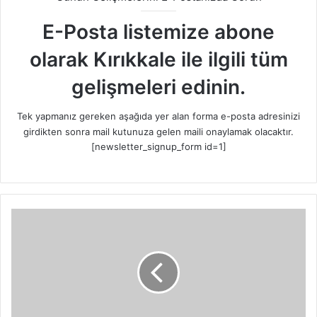
E-Posta listemize abone
olarak Kırıkkale ile ilgili tüm
gelişmeleri edinin.
Tek yapmanız gereken aşağıda yer alan forma e-posta adresinizi
girdikten sonra mail kutunuza gelen maili onaylamak olacaktır.
[newsletter_signup_form id=1]
Y
a
ğ
l
ı
,
a