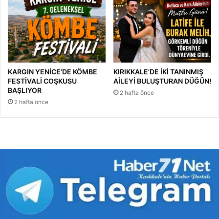
KARGIN YENİCE’DE KÖMBE
KIRIKKALE’DE İKİ TANINMIŞ
FESTİVALİ COŞKUSU
AİLEYİ BULUŞTURAN DÜĞÜN!
BAŞLIYOR
2 hafta önce
2 hafta önce