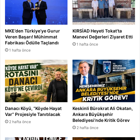
i
r
e
n
MKE’den Türkiye’ye Gurur
KIRSİAD Heyeti Tokat’ta
i
Veren Başarı! Mühimmat
Manevi Değerleri Ziyaret Etti
ş
Fabrikası Ödülle Taçlandı
1 hafta önce
i
1 hafta önce
b
ü
y
ü
t
ü
y
o
r
Danacı Köyü, “Köyde Hayat
Keskinli Bürokrat Ali Okatan,
u
Var” Projesiyle Tanıtılacak
Ankara Büyükşehir
z
Belediyesi’nde Kritik Görev
2 hafta önce
2 hafta önce