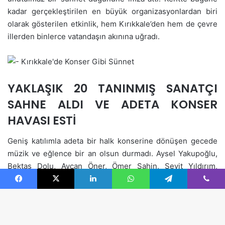
Facebook
X
LinkedIn
WhatsApp
Telegram
Viber